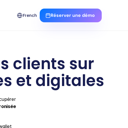
Select Language
Réserver une démo 
French
clients sur 
s et digitales
cupérer 
hronisée
allet 