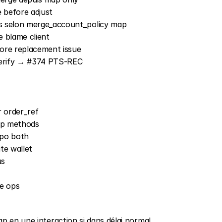
e before adjust
es selon merge_account_policy map
e blame client
fore replacement issue
verify → #374 PTS-REC
r order_ref
up methods
tpo both
ate wallet
us
te ops
p en une interaction si dans délai normal.