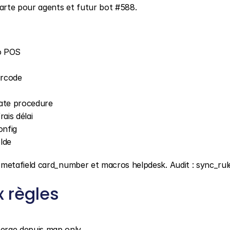
te pour agents et futur bot #588.
po POS
arcode
cate procedure
ais délai
onfig
olde
etafield card_number et macros helpdesk. Audit : sync_rule
x règles
merge depuis map only