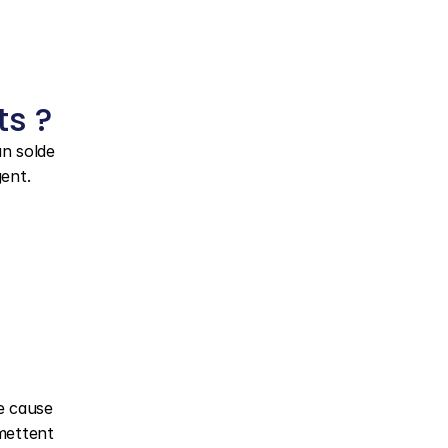
ts ?
n solde 
gent.
 cause 
ettent 