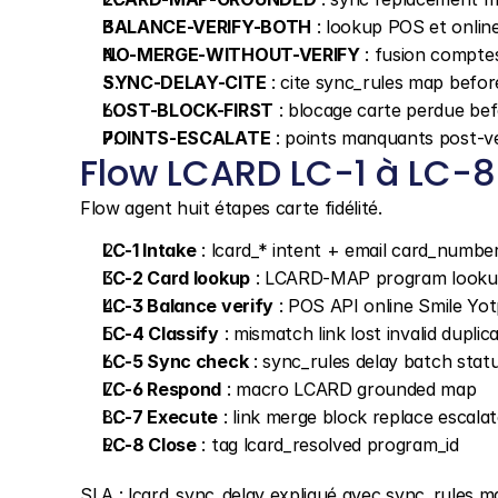
BALANCE-VERIFY-BOTH
 : lookup POS et onlin
NO-MERGE-WITHOUT-VERIFY
 : fusion compt
SYNC-DELAY-CITE
 : cite sync_rules map befor
LOST-BLOCK-FIRST
 : blocage carte perdue be
POINTS-ESCALATE
 : points manquants post-
Flow LCARD LC-1 à LC-8
Flow agent huit étapes carte fidélité.
LC-1 Intake
 : lcard_* intent + email card_numbe
LC-2 Card lookup
 : LCARD-MAP program look
LC-3 Balance verify
 : POS API online Smile Yo
LC-4 Classify
 : mismatch link lost invalid duplic
LC-5 Sync check
 : sync_rules delay batch stat
LC-6 Respond
 : macro LCARD grounded map
LC-7 Execute
 : link merge block replace escala
LC-8 Close
 : tag lcard_resolved program_id
SLA : lcard_sync_delay expliqué avec sync_rules ma