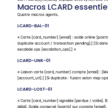
Macros LCARD essentie
Quatre macros agents.
LCARD-BAL-01
« Carte [card_number] [email] : solde online [points
duplicate account / transaction pending].] [Si dans sy
escalade ops [escalation_ops].] »
LCARD-LINK-01
« Liaison carte [card_number] compte [email] : [lié
[account_url].] [Si duplicate : fusion selon map ops
LCARD-LOST-01
« Carte [card_number] signalée [perdue / volée]. 
délai]. Solde conservé [points] sur compte [email]. N