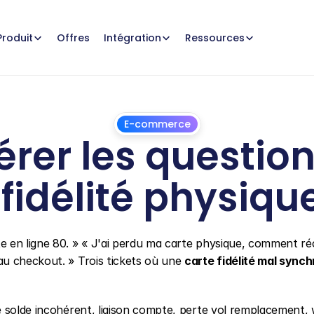
Offres
Produit
Intégration
Ressources
E-commerce
r les questions 
 fidélité physique
1
juillet
2026
 en ligne 80. » « J'ai perdu ma carte physique, comment ré
u checkout. » Trois tickets où une 
carte fidélité mal sync
 solde incohérent, liaison compte, perte vol remplacement, w