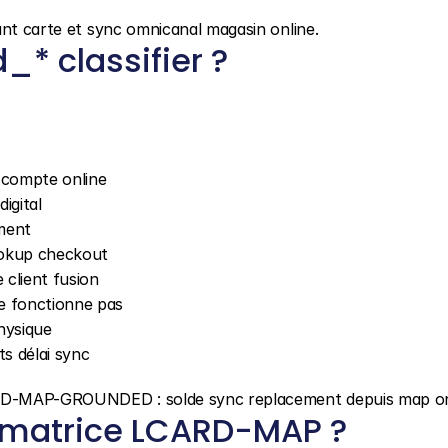
ant carte et sync omnicanal magasin online.
_* classifier ?
t compte online
igital
ement
lookup checkout
client fusion
ne fonctionne pas
hysique
ts délai sync
CARD-MAP-GROUNDED : solde sync replacement depuis map on
 matrice LCARD-MAP ?