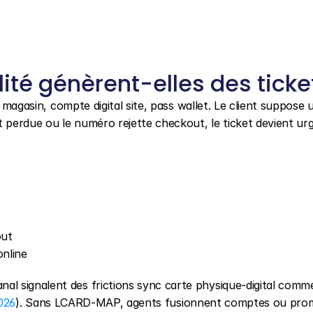
lité génèrent-elles des ticke
 magasin, compte digital site, pass wallet. Le client suppose u
t perdue ou le numéro rejette checkout, le ticket devient ur
out
online
l signalent des frictions sync carte physique-digital comme
026
). Sans LCARD-MAP, agents fusionnent comptes ou prom