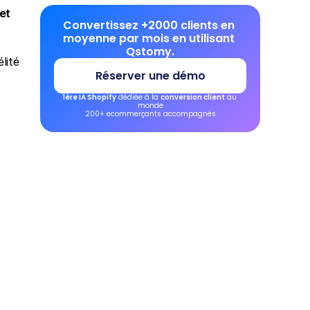
et 
Convertissez +2000 clients en 
moyenne par mois en utilisant 
Qstomy.
ité 
Réserver une démo
1ère IA Shopify
 dédiée à la 
conversion client
 au 
monde
200+ ecommerçants accompagnés