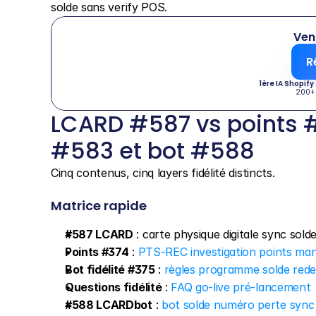
solde sans verify POS.
Ven
R
1ère IA Shopify
200+
LCARD #587 vs points #3
#583 et bot #588
Cinq contenus, cinq layers fidélité distincts.
Matrice rapide
#587 LCARD
 : carte physique digitale sync solde
Points #374
 : 
PTS-REC investigation points man
Bot fidélité #375
 : 
règles programme solde red
Questions fidélité
 : 
FAQ go-live pré-lancement
#588 LCARDbot
 : 
bot solde numéro perte sync