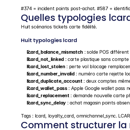
#374 = incident points post-achat. #587 = identifi
Quelles typologies lcard
Huit scénarios tickets carte fidélité.
Huit typologies lcard
lcard_balance_mismatch
 : solde POS différen
lcard_not_linked
 : carte plastique sans compte d
lcard_lost_stolen
 : perte vol blocage remplac
lcard_number_invalid
 : numéro carte rejette 
lcard_duplicate_account
 : deux comptes même 
lcard_wallet_pass
 : Apple Google wallet pass 
lcard_replacement
 : demande nouvelle carte p
lcard_sync_delay
 : achat magasin points absen
Tags : lcard, loyalty_card, omnichannel_sync. L
Comment structurer la