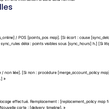
lles
_online] / POS [points_pos map]. [Si écart : cause [sync_dela
nc_rules délai : points visibles sous [sync_hours] h.] [Si litig
e / non liée]. [Si non : procédure [merge_account_policy map] 
.] »
Blocage effectué. Remplacement : [replacement_policy map fra
ouvelle carte : [delivery_timeline]. »