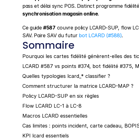
pass et délai sync POS. Distinct programme fidélité 
synchronisation magasin online
.
Ce guide 
#587
 couvre policy LCARD-SUP, flow LC-
SAV. Paire SAV du futur 
bot LCARD (#588)
.
Sommaire
Pourquoi les cartes fidélité génèrent-elles des ti
LCARD #587 vs points #374, bot fidélité #375
Quelles typologies lcard_* classifier ?
Comment structurer la matrice LCARD-MAP ?
Policy LCARD-SUP en six règles
Flow LCARD LC-1 à LC-8
Macros LCARD essentielles
Cas limites : points incident, carte cadeau, BO
KPI lcard essentiels