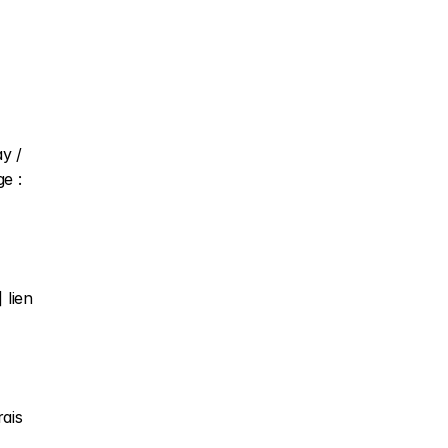
y / 
e : 
lien 
is 