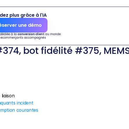
dez plus grâce à l'IA
éserver une démo
 dédiée à la 
conversion client
 au monde
 ecommerçants accompagnés
74, bot fidélité #375, MEMS
 liaison
quants incident
emption courantes