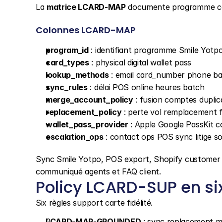
La 
matrice LCARD-MAP
 documente programme car
Colonnes LCARD-MAP
program_id
 : identifiant programme Smile Yot
card_types
 : physical digital wallet pass
lookup_methods
 : email card_number phone b
sync_rules
 : délai POS online heures batch
merge_account_policy
 : fusion comptes dupli
replacement_policy
 : perte vol remplacement fr
wallet_pass_provider
 : Apple Google PassKit c
escalation_ops
 : contact ops POS sync litige s
Sync Smile Yotpo, POS export, Shopify customer m
communiqué agents et FAQ client.
Policy LCARD-SUP en si
Six règles support carte fidélité.
LCARD-MAP-GROUNDED
 : sync replacement 