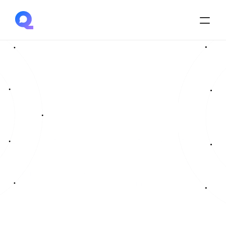
R
é
s
e
r
v
e
z
v
o
t
r
e
d
é
m
o
Q
s
t
o
m
y
Découvrez comment Qstomy transforme votre site 
e-commerce grâce à une IA dédiée au support client 
et aux recommandations produits intelligentes.
En 30 minutes, nous vous présentons la solution, des 
cas concrets d’utilisation et répondons à vos 
questions. Choisissez votre créneau et voyez 
comment augmenter vos conversions et automatiser 
votre tunnel de vente simplement.