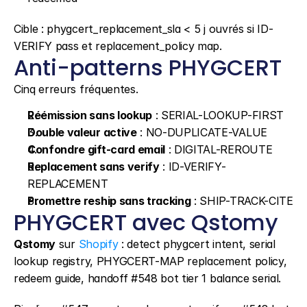
Cible : phygcert_replacement_sla < 5 j ouvrés si ID-
VERIFY pass et replacement_policy map.
Anti-patterns PHYGCERT
Cinq erreurs fréquentes.
Réémission sans lookup
 : SERIAL-LOOKUP-FIRST
Double valeur active
 : NO-DUPLICATE-VALUE
Confondre gift-card email
 : DIGITAL-REROUTE
Replacement sans verify
 : ID-VERIFY-
REPLACEMENT
Promettre reship sans tracking
 : SHIP-TRACK-CITE
PHYGCERT avec Qstomy
Qstomy
 sur 
Shopify
 : detect phygcert intent, serial 
lookup registry, PHYGCERT-MAP replacement policy, 
redeem guide, handoff #548 bot tier 1 balance serial.