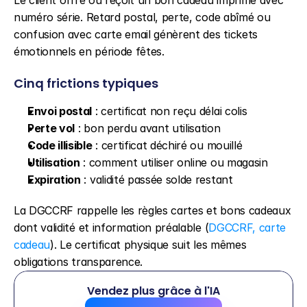
Le client offre ou reçoit un bon cadeau imprimé avec 
numéro série. Retard postal, perte, code abîmé ou 
confusion avec carte email génèrent des tickets 
émotionnels en période fêtes.
Cinq frictions typiques
Envoi postal
 : certificat non reçu délai colis
Perte vol
 : bon perdu avant utilisation
Code illisible
 : certificat déchiré ou mouillé
Utilisation
 : comment utiliser online ou magasin
Expiration
 : validité passée solde restant
La DGCCRF rappelle les règles cartes et bons cadeaux 
dont validité et information préalable (
DGCCRF, carte 
cadeau
). Le certificat physique suit les mêmes 
obligations transparence.
Vendez plus grâce à l'IA