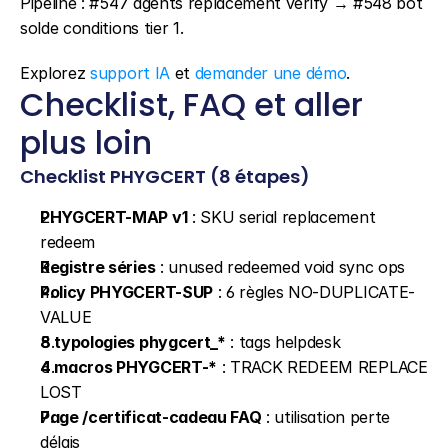
Pipeline : #547 agents replacement verify → #548 bot 
solde conditions tier 1.
Explorez 
support IA
 et 
demander une démo
.
Checklist, FAQ et aller 
plus loin
Checklist PHYGCERT (8 étapes)
PHYGCERT-MAP v1
 : SKU serial replacement 
redeem
Registre séries
 : unused redeemed void sync ops
Policy PHYGCERT-SUP
 : 6 règles NO-DUPLICATE-
VALUE
8 typologies phygcert_*
 : tags helpdesk
4 macros PHYGCERT-*
 : TRACK REDEEM REPLACE 
LOST
Page /certificat-cadeau FAQ
 : utilisation perte 
délais