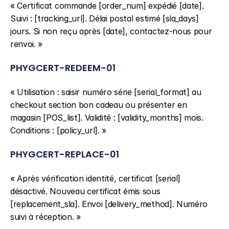
« Certificat commande [order_num] expédié [date]. 
Suivi : [tracking_url]. Délai postal estimé [sla_days] 
jours. Si non reçu après [date], contactez-nous pour 
renvoi. »
PHYGCERT-REDEEM-01
« Utilisation : saisir numéro série [serial_format] au 
checkout section bon cadeau ou présenter en 
magasin [POS_list]. Validité : [validity_months] mois. 
Conditions : [policy_url]. »
PHYGCERT-REPLACE-01
« Après vérification identité, certificat [serial] 
désactivé. Nouveau certificat émis sous 
[replacement_sla]. Envoi [delivery_method]. Numéro 
suivi à réception. »