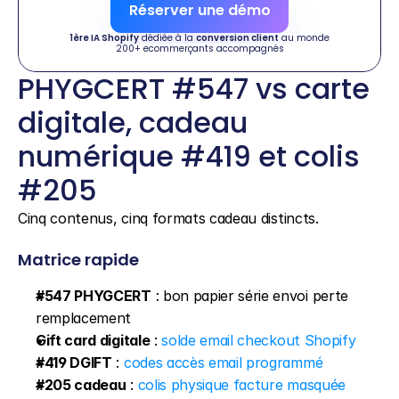
Réserver une démo
1ère IA Shopify
 dédiée à la 
conversion client
 au monde
200+ ecommerçants accompagnés
PHYGCERT #547 vs carte 
digitale, cadeau 
numérique #419 et colis 
#205
Cinq contenus, cinq formats cadeau distincts.
Matrice rapide
#547 PHYGCERT
 : bon papier série envoi perte 
remplacement
Gift card digitale
 : 
solde email checkout Shopify
#419 DGIFT
 : 
codes accès email programmé
#205 cadeau
 : 
colis physique facture masquée