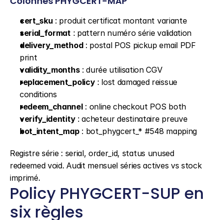
Colonnes PHYGCERT-MAP
cert_sku
 : produit certificat montant variante
serial_format
 : pattern numéro série validation
delivery_method
 : postal POS pickup email PDF 
print
validity_months
 : durée utilisation CGV
replacement_policy
 : lost damaged reissue 
conditions
redeem_channel
 : online checkout POS both
verify_identity
 : acheteur destinataire preuve
bot_intent_map
 : bot_phygcert_* #548 mapping
Registre série : serial, order_id, status unused 
redeemed void. Audit mensuel séries actives vs stock 
imprimé.
Policy PHYGCERT-SUP en 
six règles