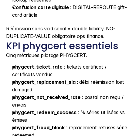
Confusion carte digitale
 : DIGITAL-REROUTE gift-
card article
Réémission sans void serial = double liability. NO-
DUPLICATE-VALUE obligatoire ops finance.
KPI phygcert essentiels
Cinq métriques pilotage PHYGCERT.
phygcert_ticket_rate
 : tickets certificat / 
certificats vendus
phygcert_replacement_sla
 : délai réémission lost 
damaged
phygcert_not_received_rate
 : postal non reçu / 
envois
phygcert_redeem_success
 : % séries utilisées vs 
émises
phygcert_fraud_block
 : replacement refusés série 
redeemed