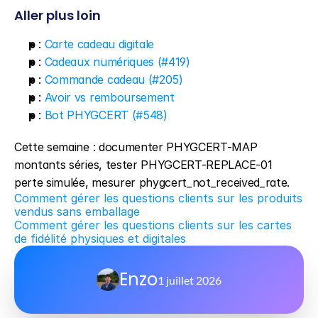
Aller plus loin
p
 : 
Carte cadeau digitale
p
 : 
Cadeaux numériques (#419)
p
 : 
Commande cadeau (#205)
p
 : 
Avoir vs remboursement
p
 : 
Bot PHYGCERT (#548)
Cette semaine : documenter PHYGCERT-MAP 
montants séries, tester PHYGCERT-REPLACE-01 
perte simulée, mesurer phygcert_not_received_rate.
Comment gérer les questions clients sur les produits 
vendus sans emballage
Comment gérer les questions clients sur les cartes 
de fidélité physiques et digitales
Enzo
1 juillet 2026