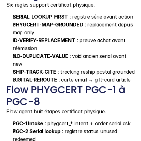
Six règles support certificat physique.
SERIAL-LOOKUP-FIRST
 : registre série avant action
PHYGCERT-MAP-GROUNDED
 : replacement depuis 
map only
ID-VERIFY-REPLACEMENT
 : preuve achat avant 
réémission
NO-DUPLICATE-VALUE
 : void ancien serial avant 
new
SHIP-TRACK-CITE
 : tracking reship postal grounded
DIGITAL-REROUTE
 : carte email → gift-card article
Flow PHYGCERT PGC-1 à 
PGC-8
Flow agent huit étapes certificat physique.
PGC-1 Intake
 : phygcert_* intent + order serial ask
PGC-2 Serial lookup
 : registre status unused 
redeemed