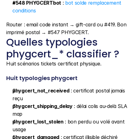
#548 PHYGCERTbot
 : 
bot solde remplacement 
conditions
Router : email code instant → gift-card ou #419. Bon 
imprimé postal → #547 PHYGCERT.
Quelles typologies 
phygcert_* classifier ?
Huit scénarios tickets certificat physique.
Huit typologies phygcert
phygcert_not_received
 : certificat postal jamais 
reçu
phygcert_shipping_delay
 : délai colis au-delà SLA 
map
phygcert_lost_stolen
 : bon perdu ou volé avant 
usage
phygcert_damaged
 : certificat illisible déchiré