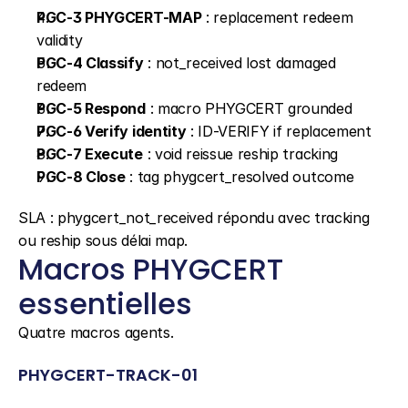
PGC-3 PHYGCERT-MAP
 : replacement redeem 
validity
PGC-4 Classify
 : not_received lost damaged 
redeem
PGC-5 Respond
 : macro PHYGCERT grounded
PGC-6 Verify identity
 : ID-VERIFY if replacement
PGC-7 Execute
 : void reissue reship tracking
PGC-8 Close
 : tag phygcert_resolved outcome
SLA : phygcert_not_received répondu avec tracking 
ou reship sous délai map.
Macros PHYGCERT 
essentielles
Quatre macros agents.
PHYGCERT-TRACK-01