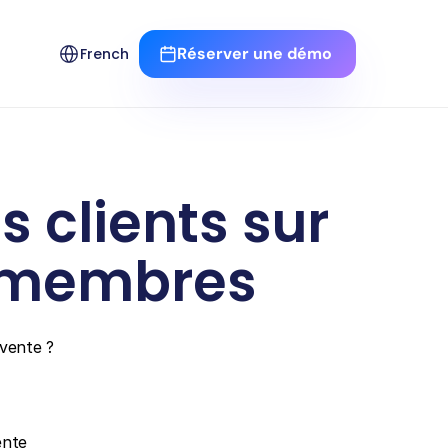
Select Language
Réserver une démo 
French
clients sur 
x membres
vente ? 
nte 