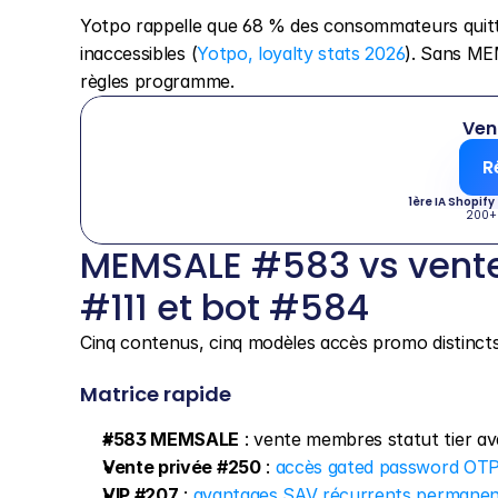
Yotpo rappelle que 68 % des consommateurs quitte
inaccessibles (
Yotpo, loyalty stats 2026
). Sans ME
règles programme.
Ven
R
1ère IA Shopify
200+
MEMSALE #583 vs vente 
#111 et bot #584
Cinq contenus, cinq modèles accès promo distincts
Matrice rapide
#583 MEMSALE
 : vente membres statut tier av
Vente privée #250
 : 
accès gated password OTP 
VIP #207
 : 
avantages SAV récurrents permanen