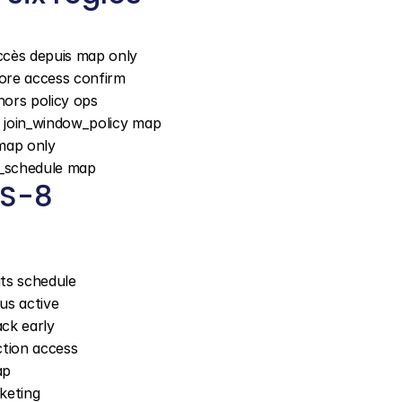
accès depuis map only
efore access confirm
 hors policy ops
on join_window_policy map
 map only
ss_schedule map
MS-8
ts schedule
tus active
ack early
ction access
ap
rketing