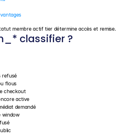
 avantages
tatut membre actif tier détermine accès et remise.
_* classifier ?
s refusé
ou flous
te checkout
encore active
immédiat demandé
e window
fusé
ublic