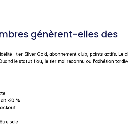
mbres génèrent-elles des 
ité : tier Silver Gold, abonnement club, points actifs. Le clie
uand le statut flou, le tier mal reconnu ou l'adhésion tardive
tte
 dit -20 %
heckout
être sale