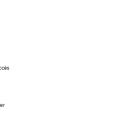
ccès 
er 