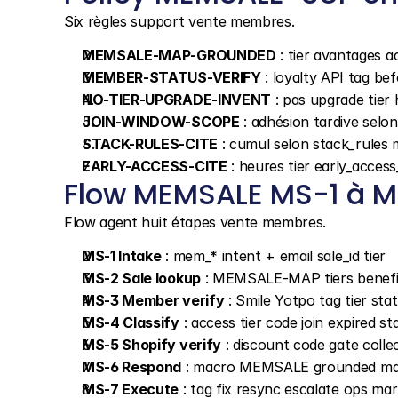
Six règles support vente membres.
MEMSALE-MAP-GROUNDED
 : tier avantages 
MEMBER-STATUS-VERIFY
 : loyalty API tag b
NO-TIER-UPGRADE-INVENT
 : pas upgrade tier
JOIN-WINDOW-SCOPE
 : adhésion tardive sel
STACK-RULES-CITE
 : cumul selon stack_rules
EARLY-ACCESS-CITE
 : heures tier early_acce
Flow MEMSALE MS-1 à 
Flow agent huit étapes vente membres.
MS-1 Intake
 : mem_* intent + email sale_id tier
MS-2 Sale lookup
 : MEMSALE-MAP tiers benefi
MS-3 Member verify
 : Smile Yotpo tag tier sta
MS-4 Classify
 : access tier code join expired st
MS-5 Shopify verify
 : discount code gate colle
MS-6 Respond
 : macro MEMSALE grounded m
MS-7 Execute
 : tag fix resync escalate ops ma