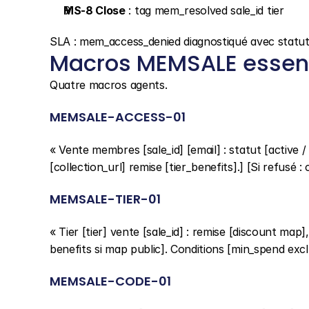
MS-8 Close
 : tag mem_resolved sale_id tier
SLA : mem_access_denied diagnostiqué avec statut ti
Macros MEMSALE essent
Quatre macros agents.
MEMSALE-ACCESS-01
« Vente membres [sale_id] [email] : statut [active / 
[collection_url] remise [tier_benefits].] [Si refusé : 
MEMSALE-TIER-01
« Tier [tier] vente [sale_id] : remise [discount map]
benefits si map public]. Conditions [min_spend excl
MEMSALE-CODE-01