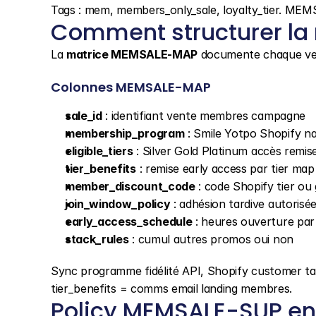
Tags : mem, members_only_sale, loyalty_tier. M
Comment structurer la
La 
matrice MEMSALE-MAP
 documente chaque ve
Colonnes MEMSALE-MAP
sale_id
 : identifiant vente membres campagne
membership_program
 : Smile Yotpo Shopify na
eligible_tiers
 : Silver Gold Platinum accès remis
tier_benefits
 : remise early access par tier map
member_discount_code
 : code Shopify tier ou 
join_window_policy
 : adhésion tardive autorisée
early_access_schedule
 : heures ouverture par 
stack_rules
 : cumul autres promos oui non
Sync programme fidélité API, Shopify customer tags,
tier_benefits = comms email landing membres.
Policy MEMSALE-SUP en 