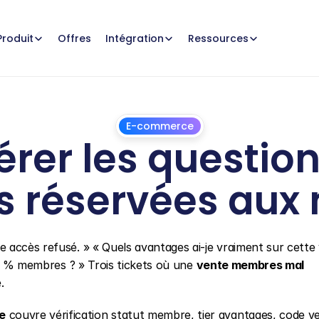
Offres
Produit
Intégration
Ressources
E-commerce
r les questions 
es réservées au
1
juillet
2026
accès refusé. » « Quels avantages ai-je vraiment sur cette 
30 % membres ? » Trois tickets où une 
vente membres mal 
.
e
 couvre vérification statut membre, tier avantages, code ve