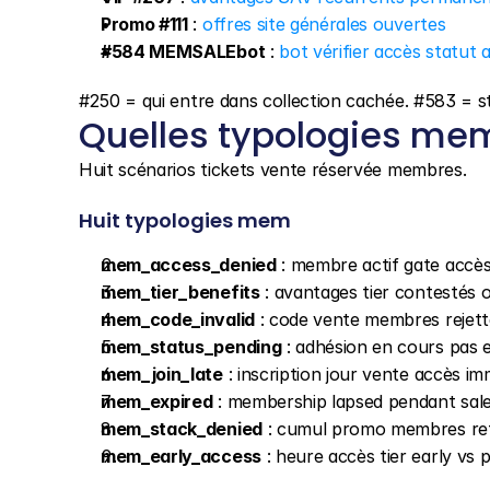
Promo #111
 : 
offres site générales ouvertes
#584 MEMSALEbot
 : 
bot vérifier accès statut
#250 = qui entre dans collection cachée. #583 = s
Quelles typologies mem
Huit scénarios tickets vente réservée membres.
Huit typologies mem
mem_access_denied
 : membre actif gate accè
mem_tier_benefits
 : avantages tier contestés 
mem_code_invalid
 : code vente membres rejet
mem_status_pending
 : adhésion en cours pas 
mem_join_late
 : inscription jour vente accès 
mem_expired
 : membership lapsed pendant sal
mem_stack_denied
 : cumul promo membres re
mem_early_access
 : heure accès tier early vs p