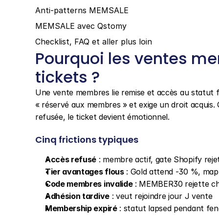
Anti-patterns MEMSALE
MEMSALE avec Qstomy
Checklist, FAQ et aller plus loin
Pourquoi les ventes me
tickets ?
Une vente membres lie remise et accès au statut fidél
« réservé aux membres » et exige un droit acquis. Q
refusée, le ticket devient émotionnel.
Cinq frictions typiques
Accès refusé
 : membre actif, gate Shopify reje
Tier avantages flous
 : Gold attend -30 %, map
Code membres invalide
 : MEMBER30 rejette c
Adhésion tardive
 : veut rejoindre jour J vente
Membership expiré
 : statut lapsed pendant fen