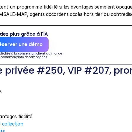
nt un programme fidélité si les avantages semblent opaque
MSALE-MAP, agents accordent accès hors tier ou contredise
dez plus grâce à l'IA
éserver une démo
 dédiée à la 
conversion client
 au monde
 ecommerçants accompagnés
privée #250, VIP #207, pro
.
antages fidélité
collection
ts