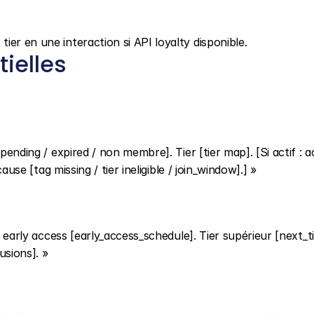
er en une interaction si API loyalty disponible.
ielles
pending / expired / non membre]. Tier [tier map]. [Si actif : a
cause [tag missing / tier ineligible / join_window].] »
, early access [early_access_schedule]. Tier supérieur [next_ti
usions]. »