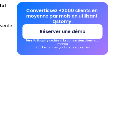
ut 
Convertissez +2000 clients en 
moyenne par mois en utilisant 
Qstomy.
vente 
Réserver une démo
1ère IA Shopify
 dédiée à la 
conversion client
 au 
monde
200+ ecommerçants accompagnés