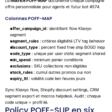
La 
matrice POFF-MAP
 documente chaque campagne 
offre personnalisée pour agents et futur bot #574.
Colonnes POFF-MAP
offer_campaign_id
 : identifiant flow Klaviyo 
segment
segment_rules
 : critères éligibilité LTV tag behavior
discount_type
 : percent fixed free ship BOGO map
code_type
 : unique per user static segment shared
min_spend
 : minimum panier conditions
exclusions
 : SKU collections non éligibles
stack_rules
 : cumul autres promos oui non
expiry_ttl
 : validité code lien heures jours
Sync Klaviyo flow, Shopify discount settings, CRM 
segment export et macros helpdesk. Audit : chaque 
code unique = profil lié.
Policy POFF-SUP en six 