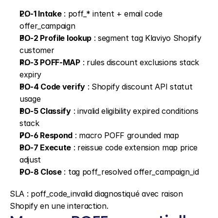
PO-1 Intake
 : poff_* intent + email code 
offer_campaign
PO-2 Profile lookup
 : segment tag Klaviyo Shopify 
customer
PO-3 POFF-MAP
 : rules discount exclusions stack 
expiry
PO-4 Code verify
 : Shopify discount API statut 
usage
PO-5 Classify
 : invalid eligibility expired conditions 
stack
PO-6 Respond
 : macro POFF grounded map
PO-7 Execute
 : reissue code extension map price 
adjust
PO-8 Close
 : tag poff_resolved offer_campaign_id
SLA : poff_code_invalid diagnostiqué avec raison 
Shopify en une interaction.