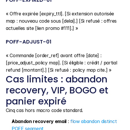
« Offre expirée [expiry_ttl]. [Si extension autorisée 
map : nouveau code sous [delai].] [Si refusé : offres 
actuelles site [lien promo #111].] »
POFF-ADJUST-01
« Commande [order_ref] avant offre [date] : 
[price_adjust_policy map]. [Si éligible : crédit / partial 
refund [montant].] [Si refusé : policy map cite.] »
Cas limites : abandon 
recovery, VIP, BOGO et 
panier expiré
Cinq cas hors macro code standard.
Abandon recovery email
 : 
flow abandon distinct 
POFF segment