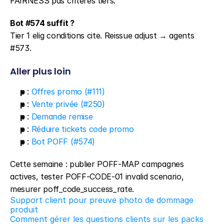
FAIRNESS pas critères tiers.
Bot #574 suffit ?
Tier 1 elig conditions cite. Reissue adjust → agents 
#573.
Aller plus loin
p
 : 
Offres promo (#111)
p
 : 
Vente privée (#250)
p
 : 
Demande remise
p
 : 
Réduire tickets code promo
p
 : 
Bot POFF (#574)
Cette semaine : publier POFF-MAP campagnes 
actives, tester POFF-CODE-01 invalid scenario, 
mesurer poff_code_success_rate.
Support client pour preuve photo de dommage 
produit
Comment gérer les questions clients sur les packs 