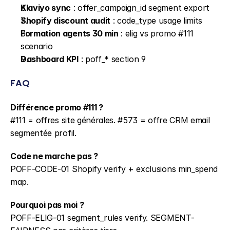
Klaviyo sync
 : offer_campaign_id segment export
Shopify discount audit
 : code_type usage limits
Formation agents 30 min
 : elig vs promo #111 
scenario
Dashboard KPI
 : poff_* section 9
FAQ
Différence promo #111 ?
#111 = offres site générales. #573 = offre CRM email 
segmentée profil.
Code ne marche pas ?
POFF-CODE-01 Shopify verify + exclusions min_spend 
map.
Pourquoi pas moi ?
POFF-ELIG-01 segment_rules verify. SEGMENT-