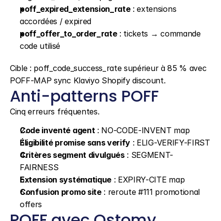
poff_expired_extension_rate
 : extensions 
accordées / expired
poff_offer_to_order_rate
 : tickets → commande 
code utilisé
Cible : poff_code_success_rate supérieur à 85 % avec 
POFF-MAP sync Klaviyo Shopify discount.
Anti-patterns POFF
Cinq erreurs fréquentes.
Code inventé agent
 : NO-CODE-INVENT map
Éligibilité promise sans verify
 : ELIG-VERIFY-FIRST
Critères segment divulgués
 : SEGMENT-
FAIRNESS
Extension systématique
 : EXPIRY-CITE map
Confusion promo site
 : reroute #111 promotional 
offers
POFF avec Qstomy