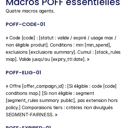
Macros POFF essentielles
Quatre macros agents.
POFF-CODE-01
« Code [code] : [statut : valide / expiré / usage max / 
non éligible produit]. Conditions : min [min_spend], 
exclusions [exclusions summary]. Cumul : [stack_rules 
map]. Valide jusqu'au [expiry_ttl date]. »
POFF-ELIG-01
« Offre [offer_campaign_id] : [Si éligible : code [code] 
conditions map.] [Si non éligible : segment 
[segment_rules summary public], pas extension hors 
policy.] Comparaisons tiers : critères non divulgués 
SEGMENT-FAIRNESS. »
POFF-EXPIRED-01