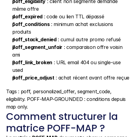
poff_eligibility
 : client non segmenté demande 
même offre
poff_expired
 : code ou lien TTL dépassé
poff_conditions
 : minimum achat exclusions 
produits
poff_stack_denied
 : cumul autre promo refusé
poff_segment_unfair
 : comparaison offre voisin 
ami
poff_link_broken
 : URL email 404 ou single-use 
used
poff_price_adjust
 : achat récent avant offre reçue
Tags : poff, personalized_offer, segment_code, 
eligibility. POFF-MAP-GROUNDED : conditions depuis 
map only.
Comment structurer la 
matrice POFF-MAP ?