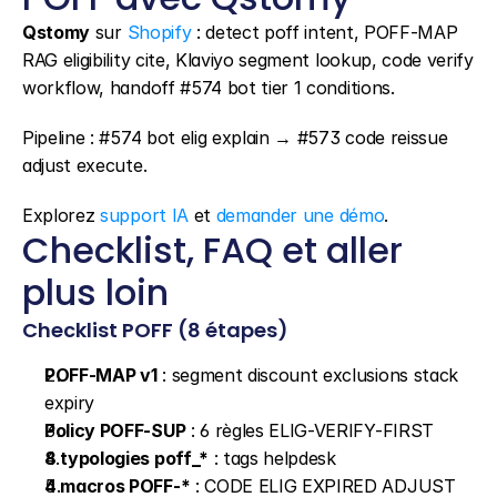
Qstomy
 sur 
Shopify
 : detect poff intent, POFF-MAP 
RAG eligibility cite, Klaviyo segment lookup, code verify 
workflow, handoff #574 bot tier 1 conditions.
Pipeline : #574 bot elig explain → #573 code reissue 
adjust execute.
Explorez 
support IA
 et 
demander une démo
.
Checklist, FAQ et aller 
plus loin
Checklist POFF (8 étapes)
POFF-MAP v1
 : segment discount exclusions stack 
expiry
Policy POFF-SUP
 : 6 règles ELIG-VERIFY-FIRST
8 typologies poff_*
 : tags helpdesk
4 macros POFF-*
 : CODE ELIG EXPIRED ADJUST