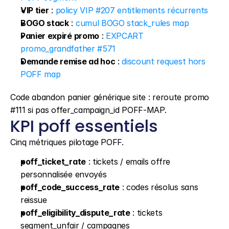
VIP tier
 : 
policy VIP #207 entitlements récurrents
BOGO stack
 : 
cumul BOGO stack_rules map
Panier expiré promo
 : 
EXPCART 
promo_grandfather #571
Demande remise ad hoc
 : 
discount request hors 
POFF map
Code abandon panier générique site : reroute promo 
#111 si pas offer_campaign_id POFF-MAP.
KPI poff essentiels
Cinq métriques pilotage POFF.
poff_ticket_rate
 : tickets / emails offre 
personnalisée envoyés
poff_code_success_rate
 : codes résolus sans 
reissue
poff_eligibility_dispute_rate
 : tickets 
segment_unfair / campagnes