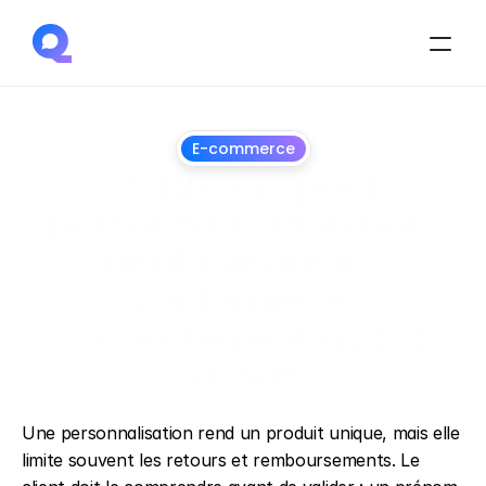
E-commerce
Chatbot IA pour 
personnalisation non 
remboursable : 
confirmer le 
consentement avant 
achat
1
juillet
2026
Une personnalisation rend un produit unique, mais elle 
limite souvent les retours et remboursements. Le 