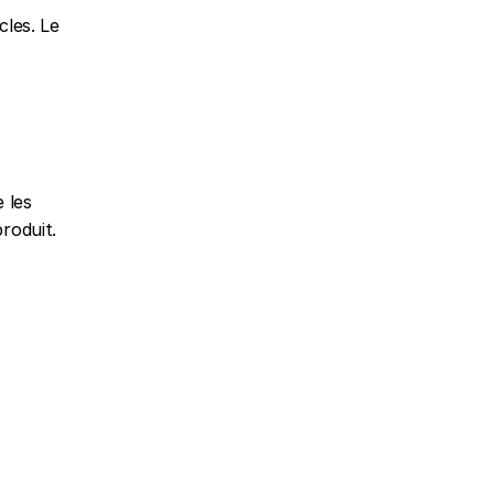
les. Le 
 les 
roduit.