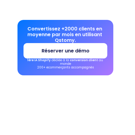
Convertissez +2000 clients en 
moyenne par mois en utilisant 
Qstomy.
Réserver une démo
1ère IA Shopify
 dédiée à la 
conversion client
 au 
monde
200+ ecommerçants accompagnés