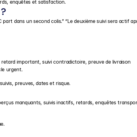
ds, enquêtes et satisfaction.
 ?
e C part dans un second colis.” “Le deuxième suivi sera actif apr
 retard important, suivi contradictoire, preuve de livraison 
le urgent.
uivis, preuves, dates et risque.
erçus manquants, suivis inactifs, retards, enquêtes transpor
e.