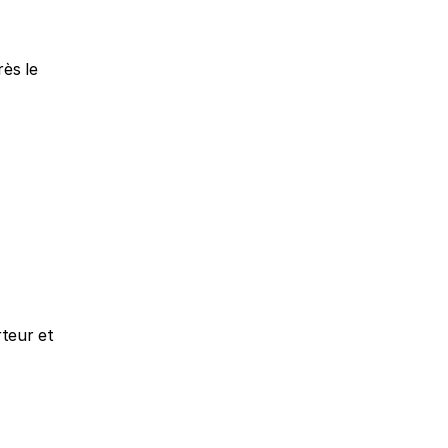
ès le 
teur et 