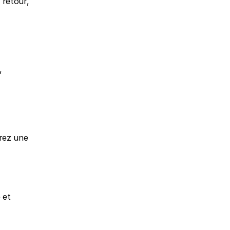
 retour, 
 
rez une 
et 