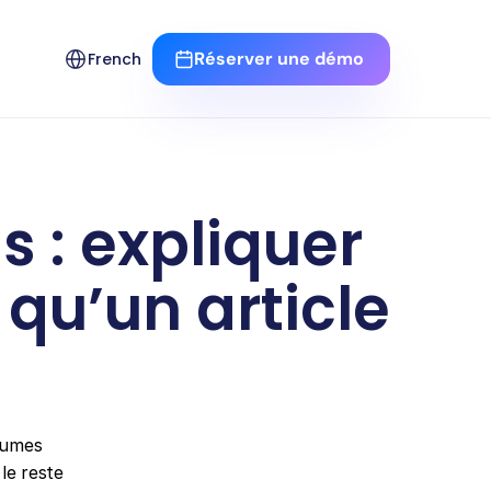
Select Language
Réserver une démo 
French
: expliquer 
qu’un article 
lumes 
e reste 