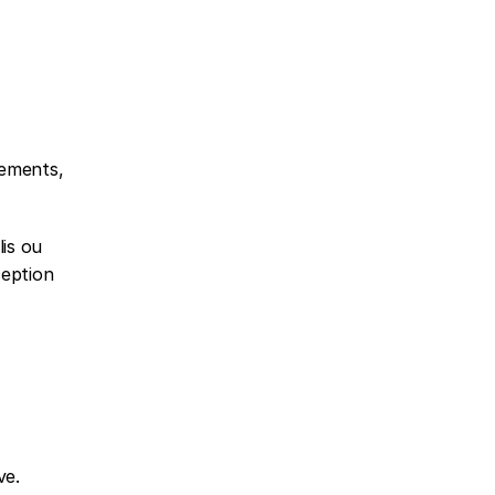
ements, 
is ou 
eption 
ve.