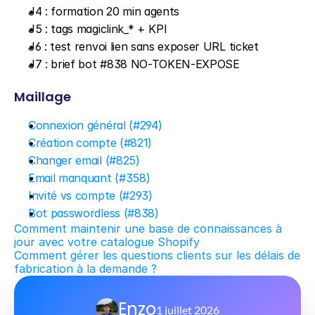
J4 : formation 20 min agents
J5 : tags magiclink_* + KPI
J6 : test renvoi lien sans exposer URL ticket
J7 : brief bot #838 NO-TOKEN-EXPOSE
Maillage
Connexion général (#294)
Création compte (#821)
Changer email (#825)
Email manquant (#358)
Invité vs compte (#293)
Bot passwordless (#838)
Comment maintenir une base de connaissances à 
jour avec votre catalogue Shopify
Comment gérer les questions clients sur les délais de 
fabrication à la demande ?
Enzo
1 juillet 2026