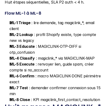
Huit étapes séquentielles, SLA P2 auth < 4 h.
Flow ML-1 à ML-8
ML-1 Triage
 : lire demande, tag magiclink_*, email 
client
ML-2 Lookup
 : profil Shopify existe, type compte 
new vs legacy
ML-3 Educate
 : MAGICLINK-OTP-DIFF si 
otp_confusion
ML-4 Classify
 : magiclink_* via MAGICLINK-MAP
ML-5 Execute
 : renvoyer lien, guide spam, créer 
compte si no_account
ML-6 Confirm
 : macro MAGICLINK-DONE périmètre 
exact
ML-7 Test
 : demander confirmer connexion sous 15 
min
ML-8 Close
 : KPI magiclink_first_contact_resolution