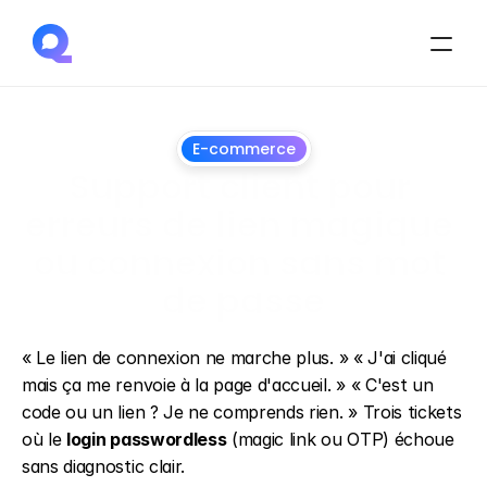
E-commerce
Support client pour 
erreurs de lien magique 
ou connexion sans mot 
de passe
1
juillet
2026
« Le lien de connexion ne marche plus. » « J'ai cliqué 
mais ça me renvoie à la page d'accueil. » « C'est un 
code ou un lien ? Je ne comprends rien. » Trois tickets 
où le 
login passwordless
 (magic link ou OTP) échoue 
sans diagnostic clair.