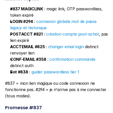
#837 MAGICLINK
 : magic link, OTP passwordless, 
token expiré
LOGIN #294
 : 
connexion globale mot de passe 
legacy et historique
POSTACCT #821
 : 
création compte post-achat
, pas 
lien expiré
ACCTEMAIL #825
 : 
changer email login
 distinct 
renvoyer lien
CONF-EMAIL #358
 : 
confirmation commande
distinct auth
Bot #838
 : 
guider passwordless tier 1
#837 = mon lien magique ou code connexion ne 
fonctionne pas. #294 = je n'arrive pas à me connecter 
(tous modes).
Promesse #837