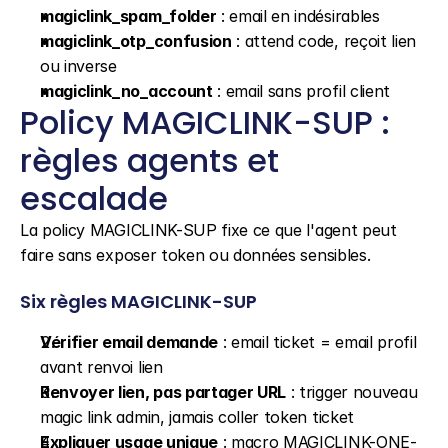
magiclink_spam_folder
 : email en indésirables
magiclink_otp_confusion
 : attend code, reçoit lien 
ou inverse
magiclink_no_account
 : email sans profil client
Policy MAGICLINK-SUP : 
règles agents et 
escalade
La policy MAGICLINK-SUP fixe ce que l'agent peut 
faire sans exposer token ou données sensibles.
Six règles MAGICLINK-SUP
Vérifier email demande
 : email ticket = email profil 
avant renvoi lien
Renvoyer lien, pas partager URL
 : trigger nouveau 
magic link admin, jamais coller token ticket
Expliquer usage unique
 : macro MAGICLINK-ONE-