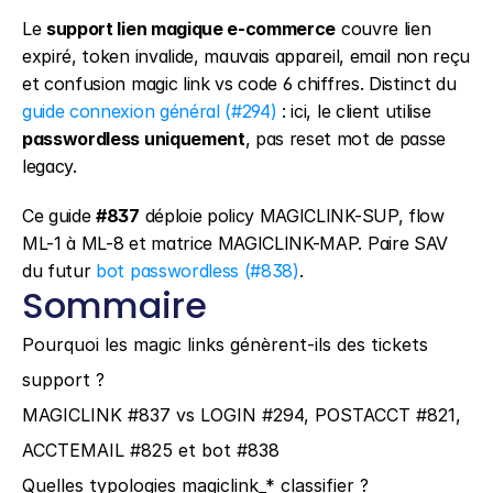
Le 
support lien magique e-commerce
 couvre lien 
expiré, token invalide, mauvais appareil, email non reçu 
et confusion magic link vs code 6 chiffres. Distinct du 
guide connexion général (#294)
 : ici, le client utilise 
passwordless uniquement
, pas reset mot de passe 
legacy.
Ce guide 
#837
 déploie policy MAGICLINK-SUP, flow 
ML-1 à ML-8 et matrice MAGICLINK-MAP. Paire SAV 
du futur 
bot passwordless (#838)
.
Sommaire
Pourquoi les magic links génèrent-ils des tickets 
support ?
MAGICLINK #837 vs LOGIN #294, POSTACCT #821, 
ACCTEMAIL #825 et bot #838
Quelles typologies magiclink_* classifier ?