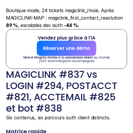
Boutique mode, 24 tickets magiclink_/mois. Après 
MAGICLINK-MAP : magiclink_first_contact_resolution 
89 %
, escalades dev auth 
-44 %
.
Vendez plus grâce à l'IA
Réserver une démo
1ère IA Shopify
 dédiée à la 
conversion client
 au monde
200+ ecommerçants accompagnés
MAGICLINK #837 vs 
LOGIN #294, POSTACCT 
#821, ACCTEMAIL #825 
et bot #838
Six contenus, six parcours auth client distincts.
Matrice rapide