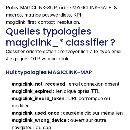
Policy MAGICLINK-SUP, arbre MAGICLINK-GATE, 8 
macros, matrice passwordless, KPI 
magiclink_first_contact_resolution.
Quelles typologies 
magiclink_* classifier ?
Classifier oriente action : renvoyer lien ≠ fix typo email 
≠ expliquer OTP vs magic link.
Huit typologies MAGICLINK-MAP
magiclink_not_received
 : email connexion absent
magiclink_expired
 : lien cliqué après TTL
magiclink_invalid_token
 : URL corrompue ou 
modifiée
magiclink_used_once
 : deuxième clic sur même lien
magiclink_wrong_device
 : ouvert sur autre 
navigateur ou app