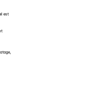
l est 
t 
atage, 