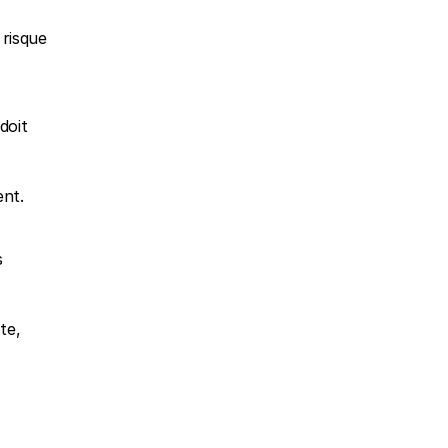
risque 
oit 
ent.
 
e, 