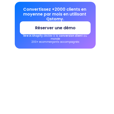
Convertissez +2000 clients en 
moyenne par mois en utilisant 
Qstomy.
Réserver une démo
1ère IA Shopify
 dédiée à la 
conversion client
 au 
monde
200+ ecommerçants accompagnés