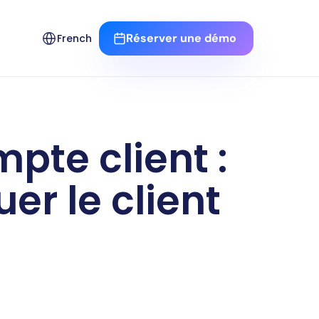
Select Language
Réserver une démo 
French
te client : 
er le client