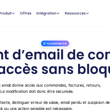
Offres
Produit
Intégration
Ressources
E-commerce
d’email de comp
’accès sans bloqu
1
juillet
2026
et email donne accès aux commandes, factures, retours, 
a modification doit donc être sécurisée.
texte, distinguer erreur de saisie, email perdu et suspicion de 
ité ou une action sensible est nécessaire.