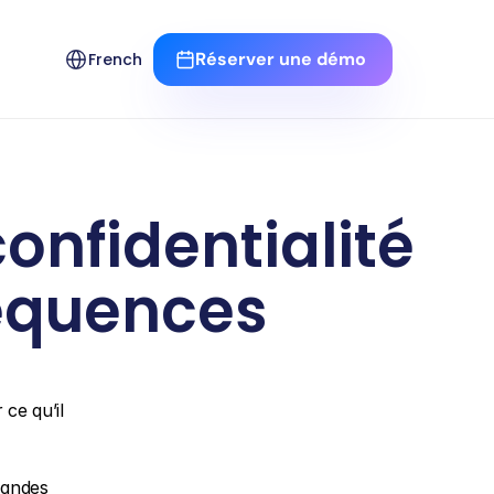
Select Language
Réserver une démo 
French
nfidentialité 
séquences
e qu’il 
andes 