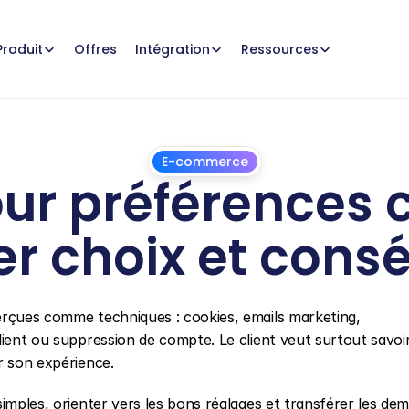
Offres
Produit
Intégration
Ressources
E-commerce
ur préférences co
uer choix et con
1
juillet
2026
erçues comme techniques : cookies, emails marketing, 
ient ou suppression de compte. Le client veut surtout savoir c
r son expérience.
imples, orienter vers les bons réglages et transférer les dem