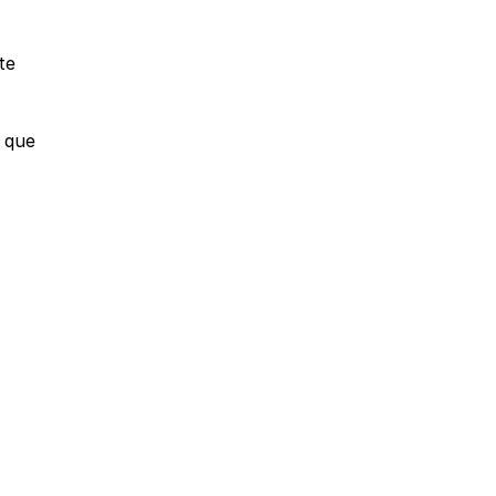
e 
 que 