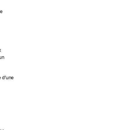
e 
 
un 
 d’une 