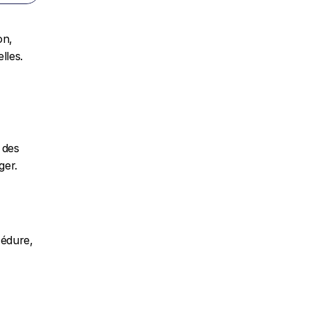
n, 
lles.
des 
ger.
édure, 