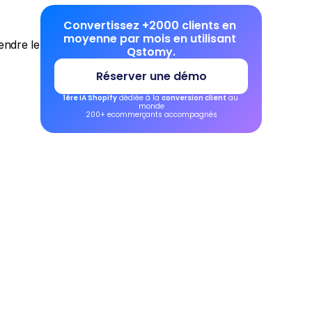
Convertissez +2000 clients en 
moyenne par mois en utilisant 
ndre le 
Qstomy.
Réserver une démo
1ère IA Shopify
 dédiée à la 
conversion client
 au 
monde
200+ ecommerçants accompagnés