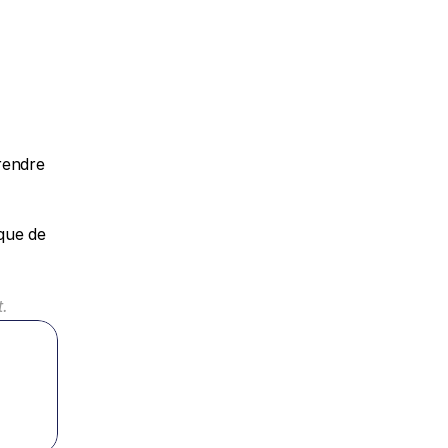
rendre 
que de 
t.