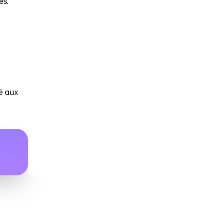
es.
é aux 