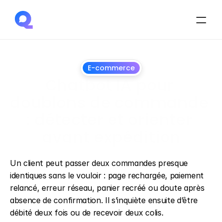
E-commerce
Chatbot IA pour 
doublons de commande 
: détecter et orienter 
avant expédition
1
juillet
2026
Un client peut passer deux commandes presque 
identiques sans le vouloir : page rechargée, paiement 
relancé, erreur réseau, panier recréé ou doute après 
absence de confirmation. Il s’inquiète ensuite d’être 
débité deux fois ou de recevoir deux colis.