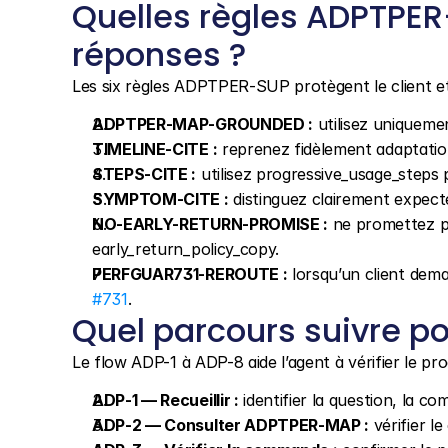
Quelles règles ADPTPER
réponses ?
Les six règles ADPTPER-SUP protègent le client 
ADPTPER-MAP-GROUNDED :
 utilisez uniqueme
TIMELINE-CITE :
 reprenez fidèlement adaptatio
STEPS-CITE :
 utilisez progressive_usage_steps
SYMPTOM-CITE :
 distinguez clairement exp
NO-EARLY-RETURN-PROMISE :
 ne promettez pa
early_return_policy_copy.
PERFGUAR731-REROUTE :
 lorsqu’un client dema
#731
.
Quel parcours suivre po
Le flow ADP-1 à ADP-8 aide l’agent à vérifier le pro
ADP-1 — Recueillir :
 identifier la question, la c
ADP-2 — Consulter ADPTPER-MAP :
 vérifier l