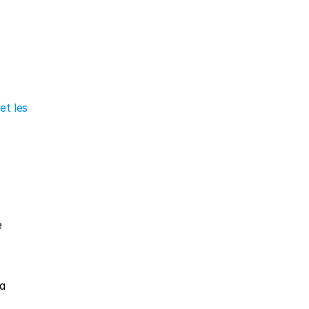
t les 
 
a 