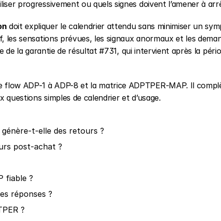
liser progressivement ou quels signes doivent l’amener à arrê
on
 doit expliquer le calendrier attendu sans minimiser un sy
if, les sensations prévues, les signaux anormaux et les deman
e de la garantie de résultat #731, qui intervient après la pério
e flow ADP-1 à ADP-8 et la matrice ADPTPER-MAP. Il complèt
x questions simples de calendrier et d’usage.
génère-t-elle des retours ?
rs post-achat ?
fiable ?
es réponses ?
PTPER ?