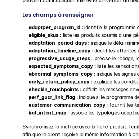
peuvent communiquer. Elle évite d’inventer un dél
Les champs à renseigner
adaptper_program_id :
 identifie le programme 
eligible_skus :
 liste les produits soumis à une pé
adaptation_period_days :
 indique le délai mini
adaptation_timeline_copy :
 décrit les attentes
progressive_usage_steps :
 précise le rodage, l
expected_symptoms_copy :
 liste les sensati
abnormal_symptoms_copy :
 indique les signes
early_return_policy_copy :
 explique les conditi
checkin_touchpoints :
 définit les messages en
perf_guar_link_flag :
 indique si le programme de
customer_communication_copy :
 fournit les t
bot_intent_map :
 associe les typologies adaptp
Synchronisez la matrice avec la fiche produit, l’emb
afin que le client reçoive la même information à c