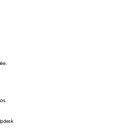
ée.
ros.
lpdesk 