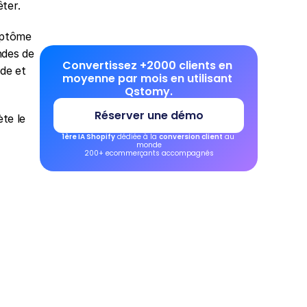
ter.
mptôme 
des de 
Convertissez +2000 clients en 
de et 
moyenne par mois en utilisant 
Qstomy.
Réserver une démo
e le 
1ère IA Shopify
 dédiée à la 
conversion client
 au 
monde
200+ ecommerçants accompagnés