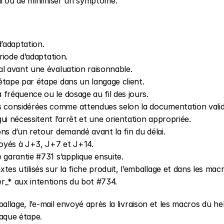
ai ou de minimiser un symptôme.
d’adaptation.
riode d’adaptation.
mal avant une évaluation raisonnable.
 étape par étape dans un langage client.
a fréquence ou le dosage au fil des jours.
ons considérées comme attendues selon la documentation valid
 qui nécessitent l’arrêt et une orientation appropriée.
ons d’un retour demandé avant la fin du délai.
voyés à J+3, J+7 et J+14.
 garantie #731 s’applique ensuite.
extes utilisés sur la fiche produit, l’emballage et dans les mac
er_* aux intentions du bot #734.
allage, l’e-mail envoyé après la livraison et les macros du he
haque étape.