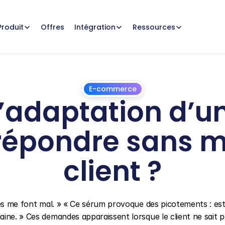
Offres
Produit
Intégration
Ressources
E-commerce
’adaptation d’un 
pondre sans min
client ?
1
juillet
2026
les me font mal. » « Ce sérum provoque des picotements : est
ine. » Ces demandes apparaissent lorsque le client ne sait p