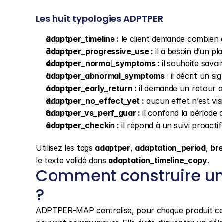
Les huit typologies ADPTPER
adaptper_timeline :
 le client demande combien d
adaptper_progressive_use :
 il a besoin d’un 
adaptper_normal_symptoms :
 il souhaite savo
adaptper_abnormal_symptoms :
 il décrit un si
adaptper_early_return :
 il demande un retour av
adaptper_no_effect_yet :
 aucun effet n’est vis
adaptper_vs_perf_guar :
 il confond la période
adaptper_checkin :
 il répond à un suivi proact
Utilisez les tags 
adaptper
, 
adaptation_period
, 
br
le texte validé dans 
adaptation_timeline_copy
.
Comment construire un
?
ADPTPER-MAP centralise, pour chaque produit conc