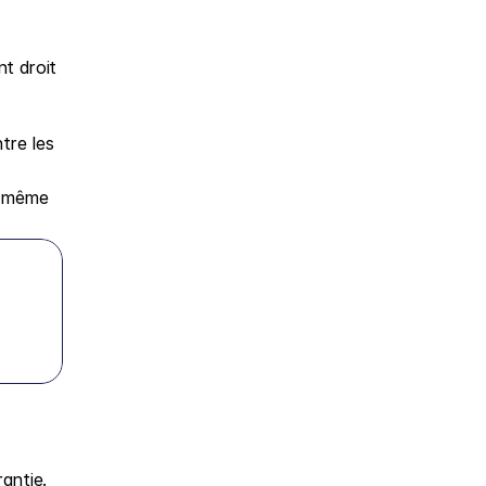
 droit 
re les 
 même 
ntie. 