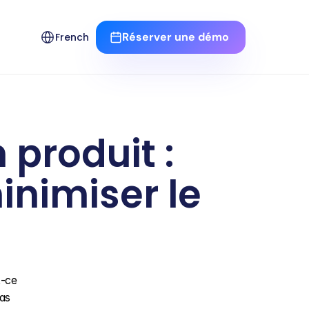
Select Language
Réserver une démo 
French
produit : 
imiser le 
-ce 
as 