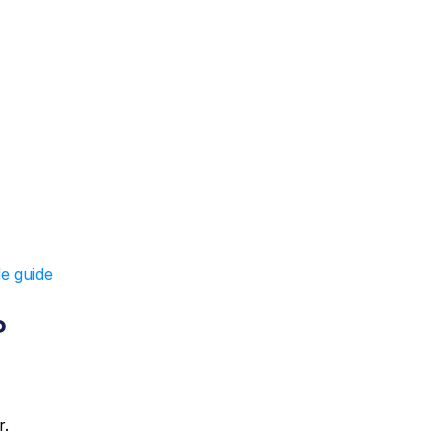
le guide 
?
r.