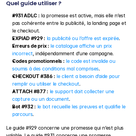
Quel guide utiliser ?
#931 ADLC :
 la promesse est active, mais elle n’est 
pas cohérente entre la publicité, la landing page et 
le checkout.
EXPIAD #929 :
la publicité ou l’offre est expirée
.
Erreurs de prix :
le catalogue affiche un prix 
incorrect
, indépendamment d’une campagne.
Codes promotionnels :
le code est invalide ou 
soumis à des conditions mal comprises
.
CHECKOUT #386 :
le client a besoin d’aide pour 
remplir ou utiliser le checkout
.
ATTACH #877 :
le support doit collecter une 
capture ou un document
.
Bot #932 :
le bot recueille les preuves et qualifie le 
parcours
.
Le guide #929 concerne une promesse qui n’est plus 
valable. Le guide #931 concerne une promesse 