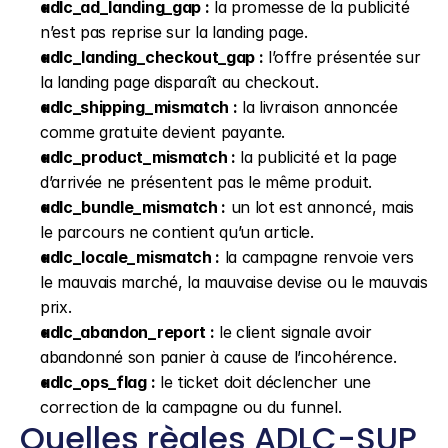
adlc_ad_landing_gap :
 la promesse de la publicité 
n’est pas reprise sur la landing page.
adlc_landing_checkout_gap :
 l’offre présentée sur 
la landing page disparaît au checkout.
adlc_shipping_mismatch :
 la livraison annoncée 
comme gratuite devient payante.
adlc_product_mismatch :
 la publicité et la page 
d’arrivée ne présentent pas le même produit.
adlc_bundle_mismatch :
 un lot est annoncé, mais 
le parcours ne contient qu’un article.
adlc_locale_mismatch :
 la campagne renvoie vers 
le mauvais marché, la mauvaise devise ou le mauvais 
prix.
adlc_abandon_report :
 le client signale avoir 
abandonné son panier à cause de l’incohérence.
adlc_ops_flag :
 le ticket doit déclencher une 
correction de la campagne ou du funnel.
Quelles règles ADLC-SUP 