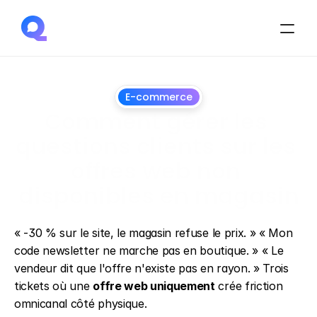
E-commerce
Comment gérer les 
questions clients sur les 
offres web non 
disponibles en magasin
1
juillet
2026
« -30 % sur le site, le magasin refuse le prix. » « Mon 
code newsletter ne marche pas en boutique. » « Le 
vendeur dit que l'offre n'existe pas en rayon. » Trois 
tickets où une 
offre web uniquement
 crée friction 
omnicanal côté physique.