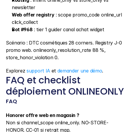
Routing
 : intent online_only vs store_only vs 
newsletter
Web offer registry
 : scope promo_code online_url 
click_collect
Bot #968
 : tier 1 guider canal achat widget
Scénario : DTC cosmétiques 28 corners. Registry J-0 
promo web. onlineonly_resolution_rate 88 %, 
store_honor_violation 0.
Explorez 
support IA
 et 
demander une démo
.
FAQ et checklist 
déploiement ONLINEONLY
FAQ
Honorer offre web en magasin ?
Non si channel_scope online_only. NO-STORE-
HONOR. CC-01 si retrait map.