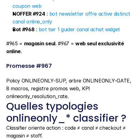
coupon web
NOFFER #924
 : 
bot newsletter offre active distinct 
canal online_only
Bot #968
 : 
bot tier 1 guider canal achat widget
#965 = 
magasin seul
. #967 = 
web seul exclusivité 
online
.
Promesse #967
Policy ONLINEONLY-SUP, arbre ONLINEONLY-GATE, 
8 macros, registre promos web, KPI 
onlineonly_resolution_rate.
Quelles typologies 
onlineonly_* classifier ?
Classifier oriente action : code ≠ canal ≠ checkout ≠ 
magasin ≠ staff.