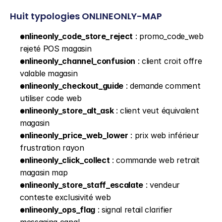
Huit typologies ONLINEONLY-MAP
onlineonly_code_store_reject
 : promo_code_web 
rejeté POS magasin
onlineonly_channel_confusion
 : client croit offre 
valable magasin
onlineonly_checkout_guide
 : demande comment 
utiliser code web
onlineonly_store_alt_ask
 : client veut équivalent 
magasin
onlineonly_price_web_lower
 : prix web inférieur 
frustration rayon
onlineonly_click_collect
 : commande web retrait 
magasin map
onlineonly_store_staff_escalate
 : vendeur 
conteste exclusivité web
onlineonly_ops_flag
 : signal retail clarifier 