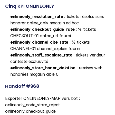
Cinq KPI ONLINEONLY
onlineonly_resolution_rate
 : tickets résolus sans 
honorer online_only magasin ad hoc
onlineonly_checkout_guide_rate
 : % tickets 
CHECKOUT-01 online_url fourni
onlineonly_channel_cite_rate
 : % tickets 
CHANNEL-01 channel_explain fourni
onlineonly_staff_escalate_rate
 : tickets vendeur 
conteste exclusivité
onlineonly_store_honor_violation
 : remises web 
honorées magasin cible 0
Handoff #968
Exporter ONLINEONLY-MAP vers bot : 
onlineonly_code_store_reject 
onlineonly_checkout_guide 