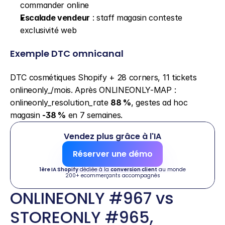
commander online
Escalade vendeur
 : staff magasin conteste 
exclusivité web
Exemple DTC omnicanal
DTC cosmétiques Shopify + 28 corners, 11 tickets 
onlineonly_/mois. Après ONLINEONLY-MAP : 
onlineonly_resolution_rate 
88 %
, gestes ad hoc 
magasin 
-38 %
 en 7 semaines.
Vendez plus grâce à l'IA
Réserver une démo
1ère IA Shopify
 dédiée à la 
conversion client
 au monde
200+ ecommerçants accompagnés
ONLINEONLY #967 vs 
STOREONLY #965, 