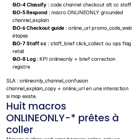
OO-4 Classify
 : code channel checkout alt cc staff
OO-5 Respond
 : macro ONLINEONLY grounded 
channel_explain
OO-6 Checkout guide
 : online_url promo_code_web 
étapes
OO-7 Staff cc
 : staff_brief click_collect ou ops flag 
retail
OO-8 Log
 : KPI onlineonly + brief correction 
registre
SLA : onlineonly_channel_confusion 
channel_explain_copy + online_url en une interaction 
si map existe.
Huit macros 
ONLINEONLY-* prêtes à 
coller