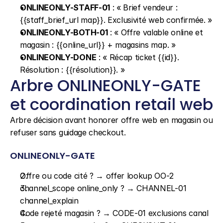
ONLINEONLY-STAFF-01
 : « Brief vendeur : 
{{staff_brief_url map}}. Exclusivité web confirmée. »
ONLINEONLY-BOTH-01
 : « Offre valable online et 
magasin : {{online_url}} + magasins map. »
ONLINEONLY-DONE
 : « Récap ticket {{id}}. 
Résolution : {{résolution}}. »
Arbre ONLINEONLY-GATE 
et coordination retail web
Arbre décision avant honorer offre web en magasin ou 
refuser sans guidage checkout.
ONLINEONLY-GATE
Offre ou code cité ? → offer lookup OO-2
channel_scope online_only ? → CHANNEL-01 
channel_explain
Code rejeté magasin ? → CODE-01 exclusions canal