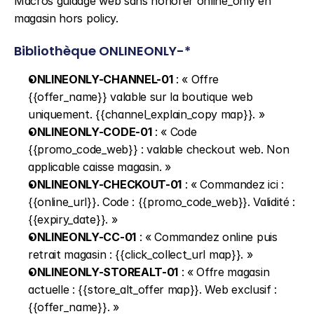
Macros guidage web sans honorer online_only en 
magasin hors policy.
Bibliothèque ONLINEONLY-*
ONLINEONLY-CHANNEL-01
 : « Offre 
{{offer_name}} valable sur la boutique web 
uniquement. {{channel_explain_copy map}}. »
ONLINEONLY-CODE-01
 : « Code 
{{promo_code_web}} : valable checkout web. Non 
applicable caisse magasin. »
ONLINEONLY-CHECKOUT-01
 : « Commandez ici : 
{{online_url}}. Code : {{promo_code_web}}. Validité : 
{{expiry_date}}. »
ONLINEONLY-CC-01
 : « Commandez online puis 
retrait magasin : {{click_collect_url map}}. »
ONLINEONLY-STOREALT-01
 : « Offre magasin 
actuelle : {{store_alt_offer map}}. Web exclusif : 
{{offer_name}}. »