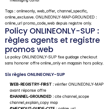
messaging canal
Tags : onlineonly, web_offer, channel_specific, 
online_exclusive. ONLINEONLY-MAP-GROUNDED : 
online_url promo_code_web depuis registre only.
Policy ONLINEONLY-SUP : 
règles agents et registre 
promos web
La policy ONLINEONLY-SUP fixe guidage checkout 
sans honorer offre online_only en magasin hors policy.
Six règles ONLINEONLY-SUP
WEB-REGISTRY-FIRST
 : vérifier ONLINEONLY-MAP 
avant réponse offre
CHANNEL-GROUNDED
 : cite channel_scope 
channel_explain_copy map
CHECKOUT-GUIDE-CITE
 : online_url 