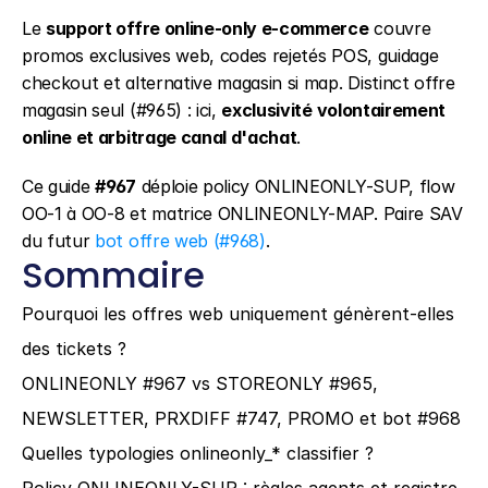
Le 
support offre online-only e-commerce
 couvre 
promos exclusives web, codes rejetés POS, guidage 
checkout et alternative magasin si map. Distinct offre 
magasin seul (#965) : ici, 
exclusivité volontairement 
online et arbitrage canal d'achat
.
Ce guide 
#967
 déploie policy ONLINEONLY-SUP, flow 
OO-1 à OO-8 et matrice ONLINEONLY-MAP. Paire SAV 
du futur 
bot offre web (#968)
.
Sommaire
Pourquoi les offres web uniquement génèrent-elles 
des tickets ?
ONLINEONLY #967 vs STOREONLY #965, 
NEWSLETTER, PRXDIFF #747, PROMO et bot #968
Quelles typologies onlineonly_* classifier ?