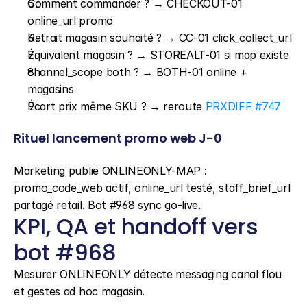
Comment commander ? → CHECKOUT-01 
online_url promo
Retrait magasin souhaité ? → CC-01 click_collect_url
Équivalent magasin ? → STOREALT-01 si map existe
channel_scope both ? → BOTH-01 online + 
magasins
Écart prix même SKU ? → reroute 
PRXDIFF #747
Rituel lancement promo web J-0
Marketing publie ONLINEONLY-MAP : 
promo_code_web actif, online_url testé, staff_brief_url 
partagé retail. Bot #968 sync go-live.
KPI, QA et handoff vers 
bot #968
Mesurer ONLINEONLY détecte messaging canal flou 
et gestes ad hoc magasin.