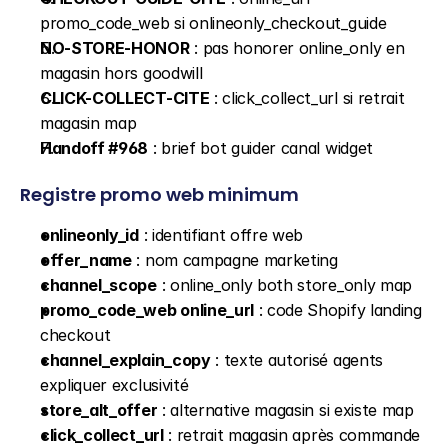
promo_code_web si onlineonly_checkout_guide
NO-STORE-HONOR
 : pas honorer online_only en 
magasin hors goodwill
CLICK-COLLECT-CITE
 : click_collect_url si retrait 
magasin map
Handoff #968
 : brief bot guider canal widget
Registre promo web minimum
onlineonly_id
 : identifiant offre web
offer_name
 : nom campagne marketing
channel_scope
 : online_only both store_only map
promo_code_web online_url
 : code Shopify landing 
checkout
channel_explain_copy
 : texte autorisé agents 
expliquer exclusivité
store_alt_offer
 : alternative magasin si existe map
click_collect_url
 : retrait magasin après commande 