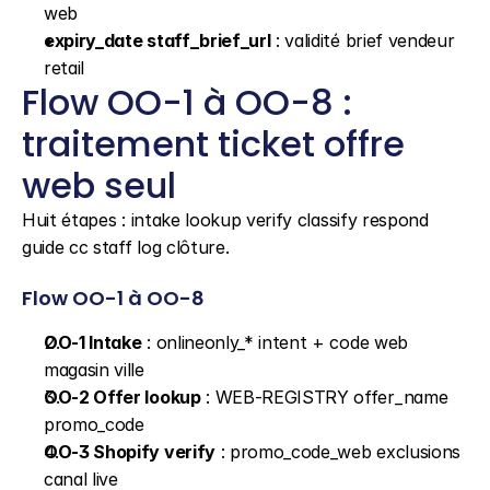
web
expiry_date staff_brief_url
 : validité brief vendeur 
retail
Flow OO-1 à OO-8 : 
traitement ticket offre 
web seul
Huit étapes : intake lookup verify classify respond 
guide cc staff log clôture.
Flow OO-1 à OO-8
OO-1 Intake
 : onlineonly_* intent + code web 
magasin ville
OO-2 Offer lookup
 : WEB-REGISTRY offer_name 
promo_code
OO-3 Shopify verify
 : promo_code_web exclusions 
canal live