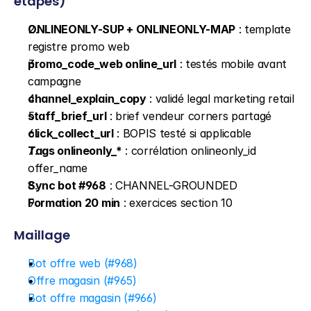
étapes)
ONLINEONLY-SUP + ONLINEONLY-MAP
 : template 
registre promo web
promo_code_web online_url
 : testés mobile avant 
campagne
channel_explain_copy
 : validé legal marketing retail
staff_brief_url
 : brief vendeur corners partagé
click_collect_url
 : BOPIS testé si applicable
Tags onlineonly_*
 : corrélation onlineonly_id 
offer_name
Sync bot #968
 : CHANNEL-GROUNDED
Formation 20 min
 : exercices section 10
Maillage
Bot offre web (#968)
Offre magasin (#965)
Bot offre magasin (#966)