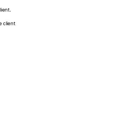
ient.
 client 