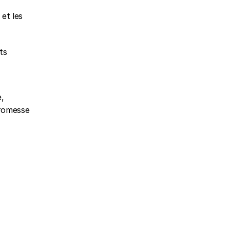
et les 
s 
, 
romesse 