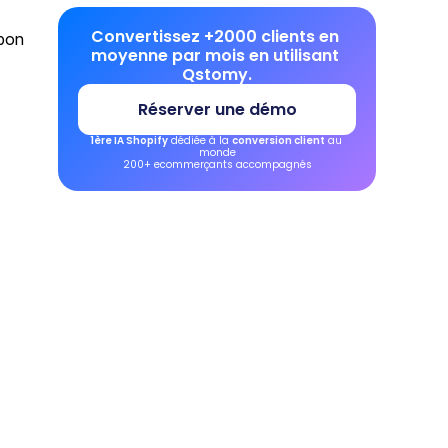
Convertissez +2000 clients en 
bon 
moyenne par mois en utilisant 
Qstomy.
Réserver une démo
1ère IA Shopify
 dédiée à la 
conversion client
 au 
monde
200+ ecommerçants accompagnés