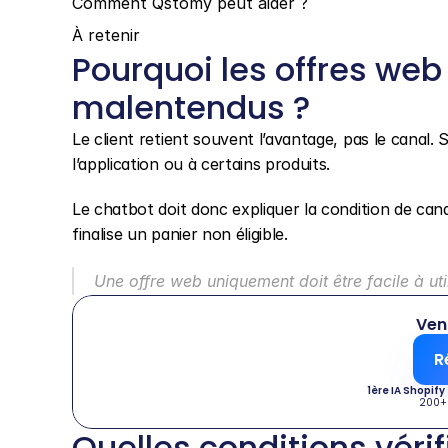
Comment Qstomy peut aider ?
À retenir
Pourquoi les offres web
malentendus ?
Le client retient souvent l’avantage, pas le canal. S’i
l’application ou à certains produits.
Le chatbot doit donc expliquer la condition de cana
finalise un panier non éligible.
Une offre web uniquement doit être facile à uti
Ven
R
1ère IA Shopify
200+
Quelles conditions vérif