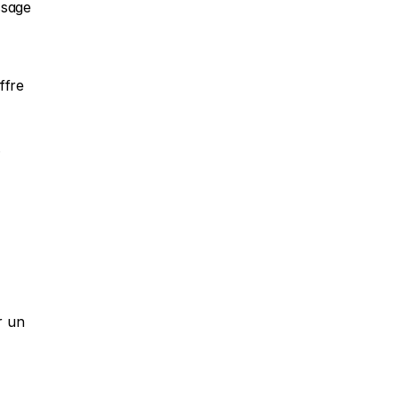
sage 
fre 
.
 un 