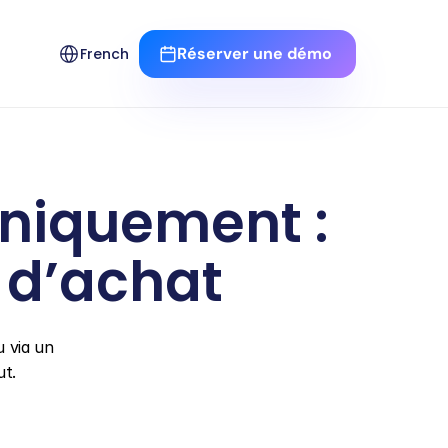
Select Language
Réserver une démo 
French
niquement : 
 d’achat
 via un 
ut.