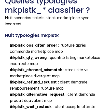
Quelles typologies 
mkplstk_* classifier ?
Huit scénarios tickets stock marketplace sync 
incorrect.
Huit typologies mkplstk
mkplstk_oos_after_order
 : rupture après 
commande marketplace map
mkplstk_qty_wrong
 : quantité listing marketplace 
incorrecte map
mkplstk_channel_mismatch
 : stock site vs 
marketplace divergent map
mkplstk_refund_request
 : client demande 
remboursement rupture map
mkplstk_alternative_request
 : client demande 
produit équivalent map
mkplstk_wait_restock
 : client accepte attente 