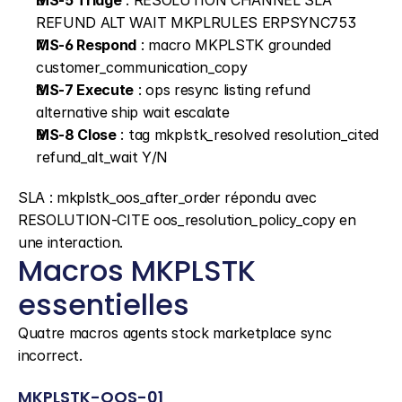
MS-5 Triage
 : RESOLUTION CHANNEL SLA 
REFUND ALT WAIT MKPLRULES ERPSYNC753
MS-6 Respond
 : macro MKPLSTK grounded 
customer_communication_copy
MS-7 Execute
 : ops resync listing refund 
alternative ship wait escalate
MS-8 Close
 : tag mkplstk_resolved resolution_cited 
refund_alt_wait Y/N
SLA : mkplstk_oos_after_order répondu avec 
RESOLUTION-CITE oos_resolution_policy_copy en 
une interaction.
Macros MKPLSTK 
essentielles
Quatre macros agents stock marketplace sync 
incorrect.
MKPLSTK-OOS-01