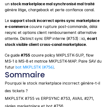
un 
stock marketplace mal synchronisé mal traité
génère litige, chargeback et perte confiance canal.
Le 
support stock incorrect après sync marketplace 
e-commerce
 couvre rupture post-commande, délai 
resync et options client remboursement alternative 
attente. Distinct sync ERP interne (#753) : ici, 
écart 
stock visible client cross-canal marketplace
.
Ce guide 
#755
 couvre policy MKPLSTK-SUP, flow 
MS-1 à MS-8 et matrice MKPLSTK-MAP. Paire SAV du 
futur 
bot MKPLSTK (#756)
.
Sommaire
Pourquoi le stock marketplace incorrect génère-t-il 
des tickets ?
MKPLSTK #755 vs ERPSYNC #753, AVAIL #271, 
règles marketplace et bot #756