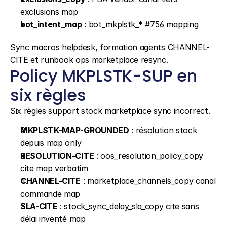
exclusions map
bot_intent_map
 : bot_mkplstk_* #756 mapping
Sync macros helpdesk, formation agents CHANNEL-
CITE et runbook ops marketplace resync.
Policy MKPLSTK-SUP en 
six règles
Six règles support stock marketplace sync incorrect.
MKPLSTK-MAP-GROUNDED
 : résolution stock 
depuis map only
RESOLUTION-CITE
 : oos_resolution_policy_copy 
cite map verbatim
CHANNEL-CITE
 : marketplace_channels_copy canal 
commande map
SLA-CITE
 : stock_sync_delay_sla_copy cite sans 
délai inventé map