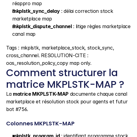
réappro map
mkplstk_sync_delay
 : délai correction stock 
marketplace map
mkplstk_dispute_channel
 : litige règles marketplace 
canal map
Tags : mkplstk, marketplace_stock, stock_sync, 
cross_channel. RESOLUTION-CITE : 
oos_resolution_policy_copy map only.
Comment structurer la 
matrice MKPLSTK-MAP ?
La 
matrice MKPLSTK-MAP
 documente chaque canal 
marketplace et résolution stock pour agents et futur 
bot #756.
Colonnes MKPLSTK-MAP
mkplstk_program_id
 : identifiant programme stock 