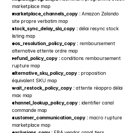
marketplace map
marketplace_channels_copy
 : Amazon Zalando 
site propre verbatim map
stock_sync_delay_sla_copy
 : délai resync stock 
listing map
oos_resolution_policy_copy
 : remboursement 
alternative attente ordre map
refund_policy_copy
 : conditions remboursement 
rupture map
alternative_sku_policy_copy
 : proposition 
équivalent SKU map
wait_restock_policy_copy
 : attente réappro délai 
max map
channel_lookup_policy_copy
 : identifier canal 
commande map
customer_communication_copy
 : macro rupture 
marketplace map
exclusions_copy
 : FBA vendor canal tiers 