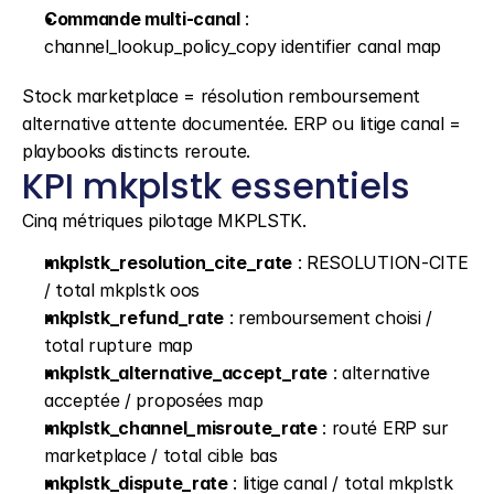
Commande multi-canal
 : 
channel_lookup_policy_copy identifier canal map
Stock marketplace = résolution remboursement 
alternative attente documentée. ERP ou litige canal = 
playbooks distincts reroute.
KPI mkplstk essentiels
Cinq métriques pilotage MKPLSTK.
mkplstk_resolution_cite_rate
 : RESOLUTION-CITE 
/ total mkplstk oos
mkplstk_refund_rate
 : remboursement choisi / 
total rupture map
mkplstk_alternative_accept_rate
 : alternative 
acceptée / proposées map
mkplstk_channel_misroute_rate
 : routé ERP sur 
marketplace / total cible bas
mkplstk_dispute_rate
 : litige canal / total mkplstk 