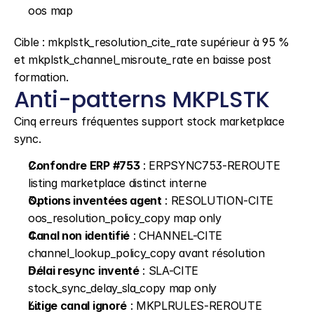
oos map
Cible : mkplstk_resolution_cite_rate supérieur à 95 % 
et mkplstk_channel_misroute_rate en baisse post 
formation.
Anti-patterns MKPLSTK
Cinq erreurs fréquentes support stock marketplace 
sync.
Confondre ERP #753
 : ERPSYNC753-REROUTE 
listing marketplace distinct interne
Options inventées agent
 : RESOLUTION-CITE 
oos_resolution_policy_copy map only
Canal non identifié
 : CHANNEL-CITE 
channel_lookup_policy_copy avant résolution
Délai resync inventé
 : SLA-CITE 
stock_sync_delay_sla_copy map only
Litige canal ignoré
 : MKPLRULES-REROUTE 