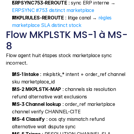
ERPSYNC753-REROUTE
 : sync ERP interne → 
ERPSYNC #753 distinct marketplace
MKPLRULES-REROUTE
 : litige canal → 
règles 
marketplace SLA distinct stock
Flow MKPLSTK MS-1 à MS-
8
Flow agent huit étapes stock marketplace sync 
incorrect.
MS-1 Intake
 : mkplstk_* intent + order_ref channel 
sku marketplace_id
MS-2 MKPLSTK-MAP
 : channels sla resolution 
refund alternative wait exclusions
MS-3 Channel lookup
 : order_ref marketplace 
channel verify CHANNEL-CITE
MS-4 Classify
 : oos qty mismatch refund 
alternative wait dispute sync