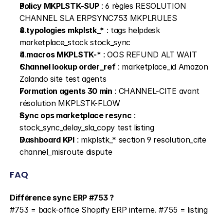
Policy MKPLSTK-SUP
 : 6 règles RESOLUTION 
CHANNEL SLA ERPSYNC753 MKPLRULES
8 typologies mkplstk_*
 : tags helpdesk 
marketplace_stock stock_sync
4 macros MKPLSTK-*
 : OOS REFUND ALT WAIT
Channel lookup order_ref
 : marketplace_id Amazon 
Zalando site test agents
Formation agents 30 min
 : CHANNEL-CITE avant 
résolution MKPLSTK-FLOW
Sync ops marketplace resync
 : 
stock_sync_delay_sla_copy test listing
Dashboard KPI
 : mkplstk_* section 9 resolution_cite 
channel_misroute dispute
FAQ
Différence sync ERP #753 ?
#753 = back-office Shopify ERP interne. #755 = listing 