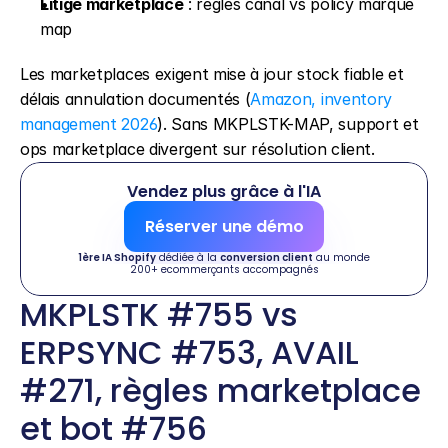
Litige marketplace
 : règles canal vs policy marque 
map
Les marketplaces exigent mise à jour stock fiable et 
délais annulation documentés (
Amazon, inventory 
management 2026
). Sans MKPLSTK-MAP, support et 
ops marketplace divergent sur résolution client.
Vendez plus grâce à l'IA
Réserver une démo
1ère IA Shopify
 dédiée à la 
conversion client
 au monde
200+ ecommerçants accompagnés
MKPLSTK #755 vs 
ERPSYNC #753, AVAIL 
#271, règles marketplace 
et bot #756