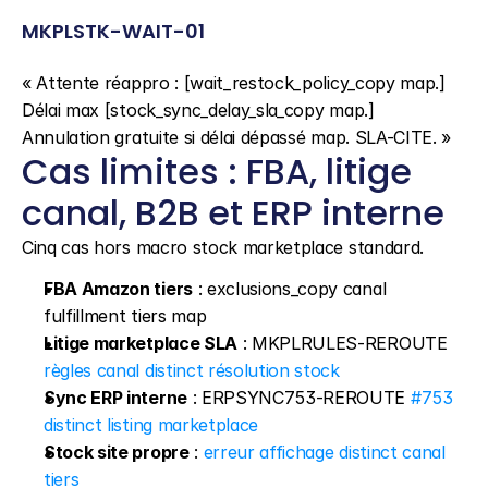
MKPLSTK-WAIT-01
« Attente réappro : [wait_restock_policy_copy map.] 
Délai max [stock_sync_delay_sla_copy map.] 
Annulation gratuite si délai dépassé map. SLA-CITE. »
Cas limites : FBA, litige 
canal, B2B et ERP interne
Cinq cas hors macro stock marketplace standard.
FBA Amazon tiers
 : exclusions_copy canal 
fulfillment tiers map
Litige marketplace SLA
 : MKPLRULES-REROUTE 
règles canal distinct résolution stock
Sync ERP interne
 : ERPSYNC753-REROUTE 
#753 
distinct listing marketplace
Stock site propre
 : 
erreur affichage distinct canal 
tiers