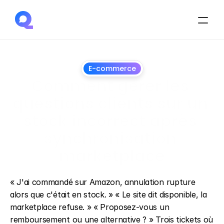
E-commerce
Comment gérer les 
questions clients sur un 
stock incorrect après 
synchronisation 
marketplace
1
juillet
2026
« J'ai commandé sur Amazon, annulation rupture 
alors que c'était en stock. » « Le site dit disponible, la 
marketplace refuse. » « Proposez-vous un 
remboursement ou une alternative ? » Trois tickets où 