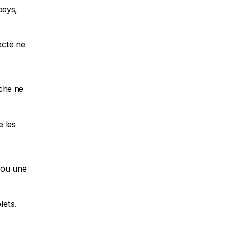
ays, 
cté ne 
che ne 
 les 
ou une 
lets.