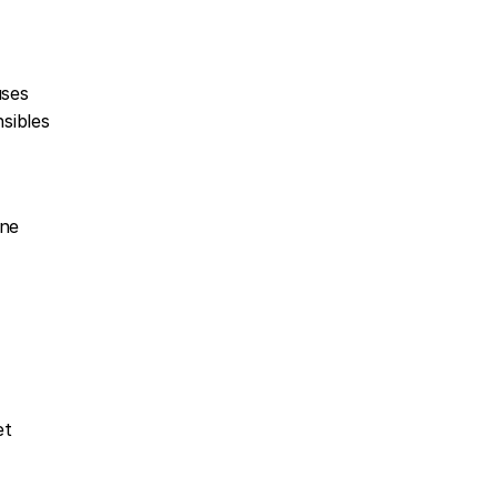
ses 
sibles 
ne 
t 