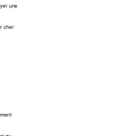
yer une 
r cher 
ement 