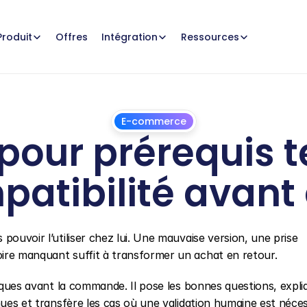
Offres
Produit
Intégration
Ressources
E-commerce
pour prérequis t
mpatibilité ava
1
juillet
2026
pouvoir l’utiliser chez lui. Une mauvaise version, une prise 
ire manquant suffit à transformer un achat en retour.
niques avant la commande. Il pose les bonnes questions, expliq
nues et transfère les cas où une validation humaine est néces