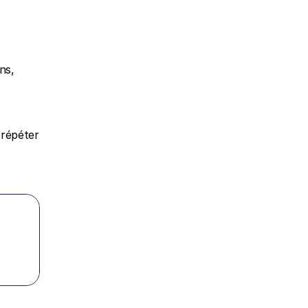
s, 
répéter 