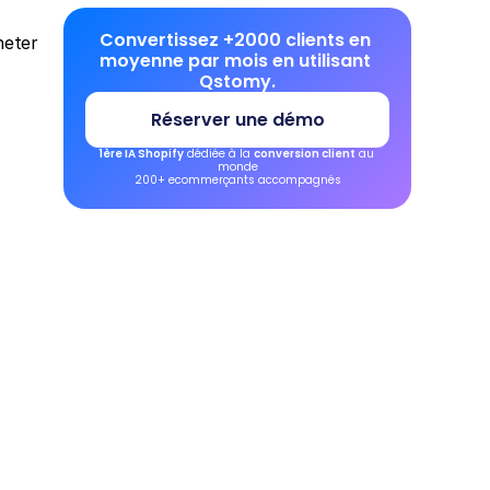
Convertissez +2000 clients en 
eter 
moyenne par mois en utilisant 
Qstomy.
Réserver une démo
1ère IA Shopify
 dédiée à la 
conversion client
 au 
monde
200+ ecommerçants accompagnés