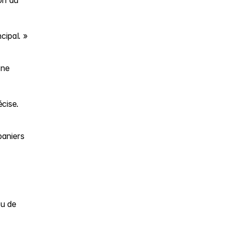
on au 
cipal. »
ne 
cise.
aniers 
u de 