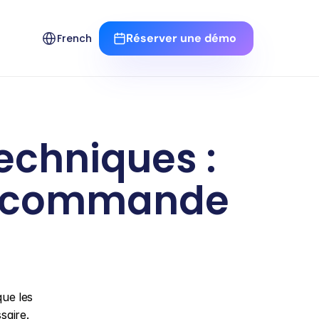
Select Language
Réserver une démo 
French
echniques : 
nt commande
ue les 
saire.