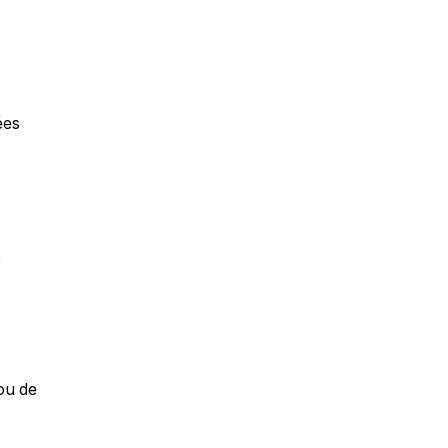
es 
 
u de 