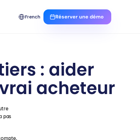
Select Language
Réserver une démo 
French
rs : aider 
vrai acheteur
tre 
a pas 
 compte.