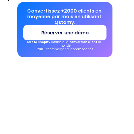
Convertissez +2000 clients en 
moyenne par mois en utilisant 
Qstomy.
Réserver une démo
1ère IA Shopify
 dédiée à la 
conversion client
 au 
monde
200+ ecommerçants accompagnés