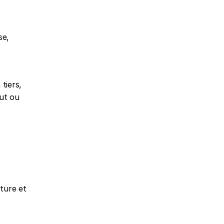
e, 
iers, 
ut ou 
ture et 