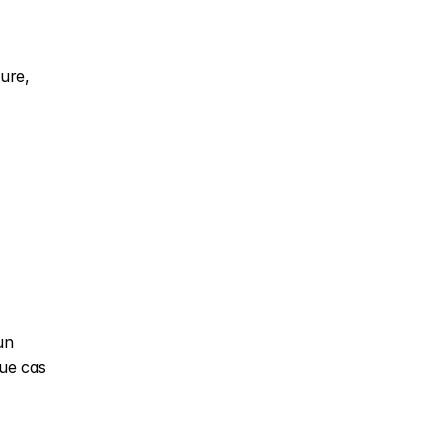
re, 
n 
e cas 