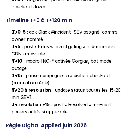
checkout down
Timeline T+0 à T+120 min
T+0-5
 : ack Slack #incident, SEV assigné, comms 
owner nommé
T+5
 : post status « Investigating » + bannière si 
CDN accessible
T+10
 : macro INC-* activée Gorgias, bot mode 
outage
T+15
 : pause campagnes acquisition checkout 
(manual ou règle)
T+20 à résolution
 : update status toutes les 15-20 
min SEV1
T+ résolution +15
 : post « Resolved » + e-mail 
paniers actifs si applicable
Règle Digital Applied juin 2026