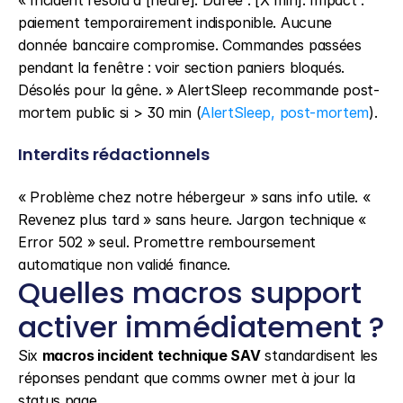
« Incident résolu à [heure]. Durée : [X min]. Impact : 
paiement temporairement indisponible. Aucune 
donnée bancaire compromise. Commandes passées 
pendant la fenêtre : voir section paniers bloqués. 
Désolés pour la gêne. » AlertSleep recommande post-
mortem public si > 30 min (
AlertSleep, post-mortem
).
Interdits rédactionnels
« Problème chez notre hébergeur » sans info utile. « 
Revenez plus tard » sans heure. Jargon technique « 
Error 502 » seul. Promettre remboursement 
automatique non validé finance.
Quelles macros support 
activer immédiatement ?
Six 
macros incident technique SAV
 standardisent les 
réponses pendant que comms owner met à jour la 
status page.