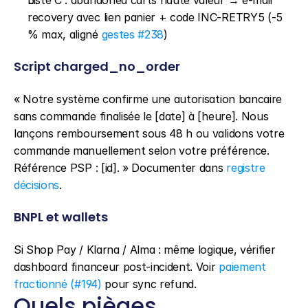
Liste C : abandoned carts haute valeur → e-mail 
recovery avec lien panier + code INC-RETRY5 (-5 
% max, aligné 
gestes #238
)
Script charged_no_order
« Notre système confirme une autorisation bancaire 
sans commande finalisée le [date] à [heure]. Nous 
lançons remboursement sous 48 h ou validons votre 
commande manuellement selon votre préférence. 
Référence PSP : [id]. » Documenter dans 
registre 
décisions
.
BNPL et wallets
Si Shop Pay / Klarna / Alma : même logique, vérifier 
dashboard financeur post-incident. Voir 
paiement 
fractionné (#194)
 pour sync refund.
Quels pièges 