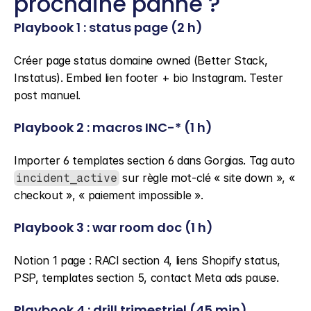
prochaine panne ?
Playbook 1 : status page (2 h)
Créer page status domaine owned (Better Stack, 
Instatus). Embed lien footer + bio Instagram. Tester 
post manuel.
Playbook 2 : macros INC-* (1 h)
Importer 6 templates section 6 dans Gorgias. Tag auto 
 sur règle mot-clé « site down », « 
incident_active
checkout », « paiement impossible ».
Playbook 3 : war room doc (1 h)
Notion 1 page : RACI section 4, liens Shopify status, 
PSP, templates section 5, contact Meta ads pause.
Playbook 4 : drill trimestriel (45 min)