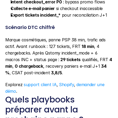
Intent checkout_error P0
 : bypass promo flows
Collecte e-mail panier
 si checkout inaccessible
Export tickets incident_*
 pour reconciliation J+1
Scénario DTC chiffré
Marque cosmétiques, panne PSP 38 min, trafic ads 
actif. Avant runbook : 127 tickets, FRT 
18 min
, 4 
chargebacks. Après Qstomy incident_mode + 6 
macros INC + status page : 
29 tickets
 qualifiés, FRT 
4 
min
, 
0 chargeback
, recovery paniers e-mail J+1 
34 
%
, CSAT post-incident 
3,8/5
.
Explorez 
support client IA
, 
Shopify
, 
demander une 
démo
.
Quels playbooks 
préparer avant la 