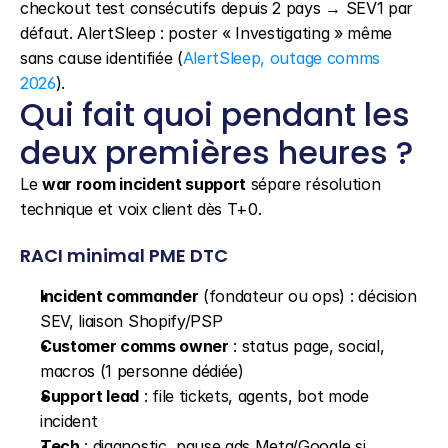
checkout test consécutifs depuis 2 pays → SEV1 par 
défaut. AlertSleep : poster « Investigating » même 
sans cause identifiée (
AlertSleep, outage comms 
2026
).
Qui fait quoi pendant les 
deux premières heures ?
Le 
war room incident support
 sépare résolution 
technique et voix client dès T+0.
RACI minimal PME DTC
Incident commander
 (fondateur ou ops) : décision 
SEV, liaison Shopify/PSP
Customer comms owner
 : status page, social, 
macros (1 personne dédiée)
Support lead
 : file tickets, agents, bot mode 
incident
Tech
 : diagnostic, pause ads Meta/Google si 