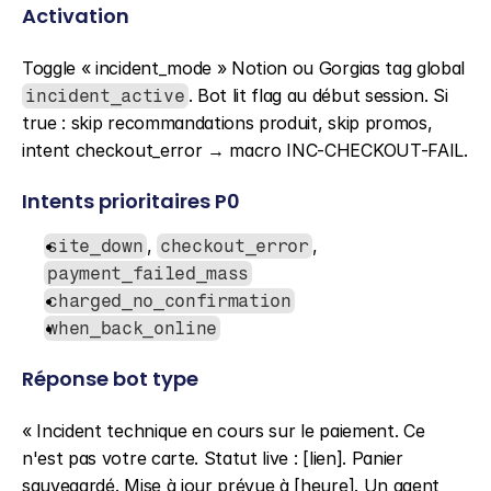
Activation
Toggle « incident_mode » Notion ou Gorgias tag global 
. Bot lit flag au début session. Si 
incident_active
true : skip recommandations produit, skip promos, 
intent checkout_error → macro INC-CHECKOUT-FAIL.
Intents prioritaires P0
, 
, 
site_down
checkout_error
payment_failed_mass
charged_no_confirmation
when_back_online
Réponse bot type
« Incident technique en cours sur le paiement. Ce 
n'est pas votre carte. Statut live : [lien]. Panier 
sauvegardé. Mise à jour prévue à [heure]. Un agent 