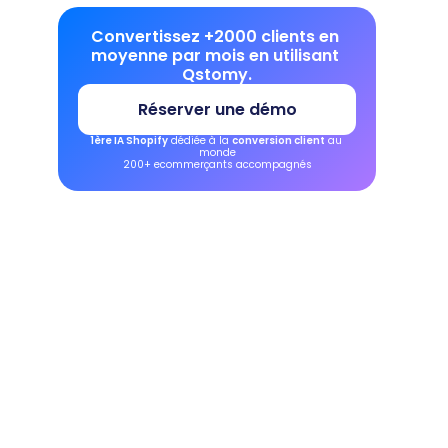
Convertissez +2000 clients en 
moyenne par mois en utilisant 
Qstomy.
Réserver une démo
1ère IA Shopify
 dédiée à la 
conversion client
 au 
monde
200+ ecommerçants accompagnés