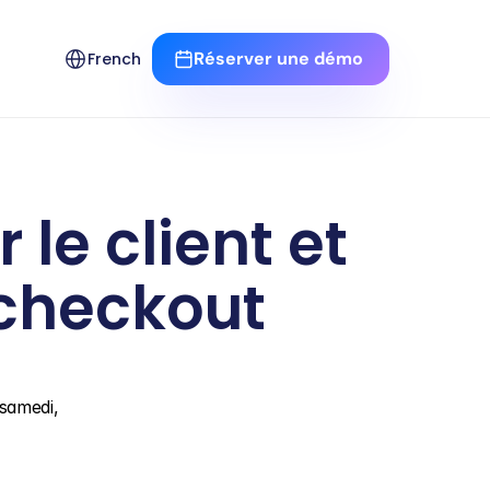
Select Language
Réserver une démo 
French
le client et 
e checkout
samedi, 