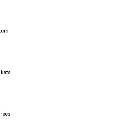
ard 
kets 
rées 