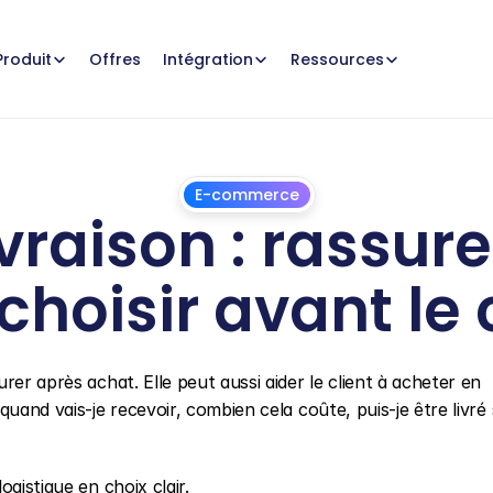
Offres
Produit
Intégration
Ressources
E-commerce
raison : rassurer 
 choisir avant l
8
juillet
2026
er après achat. Elle peut aussi aider le client à acheter en 
uand vais-je recevoir, combien cela coûte, puis-je être livré 
gistique en choix clair.