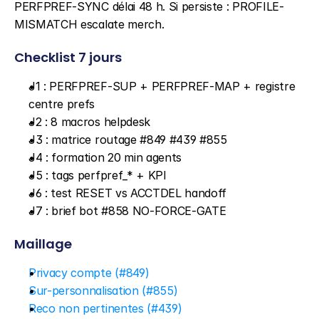
PERFPREF-SYNC délai 48 h. Si persiste : PROFILE-
MISMATCH escalate merch.
Checklist 7 jours
J1 : PERFPREF-SUP + PERFPREF-MAP + registre 
centre prefs
J2 : 8 macros helpdesk
J3 : matrice routage #849 #439 #855
J4 : formation 20 min agents
J5 : tags perfpref_* + KPI
J6 : test RESET vs ACCTDEL handoff
J7 : brief bot #858 NO-FORCE-GATE
Maillage
Privacy compte (#849)
Sur-personnalisation (#855)
Reco non pertinentes (#439)