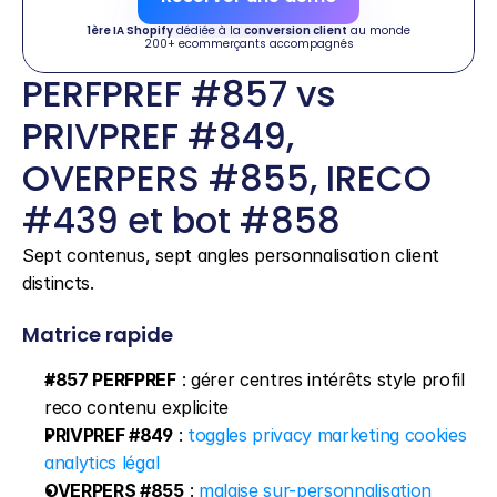
1ère IA Shopify
 dédiée à la 
conversion client
 au monde
200+ ecommerçants accompagnés
PERFPREF #857 vs 
PRIVPREF #849, 
OVERPERS #855, IRECO 
#439 et bot #858
Sept contenus, sept angles personnalisation client 
distincts.
Matrice rapide
#857 PERFPREF
 : gérer centres intérêts style profil 
reco contenu explicite
PRIVPREF #849
 : 
toggles privacy marketing cookies 
analytics légal
OVERPERS #855
 : 
malaise sur-personnalisation 