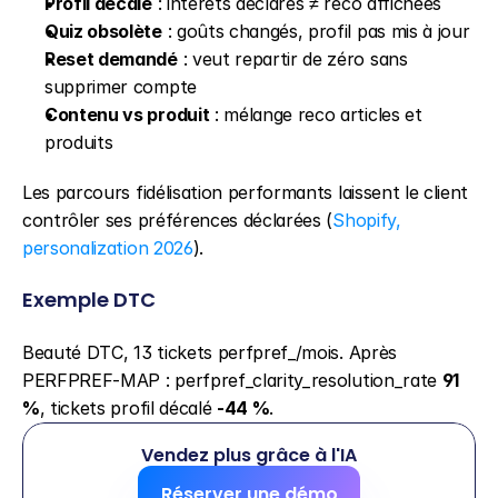
Profil décalé
 : intérêts déclarés ≠ reco affichées
Quiz obsolète
 : goûts changés, profil pas mis à jour
Reset demandé
 : veut repartir de zéro sans 
supprimer compte
Contenu vs produit
 : mélange reco articles et 
produits
Les parcours fidélisation performants laissent le client 
contrôler ses préférences déclarées (
Shopify, 
personalization 2026
).
Exemple DTC
Beauté DTC, 13 tickets perfpref_/mois. Après 
PERFPREF-MAP : perfpref_clarity_resolution_rate 
91 
%
, tickets profil décalé 
-44 %
.
Vendez plus grâce à l'IA
Réserver une démo