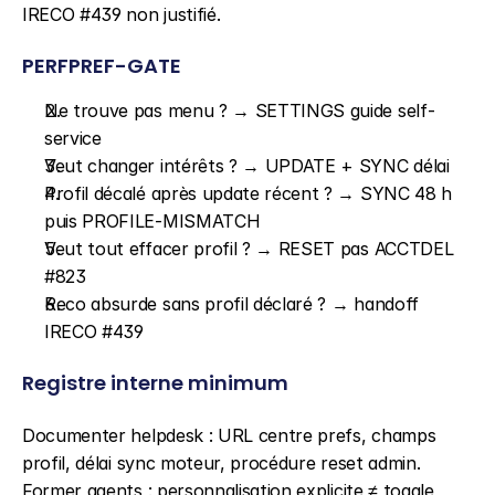
IRECO #439 non justifié.
PERFPREF-GATE
Ne trouve pas menu ? → SETTINGS guide self-
service
Veut changer intérêts ? → UPDATE + SYNC délai
Profil décalé après update récent ? → SYNC 48 h 
puis PROFILE-MISMATCH
Veut tout effacer profil ? → RESET pas ACCTDEL 
#823
Reco absurde sans profil déclaré ? → handoff 
IRECO #439
Registre interne minimum
Documenter helpdesk : URL centre prefs, champs 
profil, délai sync moteur, procédure reset admin. 
Former agents : personnalisation explicite ≠ toggle 