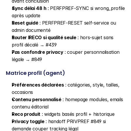
avant conclusion
Sync délai 48 h
 : PERFPREF-SYNC si wrong_profile 
après update
Reset guidé
 : PERFPREF-RESET self-service ou 
admin documenté
Router IRECO si qualité seule
 : hors-sujet sans 
profil décalé → #439
Pas confondre privacy
 : couper personnalisation 
légale → #849
Matrice profil (agent)
Préférences déclarées
 : catégories, style, tailles, 
occasions
Contenu personnalisé
 : homepage modules, emails 
contenu éditorial
Reco produit
 : widgets basés profil + historique
Privacy toggle
 : handoff PRIVPREF #849 si 
demande couper tracking légal