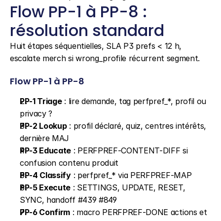
Flow PP-1 à PP-8 : 
résolution standard
Huit étapes séquentielles, SLA P3 prefs < 12 h, 
escalate merch si wrong_profile récurrent segment.
Flow PP-1 à PP-8
PP-1 Triage
 : lire demande, tag perfpref_*, profil ou 
privacy ?
PP-2 Lookup
 : profil déclaré, quiz, centres intérêts, 
dernière MAJ
PP-3 Educate
 : PERFPREF-CONTENT-DIFF si 
confusion contenu produit
PP-4 Classify
 : perfpref_* via PERFPREF-MAP
PP-5 Execute
 : SETTINGS, UPDATE, RESET, 
SYNC, handoff #439 #849
PP-6 Confirm
 : macro PERFPREF-DONE actions et 