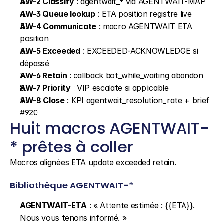
AW-2 Classify
 : agentwait_* via AGENTWAIT-MAP
AW-3 Queue lookup
 : ETA position registre live
AW-4 Communicate
 : macro AGENTWAIT ETA 
position
AW-5 Exceeded
 : EXCEEDED-ACKNOWLEDGE si 
dépassé
AW-6 Retain
 : callback bot_while_waiting abandon
AW-7 Priority
 : VIP escalate si applicable
AW-8 Close
 : KPI agentwait_resolution_rate + brief 
#920
Huit macros AGENTWAIT-
* prêtes à coller
Macros alignées ETA update exceeded retain.
Bibliothèque AGENTWAIT-*
AGENTWAIT-ETA
 : « Attente estimée : {{ETA}}. 
Nous vous tenons informé. »