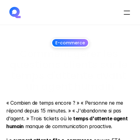
E-commerce
Comment gérer les 
questions clients sur le 
temps d'attente avant 
un agent humain
1
juillet
2026
« Combien de temps encore ? » « Personne ne me 
répond depuis 15 minutes. » « J'abandonne si pas 
d'agent. » Trois tickets où le 
temps d'attente agent 
humain
 manque de communication proactive.