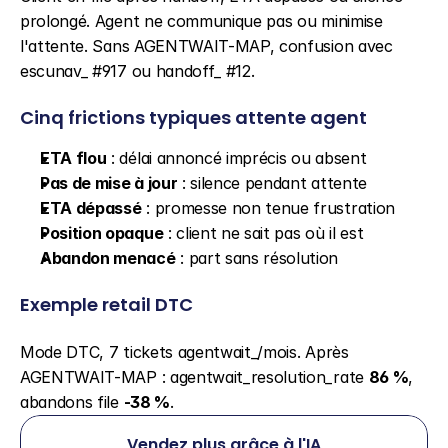
prolongé. Agent ne communique pas ou minimise 
l'attente. Sans AGENTWAIT-MAP, confusion avec 
escunav_ #917 ou handoff_ #12.
Cinq frictions typiques attente agent
ETA flou
 : délai annoncé imprécis ou absent
Pas de mise à jour
 : silence pendant attente
ETA dépassé
 : promesse non tenue frustration
Position opaque
 : client ne sait pas où il est
Abandon menacé
 : part sans résolution
Exemple retail DTC
Mode DTC, 7 tickets agentwait_/mois. Après 
AGENTWAIT-MAP : agentwait_resolution_rate 
86 %
, 
abandons file 
-38 %
.
Vendez plus grâce à l'IA