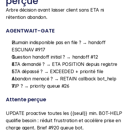
perçue
Arbre décision avant laisser client sans ETA ni 
rétention abandon.
AGENTWAIT-GATE
Humain indisponible pas en file ? → handoff 
ESCUNAV #917
Question handoff initial ? → handoff #12
ETA demandé ? → ETA POSITION depuis registre
ETA dépassé ? → EXCEEDED + priorité file
Abandon menacé ? → RETAIN callback bot_help
VIP ? → priority queue #26
Attente perçue
UPDATE proactive toutes les {{seuil}} min. BOT-HELP 
qualifie besoin : réduit frustration et accélère prise en 
charge agent. Brief #920 queue bot.