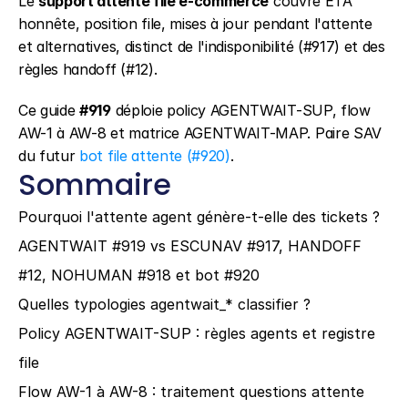
Le 
support attente file e-commerce
 couvre ETA 
honnête, position file, mises à jour pendant l'attente 
et alternatives, distinct de l'indisponibilité (#917) et des 
règles handoff (#12).
Ce guide 
#919
 déploie policy AGENTWAIT-SUP, flow 
AW-1 à AW-8 et matrice AGENTWAIT-MAP. Paire SAV 
du futur 
bot file attente (#920)
.
Sommaire
Pourquoi l'attente agent génère-t-elle des tickets ?
AGENTWAIT #919 vs ESCUNAV #917, HANDOFF 
#12, NOHUMAN #918 et bot #920
Quelles typologies agentwait_* classifier ?
Policy AGENTWAIT-SUP : règles agents et registre 
file
Flow AW-1 à AW-8 : traitement questions attente