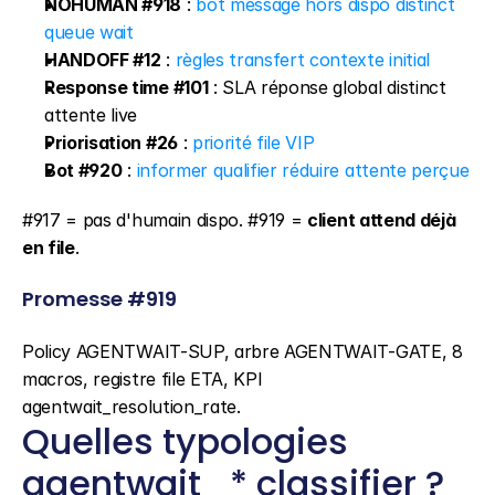
NOHUMAN #918
 : 
bot message hors dispo distinct 
queue wait
HANDOFF #12
 : 
règles transfert contexte initial
Response time #101
 : SLA réponse global distinct 
attente live
Priorisation #26
 : 
priorité file VIP
Bot #920
 : 
informer qualifier réduire attente perçue
#917 = pas d'humain dispo. #919 = 
client attend déjà 
en file
.
Promesse #919
Policy AGENTWAIT-SUP, arbre AGENTWAIT-GATE, 8 
macros, registre file ETA, KPI 
agentwait_resolution_rate.
Quelles typologies 
agentwait_* classifier ?