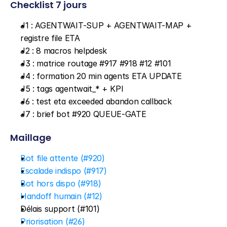
Checklist 7 jours
J1 : AGENTWAIT-SUP + AGENTWAIT-MAP + 
registre file ETA
J2 : 8 macros helpdesk
J3 : matrice routage #917 #918 #12 #101
J4 : formation 20 min agents ETA UPDATE
J5 : tags agentwait_* + KPI
J6 : test eta exceeded abandon callback
J7 : brief bot #920 QUEUE-GATE
Maillage
Bot file attente (#920)
Escalade indispo (#917)
Bot hors dispo (#918)
Handoff humain (#12)
Délais support (#101)
Priorisation (#26)