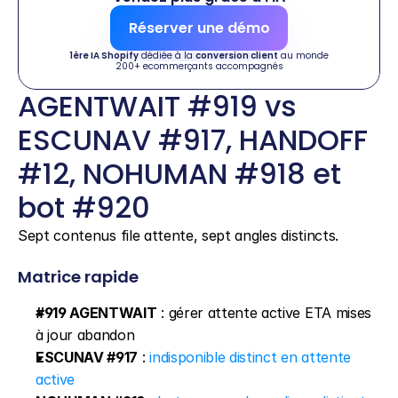
Réserver une démo
1ère IA Shopify
 dédiée à la 
conversion client
 au monde
200+ ecommerçants accompagnés
AGENTWAIT #919 vs 
ESCUNAV #917, HANDOFF 
#12, NOHUMAN #918 et 
bot #920
Sept contenus file attente, sept angles distincts.
Matrice rapide
#919 AGENTWAIT
 : gérer attente active ETA mises 
à jour abandon
ESCUNAV #917
 : 
indisponible distinct en attente 
active