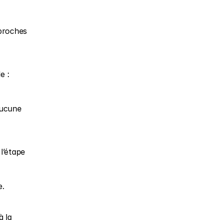
proches 
 : 
aucune 
’étape 
e.
 la 