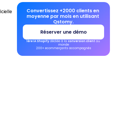
Convertissez +2000 clients en 
ielle 
moyenne par mois en utilisant 
Qstomy.
Réserver une démo
1ère IA Shopify
 dédiée à la 
conversion client
 au 
monde
200+ ecommerçants accompagnés