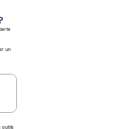
?
erte 
er un 
outils 