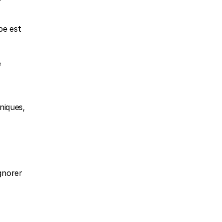
e est 
 
iques, 
gnorer 