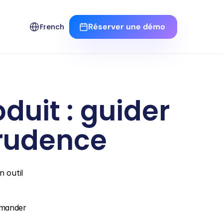
Select Language
Réserver une démo 
French
uit : guider 
prudence
 outil 
emander 