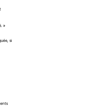
 
. »
uée, si 
ents 