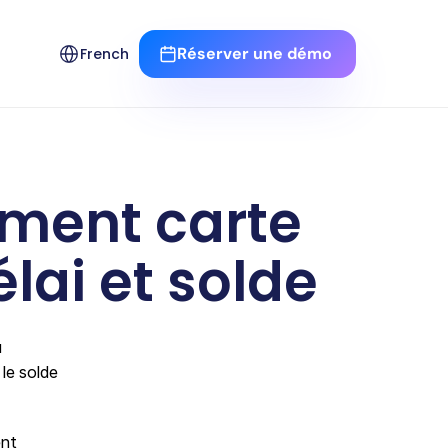
Select Language
Réserver une démo 
French
ment carte 
élai et solde
 
e solde 
nt 