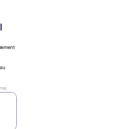
 
iement 
au 
rne.