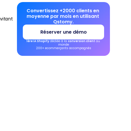
Convertissez +2000 clients en 
moyenne par mois en utilisant 
itant 
Qstomy.
Réserver une démo
1ère IA Shopify
 dédiée à la 
conversion client
 au 
monde
200+ ecommerçants accompagnés