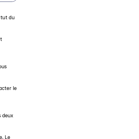
tut du 
 
us 
cter le 
 deux 
. Le 