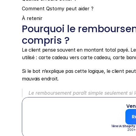
Comment Qstomy peut aider ?
À retenir
Pourquoi le remboursem
compris ?
Le client pense souvent en montant total payé. L
utilisé : carte cadeau vers carte cadeau, carte ban
Si le bot n’explique pas cette logique, le client p
mauvais endroit.
Le remboursement paraît simple seulement si le
Ven
R
1ère IA Shopify
200+