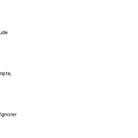
ude 
mpte, 
ignorer 