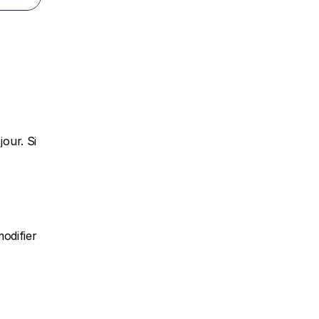
ur. Si 
odifier 