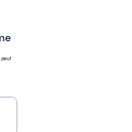
me 
 peut 