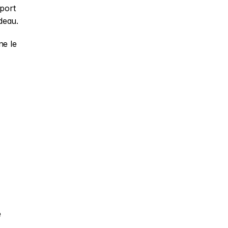
port 
deau.
e le 
 