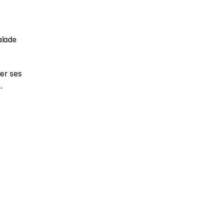
 
lade 
r ses 
.