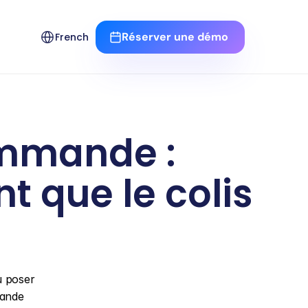
Select Language
Réserver une démo 
French
mmande : 
t que le colis 
 poser 
ande 