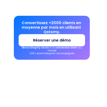
Convertissez +2000 clients en 
moyenne par mois en utilisant 
Qstomy.
Réserver une démo
1ère IA Shopify
 dédiée à la 
conversion client
 au 
monde
200+ ecommerçants accompagnés