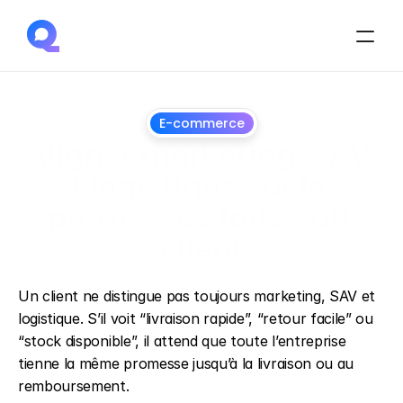
E-commerce
Aligner marketing, SAV 
et logistique sur les 
promesses faites au 
client
28
juin
2026
Un client ne distingue pas toujours marketing, SAV et 
logistique. S’il voit “livraison rapide”, “retour facile” ou 
“stock disponible”, il attend que toute l’entreprise 
tienne la même promesse jusqu’à la livraison ou au 
remboursement.