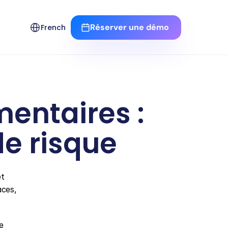
Select Language
Réserver une démo 
French
mentaires : 
e risque
t 
ces, 
 