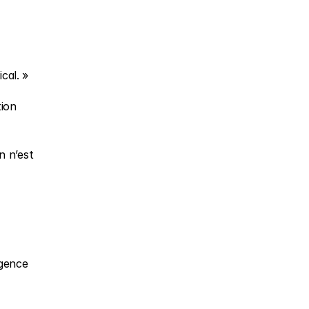
cal. »
ion 
 n’est 
gence 