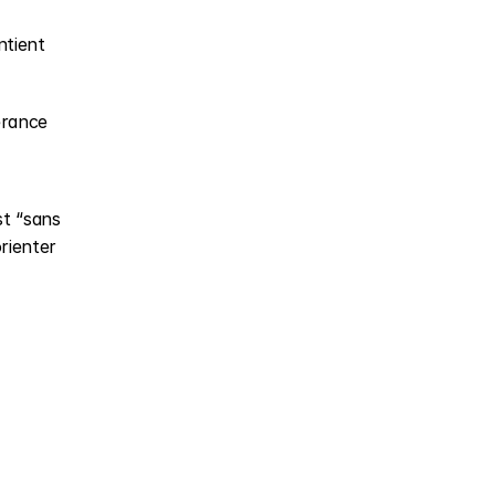
tient 
rance 
t “sans 
rienter 