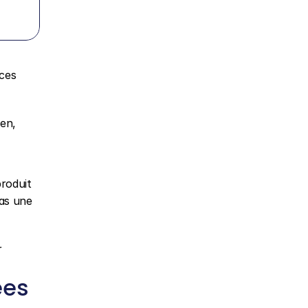
ces 
en, 
roduit 
as une 
 
es 