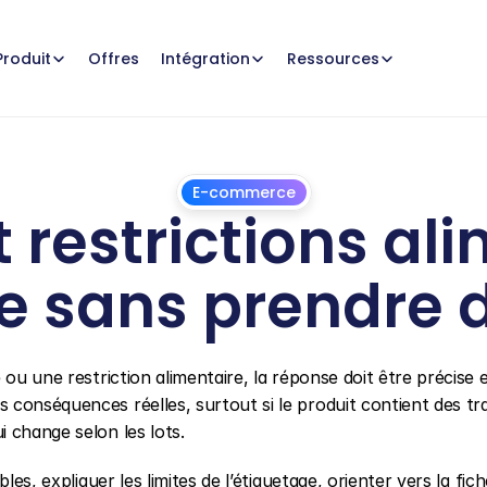
Offres
Produit
Intégration
Ressources
E-commerce
t restrictions ali
e sans prendre d
29
juin
2026
ou une restriction alimentaire, la réponse doit être précise e
conséquences réelles, surtout si le produit contient des tra
 change selon les lots.
es, expliquer les limites de l’étiquetage, orienter vers la fiche