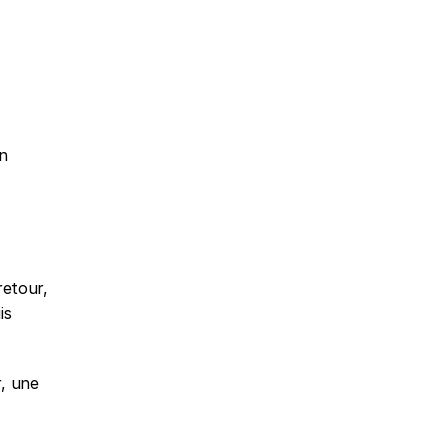
 
n 
etour, 
s 
, une 