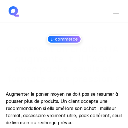
E-commerce
Comment un chatbot IA 
augmente-t-il l’AOV 
avec packs, seuils et 
formats sans pression ?
30
juin
2026
Augmenter le panier moyen ne doit pas se résumer à 
pousser plus de produits. Un client accepte une 
recommandation si elle améliore son achat : meilleur 
format, accessoire vraiment utile, pack cohérent, seuil 
de livraison ou recharge prévue.