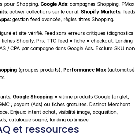
its pour Shopping. 
Google Ads
: campagnes Shopping, PMax 
its
: activer collections sur le canal. 
Shopify Markets
: feeds 
Apps
: gestion feed avancée, règles titres Shopping.
uré et site vérifié. Feed sans erreurs critiques (diagnostics 
fiches Shopify. Prix TTC feed = fiche = checkout. Landing 
OAS / CPA par campagne dans Google Ads. Exclure SKU non 
hopping
 (groupes produits), 
Performance Max
 (automatisé 
ts.
ants. 
Google Shopping
 = vitrine produits Google (onglet, 
MC ; payant (Ads) ou fiches gratuites. Distinct Merchant 
. Enjeux: intent achat, visibilité image, acquisition, 
s, catalogue soigné, landing optimisée.
AQ et ressources