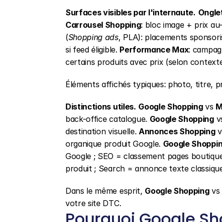
Surfaces visibles par l'internaute.
Ongle
Carrousel Shopping
: bloc image + prix au
(
Shopping ads
, PLA): placements sponsori
si feed éligible. 
Performance Max
: campagn
certains produits avec prix (selon contexte
Éléments affichés typiques: photo, titre,
Distinctions utiles.
Google Shopping
 vs 
M
back-office catalogue. 
Google Shopping
 v
destination visuelle. 
Annonces Shopping
 v
organique produit Google. 
Google Shoppi
Google ; SEO = classement pages boutique
produit ; Search = annonce texte classique
Dans le même esprit, 
Google Shopping
 vs
votre site DTC.
Pourquoi Google Sh