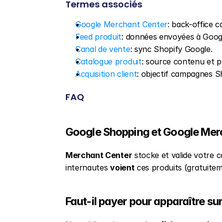
Termes associés
Google Merchant Center
: back-office c
Feed produit
: données envoyées à Goog
Canal de vente
: sync Shopify Google.
Catalogue produit
: source contenu et pr
Acquisition client
: objectif campagnes S
FAQ
Google Shopping et Google Merc
Merchant Center
 stocke et valide votre c
internautes 
voient
 ces produits (gratuite
Faut-il payer pour apparaître s