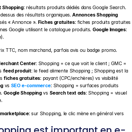
t Shopping
: résultats produits dédiés dans Google Search. 
-dessus des résultats organiques. 
Annonces Shopping
sés « Annonce ». 
Fiches gratuites
: fiches produits gratuites 
es Google utilisant le catalogue produits. 
Google Images
: 
).
 prix TTC, nom marchand, parfois avis ou badge promo.
erchant Center
: Shopping = ce que voit le client ; GMC = 
s 
feed produit
: le feed alimente Shopping ; Shopping est la 
s 
fiches gratuites
: payant (CPC/enchères) vs visibilité 
ng
 vs 
SEO e-commerce
: Shopping = surfaces produits 
. 
Google Shopping
 vs 
Search text ads
: Shopping = visuel 
.
 
marketplace
: sur Shopping, le clic mène en général vers 
opping est important en e-