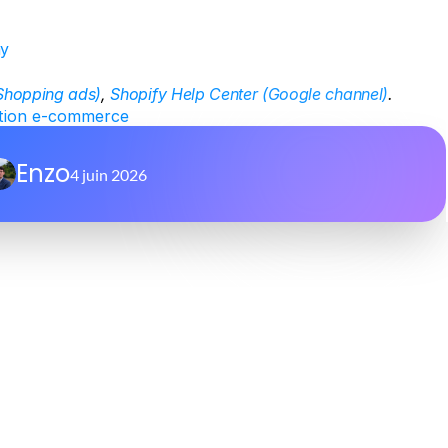
my
Shopping ads)
, 
Shopify Help Center (Google channel)
.
ition e-commerce
Enzo
4 juin 2026