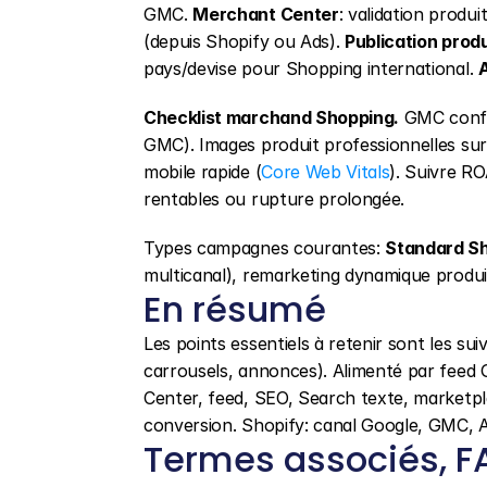
GMC. 
Merchant Center
: validation produ
(depuis Shopify ou Ads). 
Publication produ
pays/devise pour Shopping international. 
Checklist marchand Shopping.
 GMC config
GMC). Images produit professionnelles sur 
mobile rapide (
Core Web Vitals
). Suivre R
rentables ou rupture prolongée.
Types campagnes courantes: 
Standard S
multicanal), remarketing dynamique produi
En résumé
Les points essentiels à retenir sont les suiv
carrousels, annonces). Alimenté par feed G
Center, feed, SEO, Search texte, marketplace
conversion. Shopify: canal Google, GMC, Ad
Termes associés, F