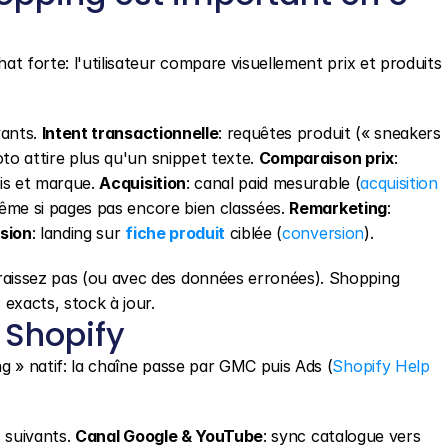
t forte: l'utilisateur compare visuellement prix et produits 
ants. 
Intent transactionnelle
: requêtes produit (« sneakers 
oto attire plus qu'un snippet texte. 
Comparaison prix
: 
is et marque. 
Acquisition
: canal paid mesurable (
acquisition 
même si pages pas encore bien classées. 
Remarketing
: 
sion
: landing sur 
fiche produit
 ciblée (
conversion
).
issez pas (ou avec des données erronées). Shopping 
exacts, stock à jour.
 Shopify
g » natif: la chaîne passe par GMC puis Ads (
Shopify Help 
 suivants. 
Canal Google & YouTube
: sync catalogue vers 