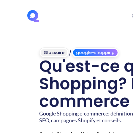
/
Glossaire
google-shopping
Qu'est-ce q
Shopping? D
commerce
Google Shopping e-commerce: définition 
SEO, campagnes Shopify et conseils.
Mis
à
jour
le
4
juin
2026