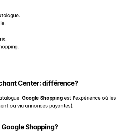
atalogue.
le.
ix.
hopping.
hant Center: différence?
atalogue. 
Google Shopping
 est l'expérience où les 
ment ou via annonces payantes).
ur Google Shopping?