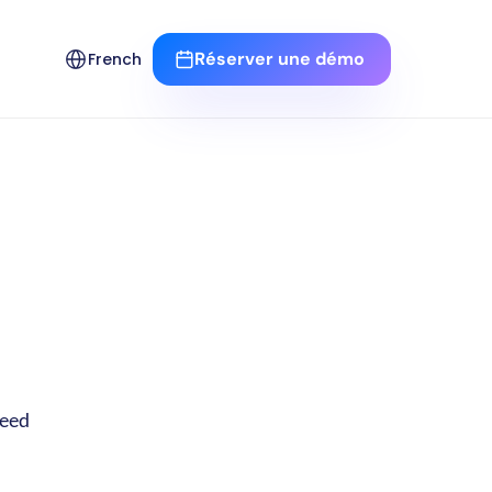
Select Language
Réserver une démo 
French
eed 