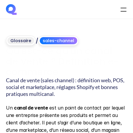
/
Glossaire
sales-channel
Qu'est-ce qu'un canal 
de vente ? Définition e-
commerce
Canal de vente (sales channel) : définition web, POS, 
social et marketplace, réglages Shopify et bonnes 
pratiques multicanal.
Mis
à
jour
le
4
juin
2026
Un 
canal de vente
 est un point de contact par lequel 
une entreprise présente ses produits et permet au 
client d’acheter. Il peut s’agir d’une boutique en ligne, 
d’une marketplace, d’un réseau social, d’un magasin 