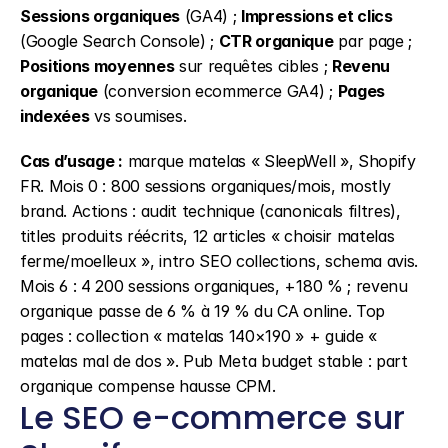
Sessions organiques
 (GA4) ; 
Impressions et clics
(Google Search Console) ; 
CTR organique
 par page ; 
Positions moyennes
 sur requêtes cibles ; 
Revenu 
organique
 (conversion ecommerce GA4) ; 
Pages 
indexées
 vs soumises.
Cas d’usage :
 marque matelas « SleepWell », Shopify 
FR. Mois 0 : 800 sessions organiques/mois, mostly 
brand. Actions : audit technique (canonicals filtres), 
titles produits réécrits, 12 articles « choisir matelas 
ferme/moelleux », intro SEO collections, schema avis. 
Mois 6 : 4 200 sessions organiques, +180 % ; revenu 
organique passe de 6 % à 19 % du CA online. Top 
pages : collection « matelas 140×190 » + guide « 
matelas mal de dos ». Pub Meta budget stable : part 
organique compense hausse CPM.
Le SEO e-commerce sur 