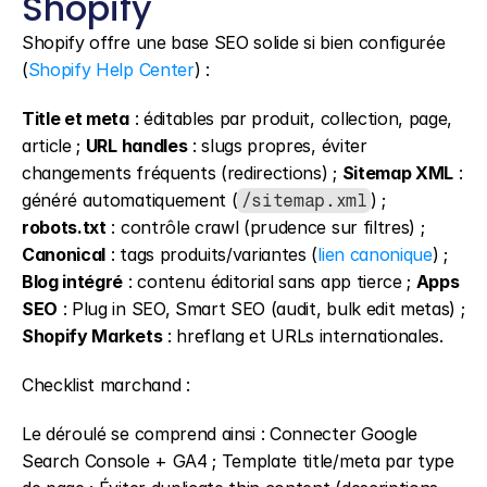
Shopify
Shopify offre une base SEO solide si bien configurée 
(
Shopify Help Center
) :
Title et meta
 : éditables par produit, collection, page, 
article ; 
URL handles
 : slugs propres, éviter 
changements fréquents (redirections) ; 
Sitemap XML
 : 
généré automatiquement (
) ; 
/sitemap.xml
robots.txt
 : contrôle crawl (prudence sur filtres) ; 
Canonical
 : tags produits/variantes (
lien canonique
) ; 
Blog intégré
 : contenu éditorial sans app tierce ; 
Apps 
SEO
 : Plug in SEO, Smart SEO (audit, bulk edit metas) ; 
Shopify Markets
 : hreflang et URLs internationales.
Checklist marchand :
Le déroulé se comprend ainsi : Connecter Google 
Search Console + GA4 ; Template title/meta par type 