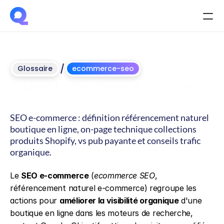
/
Glossaire
ecommerce-seo
Qu'est-ce que le SEO e-
commerce ? Définition
SEO e-commerce : définition référencement naturel 
boutique en ligne, on-page technique collections 
produits Shopify, vs pub payante et conseils trafic 
organique.
Mis
à
jour
le
4
juin
2026
Le 
SEO e-commerce
 (
ecommerce SEO
, 
référencement naturel e-commerce) regroupe les 
actions pour 
améliorer la visibilité organique
 d'une 
boutique en ligne dans les moteurs de recherche, 