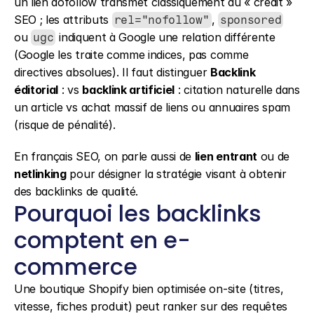
un lien dofollow transmet classiquement du « crédit » 
SEO ; les attributs 
, 
rel="nofollow"
sponsored
ou 
 indiquent à Google une relation différente 
ugc
(Google les traite comme indices, pas comme 
directives absolues). Il faut distinguer 
Backlink 
éditorial
 : vs 
backlink artificiel
 : citation naturelle dans 
un article vs achat massif de liens ou annuaires spam 
(risque de pénalité).
En français SEO, on parle aussi de 
lien entrant
 ou de 
netlinking
 pour désigner la stratégie visant à obtenir 
des backlinks de qualité.
Pourquoi les backlinks 
comptent en e-
commerce
Une boutique Shopify bien optimisée on-site (titres, 
vitesse, fiches produit) peut ranker sur des requêtes 