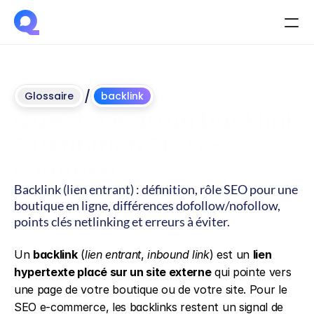
/
Glossaire
backlink
Qu'est-ce qu'un backlink 
? Définition SEO e-
commerce
Backlink (lien entrant) : définition, rôle SEO pour une 
boutique en ligne, différences dofollow/nofollow, 
points clés netlinking et erreurs à éviter.
Mis
à
jour
le
4
juin
2026
Un 
backlink
 (
lien entrant
, 
inbound link
) est un 
lien 
hypertexte placé sur un site externe
 qui pointe vers 
une page de votre boutique ou de votre site. Pour le 
SEO e-commerce, les backlinks restent un signal de 