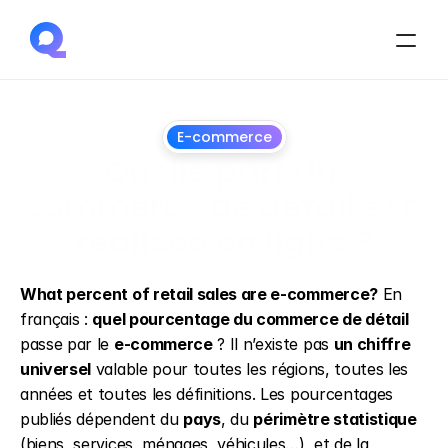
E-commerce
Quelle part du 
commerce de détail est 
réalisée en ligne ?
22
mai
2026
What percent of retail sales are e-commerce?
 En 
français : 
quel pourcentage du commerce de détail
passe par le 
e-commerce
 ? Il n’existe pas 
un chiffre 
universel
 valable pour toutes les régions, toutes les 
années et toutes les définitions. Les pourcentages 
publiés dépendent du 
pays
, du 
périmètre statistique
(biens, services, ménages, véhicules…), et de la 