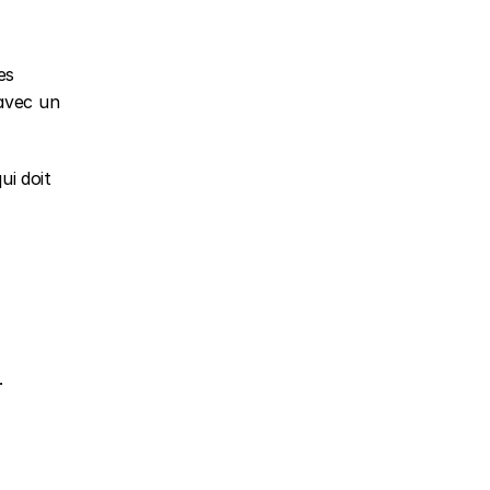
s 
avec un 
i doit 
.