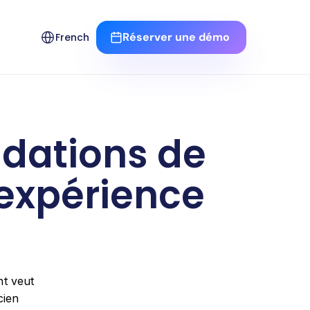
Select Language
Réserver une démo 
French
ations de 
 expérience 
nt veut 
ien 