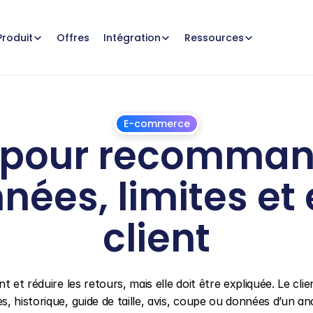
Offres
Produit
Intégration
Ressources
E-commerce
 pour recommand
nnées, limites et
client
28
juin
2026
 et réduire les retours, mais elle doit être expliquée. Le clie
 historique, guide de taille, avis, coupe ou données d’un anc