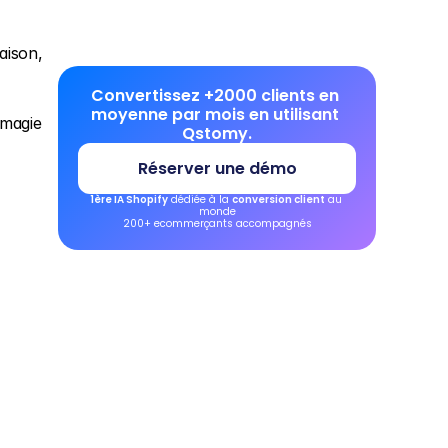
ison, 
Convertissez +2000 clients en 
moyenne par mois en utilisant 
magie 
Qstomy.
Réserver une démo
1ère IA Shopify
 dédiée à la 
conversion client
 au 
monde
200+ ecommerçants accompagnés