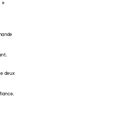
 »
mande 
ant.
e deux 
fiance.