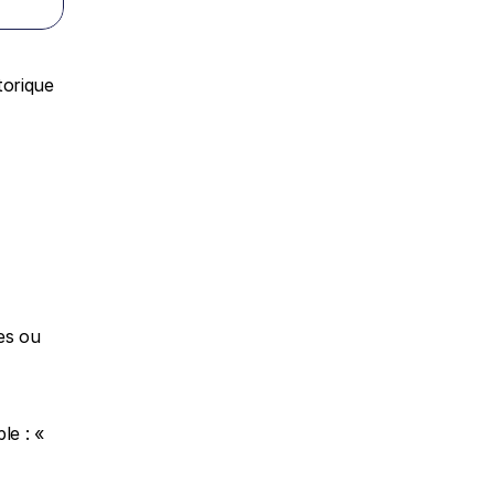
torique 
es ou 
e : « 