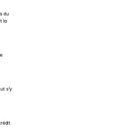
s du 
 la 
e 
t s’y 
rédit 