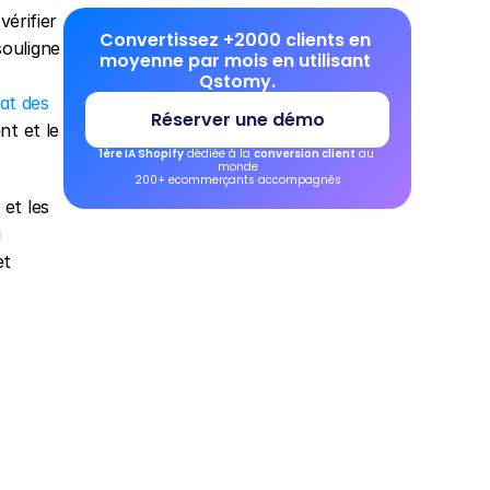
érifier 
Convertissez +2000 clients en 
ouligne 
moyenne par mois en utilisant 
Qstomy.
t des 
Réserver une démo
t et le 
1ère IA Shopify
 dédiée à la 
conversion client
 au 
monde
200+ ecommerçants accompagnés
et les 
 
t 