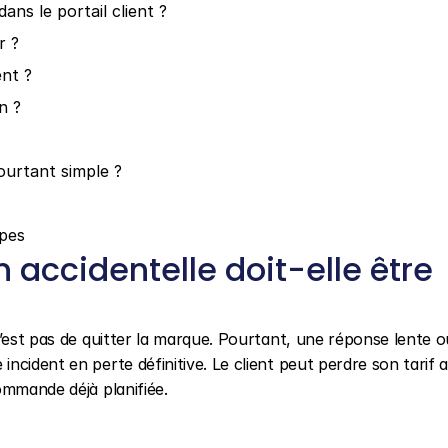
ns le portail client ?
r ?
nt ?
n ?
ourtant simple ?
apes
accidentelle doit-elle être 
n’est pas de quitter la marque. Pourtant, une réponse lente o
cident en perte définitive. Le client peut perdre son tarif 
ommande déjà planifiée.