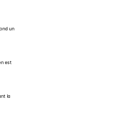
ond un 
n est 
t la 