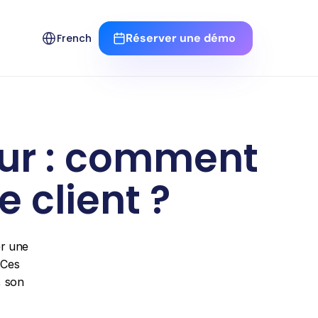
Select Language
Réserver une démo 
French
ur : comment 
e client ?
r une 
Ces 
 son 