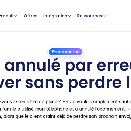
Offres
Produit
Intégration
Ressources
E-commerce
annulé par erre
ver sans perdre l
9
août
2026
ous le remettre en place ? » « Je voulais simplement saute
ma famille a utilisé mon téléphone et a annulé l’abonnement. » 
 alors que le client craint déjà de perdre son prochain envoi,