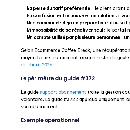
La perte du tarif préférentiel :
 le client craint
La confusion entre pause et annulation :
 il vo
Une commande déjà en préparation :
 il ne sai
L’impossibilité de se réactiver seul :
 le portail
Un compte utilisé par plusieurs personnes :
 un
Selon Ecommerce Coffee Break, une récupération r
moyen terme, notamment lorsque le client signale
du churn 2026
).
Le périmètre du guide #372
Le guide 
support abonnement
 traite la gestion c
volontaire. Le guide #372 s’applique uniquement lor
son abonnement.
Exemple opérationnel