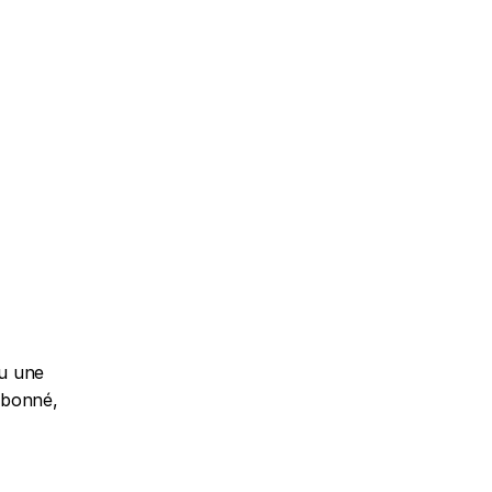
u une 
abonné, 