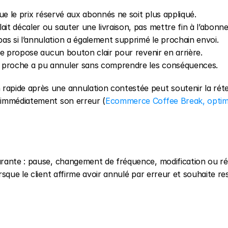
 que le prix réservé aux abonnés ne soit plus appliqué.
ulait décaler ou sauter une livraison, pas mettre fin à l’abon
t pas si l’annulation a également supprimé le prochain envoi.
 ne propose aucun bouton clair pour revenir en arrière.
 proche a pu annuler sans comprendre les conséquences.
apide après une annulation contestée peut soutenir la réten
 immédiatement son erreur (
Ecommerce Coffee Break, optimi
ourante : pause, changement de fréquence, modification ou rési
sque le client affirme avoir annulé par erreur et souhaite res