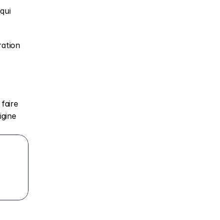
ui 
ation 
aire 
gine 