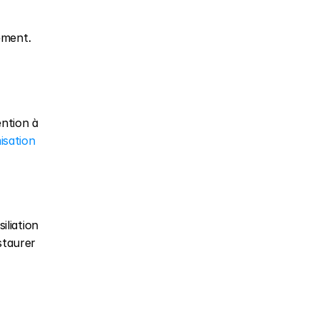
nement.
tion à 
sation 
liation 
taurer 