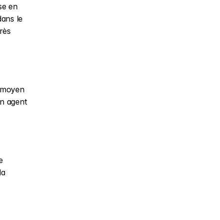
e en 
ans le 
rès 
 moyen 
n agent 
 
a 