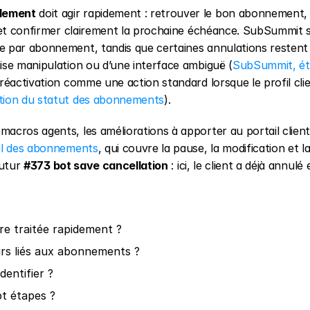
llement
 doit agir rapidement : retrouver le bon abonnement, v
 et confirmer clairement la prochaine échéance. SubSummit s
e par abonnement, tandis que certaines annulations restent 
ise manipulation ou d’une interface ambiguë (
SubSummit, éta
a réactivation comme une action standard lorsque le profil clien
tion du statut des abonnements
).
acros agents, les améliorations à apporter au portail client 
al des abonnements
, qui couvre la pause, la modification et la
utur 
#373 bot save cancellation
 : ici, le client a déjà annulé e
re traitée rapidement ?
rs liés aux abonnements ?
dentifier ?
t étapes ?