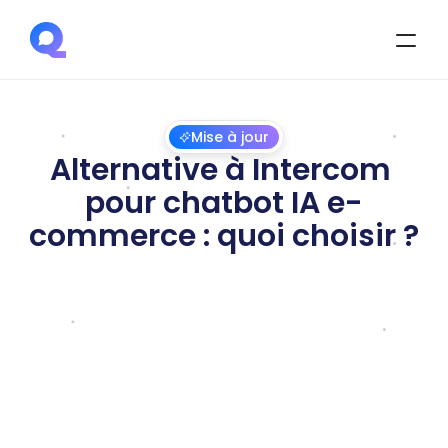
Mise à jour
Alternative à Intercom 
pour chatbot IA e-
commerce : quoi choisir ?
Vous cherchez une 
alternative à Intercom
 pour votre 
boutique Shopify ? Intercom s'est imposé comme 
une plateforme de service client de référence : inbox 
partagée, Messenger, workflows et 
Fin AI Agent
, un 
agent IA facturé à l'usage. C'est une solution mature 
pour les organisations SaaS, marketplaces et équipes 
support structurées.