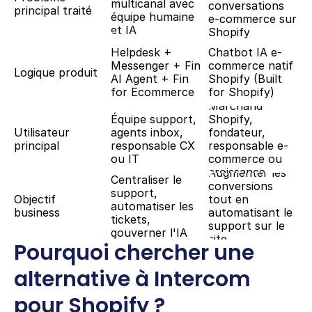
multicanal avec 
conversations 
principal traité
équipe humaine 
e-commerce sur 
et IA
Shopify
Helpdesk + 
Chatbot IA e-
Messenger + Fin 
commerce natif 
Logique produit
AI Agent + Fin 
Shopify (Built 
for Ecommerce
for Shopify)
Marchand 
Équipe support, 
Shopify, 
Utilisateur 
agents inbox, 
fondateur, 
principal
responsable CX 
responsable e-
ou IT
commerce ou 
croissance
Augmenter les 
Centraliser le 
conversions 
support, 
Objectif 
tout en 
automatiser les 
business
automatisant le 
tickets, 
support sur le 
gouverner l'IA
site
Pourquoi chercher une 
alternative à Intercom 
pour Shopify ?