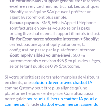
Orientation SaaS / support généraliste
 : Intercom 
excelle en service client multicanal. Les boutiques 
Shopify sans équipe SAV peuvent préférer un 
agent IA storefront plus simple.
Canaux payants
 : SMS, WhatsApp et téléphone 
sont facturés en pay-as-you-go selon la page 
pricing (live chat et email support illimités inclus).
Fin for Ecommerce nécessite Intercom + Shopify
 : 
ce n'est pas une app Shopify autonome ; la 
configuration passe par la plateforme Intercom.
Coût imprévisible à volume élevé
 : 500 Fin 
outcomes/mois = environ 495 $ en plus des sièges, 
selon le tarif public de 0,99 $/outcome.
Si votre priorité est de transformer plus de visiteurs 
en clients, une 
solution de vente avec chatbot IA
comme Qstomy peut être plus alignée qu'une 
plateforme helpdesk enterprise. Consultez aussi 
notre guide 
pourquoi utiliser un chatbot IA pour l'e-
commerce
, l'article 
chatbot e-commerce : gagner du 