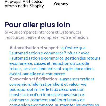
Pop-ups IA et codes 
Qstomy
promo natifs Shopify
Pour aller plus loin
Si vous comparez Intercom et Qstomy, ces 
ressources peuvent compléter votre réflexion.
Automatisation et support
 : 
qu'est-ce que 
l'automatisation e-commerce ?
, 
réussir avec 
l'automatisation e-commerce
, 
gestion des retours 
e-commerce
, 
causes et réduction du taux de 
retour
, 
service client entrant
, 
expérience client 
exceptionnelle en e-commerce
.
Conversion et fidélisation
 : 
augmenter trafic et 
conversion
, 
fidélisation client et valeur vie
, 
pourquoi optimiser le taux de conversion
, 
construction d'un tunnel de conversion e-
commerce
, 
comment améliorer le taux de 
conversion e-commerce
, 
augmenter les ventes en 