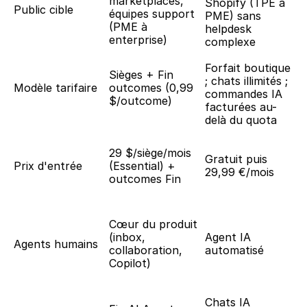
marketplaces, 
Shopify (TPE à 
Public cible
équipes support 
PME) sans 
(PME à 
helpdesk 
enterprise)
complexe
Forfait boutique 
Sièges + Fin 
; chats illimités ; 
Modèle tarifaire
outcomes (0,99 
commandes IA 
$/outcome)
facturées au-
delà du quota
29 $/siège/mois 
Gratuit puis 
Prix d'entrée
(Essential) + 
29,99 €/mois
outcomes Fin
Cœur du produit 
(inbox, 
Agent IA 
Agents humains
collaboration, 
automatisé
Copilot)
Chats IA 