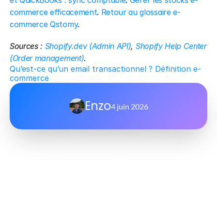
et QuickBooks : sync comptable
. 
Gérer les stocks e-
commerce efficacement
. 
Retour au glossaire e-
commerce Qstomy
.
Sources : 
Shopify.dev (Admin API)
, 
Shopify Help Center 
(Order management)
.
Qu’est-ce qu’un email transactionnel ? Définition e-
commerce
Enzo
4 juin 2026