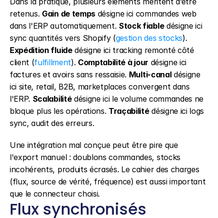
Dans la pratique, plusieurs éléments méritent d’être 
retenus. 
Gain de temps
 désigne ici commandes web 
dans l'ERP automatiquement. 
Stock fiable
 désigne ici 
sync quantités vers Shopify (
gestion des stocks
). 
Expédition fluide
 désigne ici tracking remonté côté 
client (
fulfillment
). 
Comptabilité à jour
 désigne ici 
factures et avoirs sans ressaisie. 
Multi-canal
 désigne 
ici site, retail, B2B, marketplaces convergent dans 
l'ERP. 
Scalabilité
 désigne ici le volume commandes ne 
bloque plus les opérations. 
Traçabilité
 désigne ici logs 
sync, audit des erreurs.
Une intégration mal conçue peut être pire que 
l'export manuel : doublons commandes, stocks 
incohérents, produits écrasés. Le cahier des charges 
(flux, source de vérité, fréquence) est aussi important 
que le connecteur choisi.
Flux synchronisés