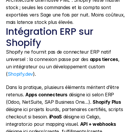
Architecture alternative PME : Shopify reste master 
stock ; seules les commandes et la compta sont 
exportées vers Sage une fois par nuit. Moins coûteux, 
mais latence stock plus élevée.
Intégration ERP sur 
Shopify
Shopify ne fournit pas de connecteur ERP natif 
universel : la connexion passe par des 
apps tierces
, 
un intégrateur ou un développement custom 
(
Shopify.dev
).
Dans la pratique, plusieurs éléments méritent d’être 
retenus. 
Apps connecteurs
 désigne ici selon ERP 
(Odoo, NetSuite, SAP Business One…). 
Shopify Plus
désigne ici projets lourds, partenaires certifiés, scripts 
checkout si besoin. 
iPaaS
 désigne ici Celigo, 
integrator.io pour mapping visuel. 
API + webhooks
désigne ici orders/create, fulfillments/create, 