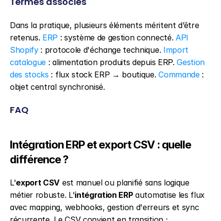
Termes associés
Dans la pratique, plusieurs éléments méritent d’être 
retenus. 
ERP
 : système de gestion connecté. 
API 
Shopify
 : protocole d'échange technique. 
Import 
catalogue
 : alimentation produits depuis ERP. 
Gestion 
des stocks
 : flux stock ERP → boutique. 
Commande
 : 
objet central synchronisé.
FAQ
Intégration ERP et export CSV : quelle 
différence ?
L'
export CSV
 est manuel ou planifié sans logique 
métier robuste. L'
intégration ERP
 automatise les flux 
avec mapping, webhooks, gestion d'erreurs et sync 
récurrente. Le CSV convient en transition ; 