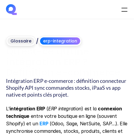
/
Glossaire
erp-integration
Qu'est-ce qu'une 
intégration ERP ? 
Définition e-commerce
Intégration ERP e-commerce : définition connecteur 
Shopify API sync commandes stocks, iPaaS vs app 
native et points clés projet.
Mis
à
jour
le
4
juin
2026
L'
intégration ERP
 (
ERP integration
) est la 
connexion 
technique
 entre votre boutique en ligne (souvent 
Shopify) et un 
ERP
 (Odoo, Sage, NetSuite, SAP…). Elle 
synchronise commandes, stocks, produits, clients et 