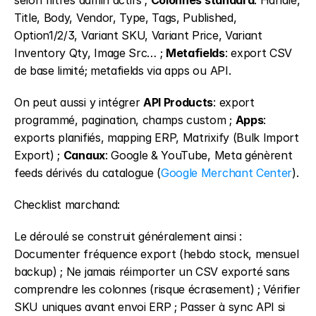
selon filtres admin actifs ; 
Colonnes standard
: Handle, 
Title, Body, Vendor, Type, Tags, Published, 
Option1/2/3, Variant SKU, Variant Price, Variant 
Inventory Qty, Image Src… ; 
Metafields
: export CSV 
de base limité; metafields via apps ou API.
On peut aussi y intégrer 
API Products
: export 
programmé, pagination, champs custom ; 
Apps
: 
exports planifiés, mapping ERP, Matrixify (Bulk Import 
Export) ; 
Canaux
: Google & YouTube, Meta génèrent 
feeds dérivés du catalogue (
Google Merchant Center
).
Checklist marchand:
Le déroulé se construit généralement ainsi : 
Documenter fréquence export (hebdo stock, mensuel 
backup) ; Ne jamais réimporter un CSV exporté sans 
comprendre les colonnes (risque écrasement) ; Vérifier 
SKU uniques avant envoi ERP ; Passer à sync API si 