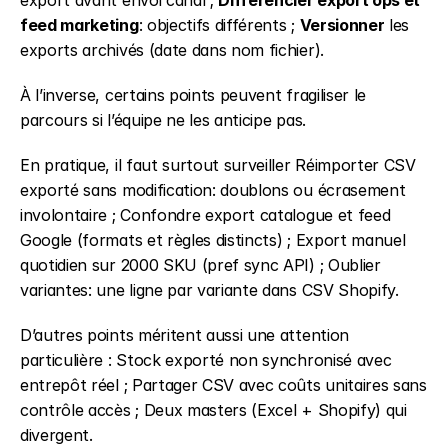
export avant envoi canal ; 
Différencier export ops et 
feed marketing
: objectifs différents ; 
Versionner
 les 
exports archivés (date dans nom fichier).
À l’inverse, certains points peuvent fragiliser le 
parcours si l’équipe ne les anticipe pas.
En pratique, il faut surtout surveiller Réimporter CSV 
exporté sans modification: doublons ou écrasement 
involontaire ; Confondre export catalogue et feed 
Google (formats et règles distincts) ; Export manuel 
quotidien sur 2000 SKU (pref sync API) ; Oublier 
variantes: une ligne par variante dans CSV Shopify.
D’autres points méritent aussi une attention 
particulière : Stock exporté non synchronisé avec 
entrepôt réel ; Partager CSV avec coûts unitaires sans 
contrôle accès ; Deux masters (Excel + Shopify) qui 
divergent.