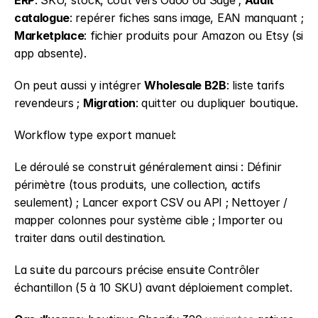
ERP
: SKU, stock, coût vers Odoo ou Sage ; 
Audit 
catalogue
: repérer fiches sans image, EAN manquant ; 
Marketplace
: fichier produits pour Amazon ou Etsy (si 
app absente).
On peut aussi y intégrer 
Wholesale B2B
: liste tarifs 
revendeurs ; 
Migration
: quitter ou dupliquer boutique.
Workflow type export manuel:
Le déroulé se construit généralement ainsi : Définir 
périmètre (tous produits, une collection, actifs 
seulement) ; Lancer export CSV ou API ; Nettoyer / 
mapper colonnes pour système cible ; Importer ou 
traiter dans outil destination.
La suite du parcours précise ensuite Contrôler 
échantillon (5 à 10 SKU) avant déploiement complet.