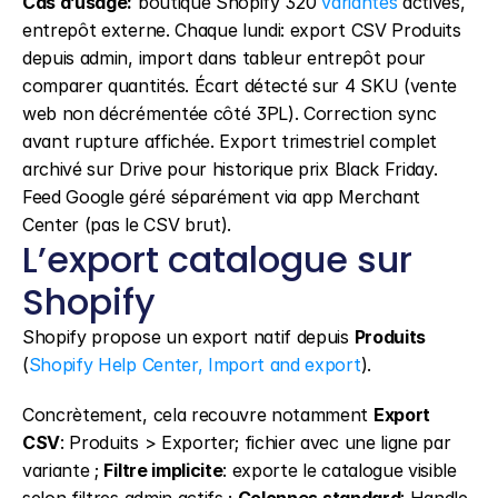
Cas d’usage:
 boutique Shopify 320 
variantes
 actives, 
entrepôt externe. Chaque lundi: export CSV Produits 
depuis admin, import dans tableur entrepôt pour 
comparer quantités. Écart détecté sur 4 SKU (vente 
web non décrémentée côté 3PL). Correction sync 
avant rupture affichée. Export trimestriel complet 
archivé sur Drive pour historique prix Black Friday. 
Feed Google géré séparément via app Merchant 
Center (pas le CSV brut).
L’export catalogue sur 
Shopify
Shopify propose un export natif depuis 
Produits
(
Shopify Help Center, Import and export
).
Concrètement, cela recouvre notamment 
Export 
CSV
: Produits > Exporter; fichier avec une ligne par 
variante ; 
Filtre implicite
: exporte le catalogue visible 