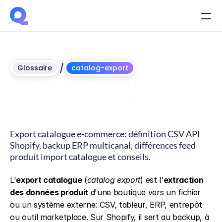
/
Glossaire
catalog-export
Qu'est-ce qu'un export 
catalogue? Définition e-
commerce
Export catalogue e-commerce: définition CSV API 
Shopify, backup ERP multicanal, différences feed 
produit import catalogue et conseils.
Mis
à
jour
le
4
juin
2026
L'
export catalogue
 (
catalog export
) est l'
extraction 
des données produit
 d'une boutique vers un fichier 
ou un système externe: CSV, tableur, ERP, entrepôt 
ou outil marketplace. Sur Shopify, il sert au backup, à 