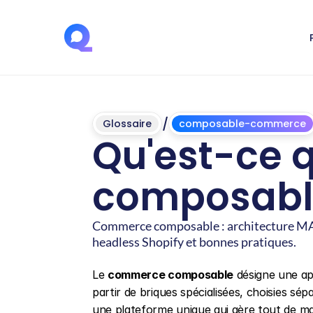
/
Glossaire
composable-commerce
Qu'est-ce 
composable
Commerce composable : architecture MACH
headless Shopify et bonnes pratiques.
Mis
à
jour
le
4
juin
2026
Le 
commerce composable
 désigne une a
partir de briques spécialisées, choisies sépa
une plateforme unique qui gère tout de ma