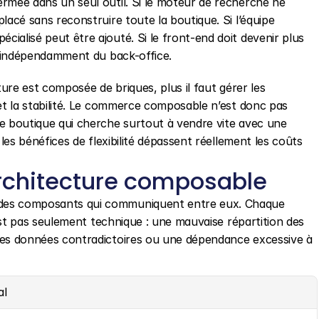
rmée dans un seul outil. Si le moteur de recherche ne 
lacé sans reconstruire toute la boutique. Si l’équipe 
ialisé peut être ajouté. Si le front-end doit devenir plus 
er indépendamment du back-office.
ture est composée de briques, plus il faut gérer les 
et la stabilité. Le commerce composable n’est donc pas 
e boutique qui cherche surtout à vendre vite avec une 
 les bénéfices de flexibilité dépassent réellement les coûts 
architecture composable
des composants qui communiquent entre eux. Chaque 
’est pas seulement technique : une mauvaise répartition des 
des données contradictoires ou une dépendance excessive à 
al