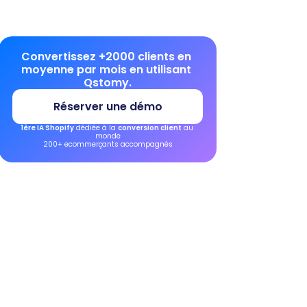
Convertissez +2000 clients en 
moyenne par mois en utilisant 
Qstomy.
Réserver une démo
1ère IA Shopify
 dédiée à la 
conversion client
 au 
monde
200+ ecommerçants accompagnés