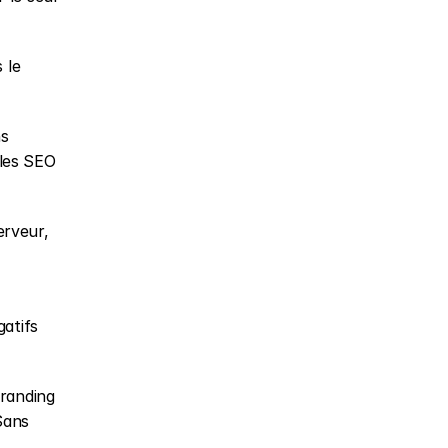
le 
s 
les SEO 
rveur, 
atifs 
randing 
ans 