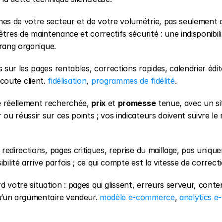
hes de votre secteur et de votre volumétrie, pas seulement d
tres de maintenance et correctifs sécurité : une indisponibili
 rang organique.
ns sur les pages rentables, corrections rapides, calendrier édito
écoute client. 
fidélisation
, 
programmes de fidélité
.
e
 réellement recherchée, 
prix
 et 
promesse
 tenue, avec un sit
 réussir sur ces points ; vos indicateurs doivent suivre le 
: redirections, pages critiques, reprise du maillage, pas unique
bilité arrive parfois ; ce qui compte est la vitesse de correcti
 votre situation : pages qui glissent, erreurs serveur, conte
u’un argumentaire vendeur. 
modèle e-commerce
, 
analytics e-