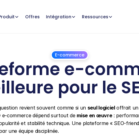
Offres
Produit
Intégration
Ressources
E-commerce
teforme e-comme
lleure pour le S
13
mai
2026
question revient souvent comme si un 
seul logiciel
 offrait un 
EO e-commerce dépend surtout de 
mise en œuvre
 : performan
opularité et stabilité technique. Une plateforme « SEO-friendl
ar une équipe disciplinée.