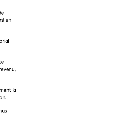
e 
té en 
rial 
e 
revenu, 
ment la 
on.
nus 