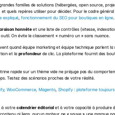
grandes familles de solutions (hébergées, open source, projet
 expliqué
, 
fonctionnement du SEO pour boutiques en ligne
.
paraison honnête
 et une liste de contrôles (vitesse, indexation
e outil. On évite le classement « numéro un » sans nuance.
souvent quand équipe marketing et équipe technique parlent la
tion et la 
profondeur
 de clic. La plateforme fournit des bouto
vitrine rapide sur un thème vide ne préjuge pas du comportem
pps. Testez des scénarios proches de votre réalité.
ify, WooCommerce, Magento
, 
Shopify : plateforme toujours 
x à votre 
calendrier éditorial
 et à votre capacité à produire d
 contenu ni liens, aucun moteur ne « sauve » une marque par 