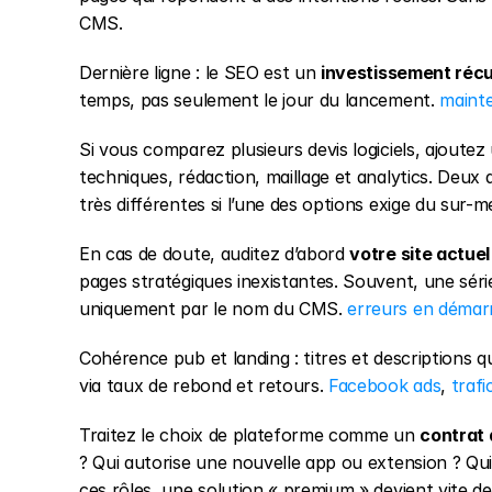
CMS.
Dernière ligne : le SEO est un 
investissement réc
temps, pas seulement le jour du lancement. 
mainte
Si vous comparez plusieurs devis logiciels, ajoutez
techniques, rédaction, maillage et analytics. Deu
très différentes si l’une des options exige du sur
En cas de doute, auditez d’abord 
votre site actuel
pages stratégiques inexistantes. Souvent, une série
uniquement par le nom du CMS. 
erreurs en démar
Cohérence pub et landing : titres et descriptions q
via taux de rebond et retours. 
Facebook ads
, 
trafi
Traitez le choix de plateforme comme un 
contrat 
? Qui autorise une nouvelle app ou extension ? Qui 
ces rôles, une solution « premium » devient vite de