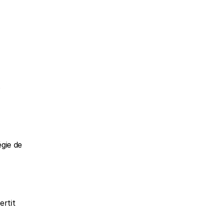
 
ie de 
rtit 