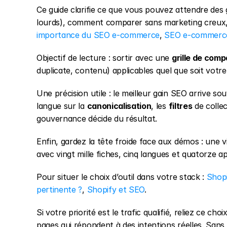
Ce guide clarifie ce que vous pouvez attendre des 
importance du SEO e-commerce
, 
SEO e-commerce
Objectif de lecture : sortir avec une 
grille de com
duplicate, contenu) applicables quel que soit votr
Une précision utile : le meilleur gain SEO arrive 
langue sur la 
canonicalisation
, les 
filtres
 de collec
gouvernance décide du résultat.
Enfin, gardez la tête froide face aux démos : une 
avec vingt mille fiches, cinq langues et quatorze a
Pour situer le choix d’outil dans votre stack : 
Shop
pertinente ?
, 
Shopify et SEO
.
Si votre priorité est le trafic qualifié, reliez ce choi
pages qui répondent à des intentions réelles. Sans