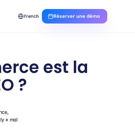
Select Language
Réserver une démo 
French
rce est la 
EO ?
ce, 
y » mal 