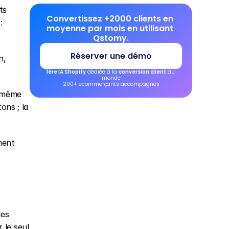
s 
Convertissez +2000 clients en 
lourds), comment comparer sans marketing creux, et quels repères utiliser pour décider. Pour le cadre général : 
moyenne par mois en utilisant 
Qstomy.
Réserver une démo
, 
1ère IA Shopify
 dédiée à la 
conversion client
 au 
monde
200+ ecommerçants accompagnés
 même 
ns ; la 
ent 
es 
le seul 