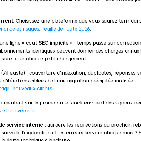
urrent
. Choisissez une plateforme que vous saurez tenir dans 
nance et risques
, 
feuille de route 2026
.
 une ligne « coût SEO implicite » : temps passé sur correction
x abonnements identiques peuvent donner des charges annuel
-mesure pour chaque petit changement.
 (s’il existe) : couverture d’indexation, duplicates, réponses se
 d’itérations ciblées bat une migration précipitée motivée 
rage
, 
nouveaux clients
.
ui mentent sur la promo ou le stock envoient des signaux nég
c et conversion
.
de service interne
 : qui gère les redirections au prochain reb
surveille l’exploration et les erreurs serveur chaque mois ? S
 la dette technique silencieuse.