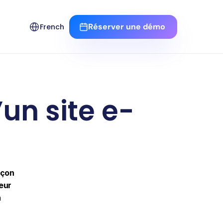
Select Language
Réserver une démo 
French
un site e-
çon 
eur 
 