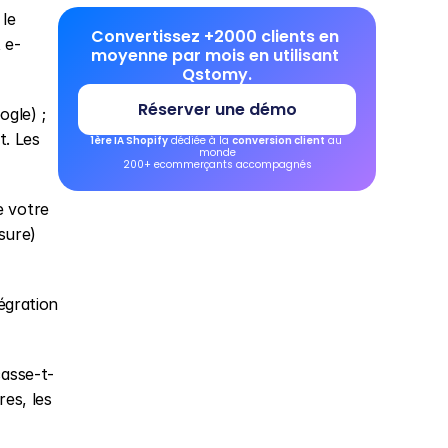
le 
Convertissez +2000 clients en 
 e-
moyenne par mois en utilisant 
Qstomy.
Réserver une démo
ogle) ; 
. Les 
1ère IA Shopify
 dédiée à la 
conversion client
 au 
monde
200+ ecommerçants accompagnés
 votre 
sure) 
égration 
casse-t-
es, les 