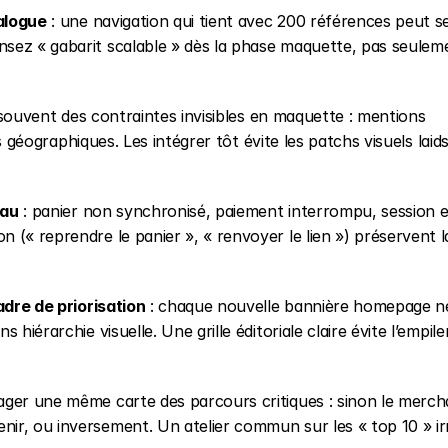
alogue
 : une navigation qui tient avec 200 références peut se
sez « gabarit scalable » dès la phase maquette, pas seuleme
t souvent des contraintes invisibles en maquette : mentions 
ns géographiques. Les intégrer tôt évite les patchs visuels laids
eau
 : panier non synchronisé, paiement interrompu, session ex
(« reprendre le panier », « renvoyer le lien ») préservent la
adre de priorisation
 : chaque nouvelle bannière homepage ne
hiérarchie visuelle. Une grille éditoriale claire évite l’empil
ager une même carte des parcours critiques : sinon le mercha
r, ou inversement. Un atelier commun sur les « top 10 » irr