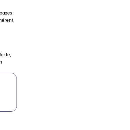
pages 
hérent 
erte, 
 