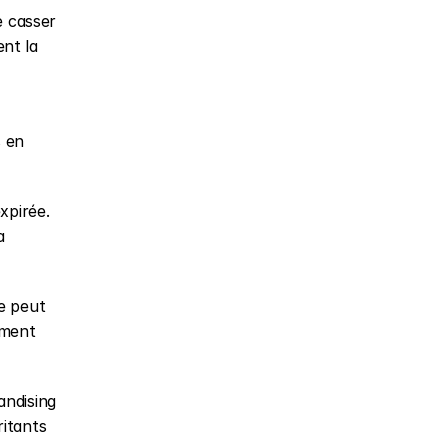
 casser 
nt la 
 en 
pirée. 
 
 peut 
ement 
ndising 
itants 