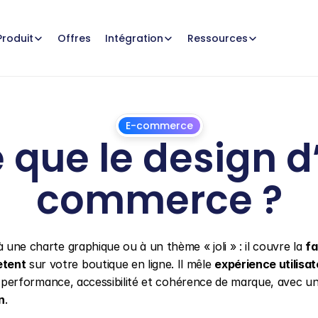
Offres
Produit
Intégration
Ressources
E-commerce
 que le design d’
commerce ?
8
avril
2026
à une charte graphique ou à un thème « joli » : il couvre la 
fa
ètent
 sur votre boutique en ligne. Il mêle 
expérience utilisat
, performance, accessibilité et cohérence de marque, avec un
n
.