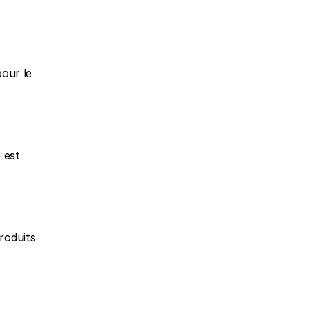
our le 
est 
oduits 