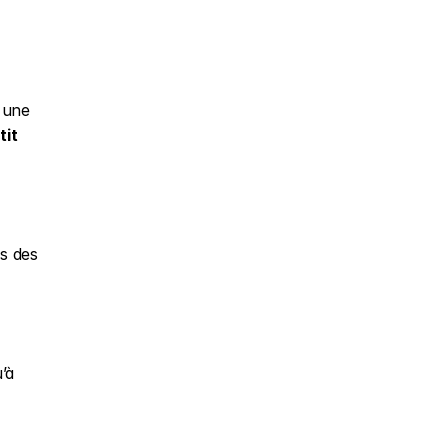
 une 
it 
 des 
à 