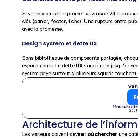
Si votre acquisition promet « livraison 24 h » ou « r
clés (panier, footer, fiche). Une rupture entre pub 
avec la promesse.
Design system et dette UX
Sans bibliothèque de composants partagée, chaque 
espacements. La 
dette UX
 s’accumule jusqu’à néce
system paye surtout si plusieurs squads touchent l
Ven
R
1ère IA Shopify
200+
Architecture de l’infor
Les visiteurs doivent deviner 
où chercher