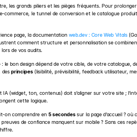
tre, les grands piliers et les pièges fréquents. Pour prolonger 
 e-commerce, le tunnel de conversion et le catalogue produit
érience page, la documentation 
web.dev : Core Web Vitals
 (Go
llustrent comment structure et personnalisation se combinent
r lors de vos audits.
 le bon design dépend de votre cible, de votre catalogue, de
 des 
principes
 (lisibilité, prévisibilité, feedback utilisateur, me
 (widget, ton, contenus) doit s’aligner sur votre site ; l’int
ongent cette logique.
oit-on comprendre en 
5 secondes
 sur la page d’accueil ? où 
lles preuves de confiance manquent sur mobile ? Sans ces repèr
iffre.