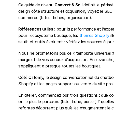
Ce guide de niveau 
Convert & Sell
 définit le périmè
design côté structure et acquisition, voyez le SEO
commerce (listes, fiches, organisation).
Références utiles
 : pour la performance et l’exp
pour l’écosystème boutique, les 
thèmes Shopify
 i
seuils et outils évoluent : vérifiez les sources à jou
Nous ne promettons pas de « template universel » :
marge et de vos canaux d’acquisition. En revanche,
s’appliquent à presque toutes les boutiques.
Côté Qstomy, le design conversationnel du chatbot IA
Shopify et les pages support ou vente du site prol
En atelier, commencez par trois questions : que d
on le plus le parcours (liste, fiche, panier) ? que
refontes décorrent plus qu’elles n’augmentent le ch