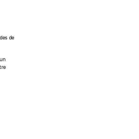
es de 
un 
re 