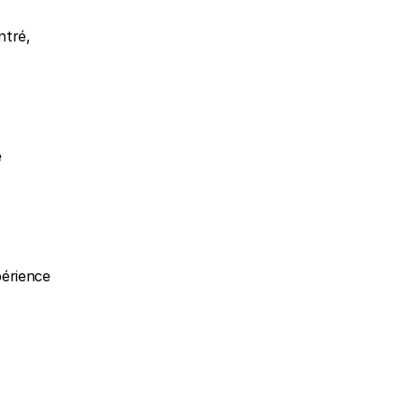
tré, 
 
érience 