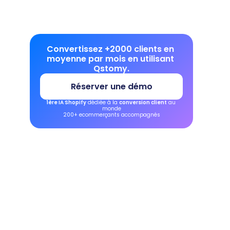
Convertissez +2000 clients en 
moyenne par mois en utilisant 
Qstomy.
Réserver une démo
1ère IA Shopify
 dédiée à la 
conversion client
 au 
monde
200+ ecommerçants accompagnés