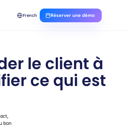
Select Language
Réserver une démo 
French
er le client à 
fier ce qui est 
act, 
u bon 