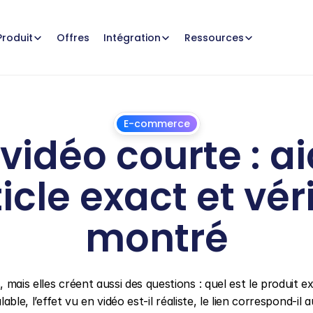
Offres
Produit
Intégration
Ressources
E-commerce
vidéo courte : aid
icle exact et véri
montré
1
juillet
2026
mais elles créent aussi des questions : quel est le produit ex
able, l’effet vu en vidéo est-il réaliste, le lien correspond-il a