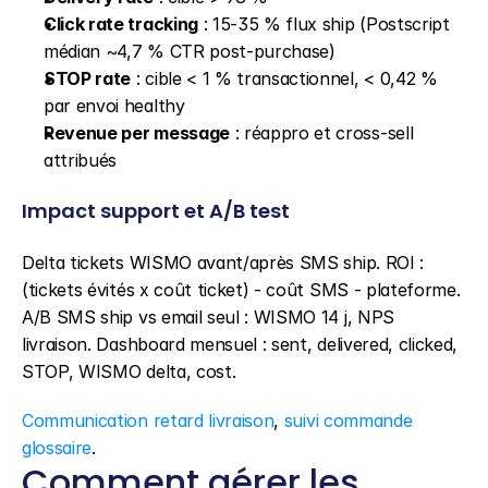
Click rate tracking
 : 15-35 % flux ship (Postscript 
médian ~4,7 % CTR post-purchase)
STOP rate
 : cible < 1 % transactionnel, < 0,42 % 
par envoi healthy
Revenue per message
 : réappro et cross-sell 
attribués
Impact support et A/B test
Delta tickets WISMO avant/après SMS ship. ROI : 
(tickets évités x coût ticket) - coût SMS - plateforme. 
A/B SMS ship vs email seul : WISMO 14 j, NPS 
livraison. Dashboard mensuel : sent, delivered, clicked, 
STOP, WISMO delta, cost.
Communication retard livraison
, 
suivi commande 
glossaire
.
Comment gérer les 