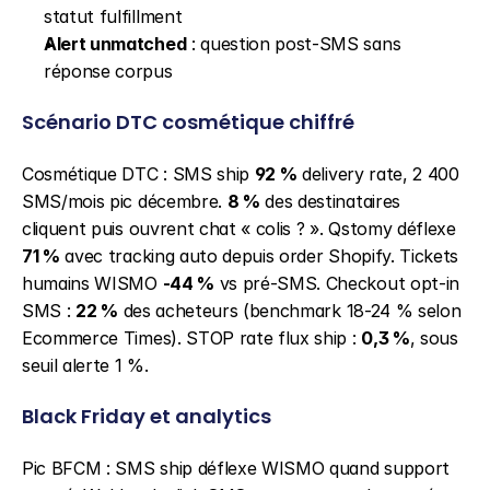
statut fulfillment
Alert unmatched
 : question post-SMS sans 
réponse corpus
Scénario DTC cosmétique chiffré
Cosmétique DTC : SMS ship 
92 %
 delivery rate, 2 400 
SMS/mois pic décembre. 
8 %
 des destinataires 
cliquent puis ouvrent chat « colis ? ». Qstomy déflexe 
71 %
 avec tracking auto depuis order Shopify. Tickets 
humains WISMO 
-44 %
 vs pré-SMS. Checkout opt-in 
SMS : 
22 %
 des acheteurs (benchmark 18-24 % selon 
Ecommerce Times). STOP rate flux ship : 
0,3 %
, sous 
seuil alerte 1 %.
Black Friday et analytics
Pic BFCM : SMS ship déflexe WISMO quand support 