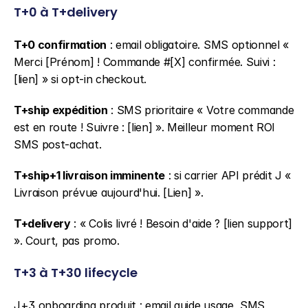
T+0 à T+delivery
T+0 confirmation
 : email obligatoire. SMS optionnel « 
Merci [Prénom] ! Commande #[X] confirmée. Suivi : 
[lien] » si opt-in checkout.
T+ship expédition
 : SMS prioritaire « Votre commande 
est en route ! Suivre : [lien] ». Meilleur moment ROI 
SMS post-achat.
T+ship+1 livraison imminente
 : si carrier API prédit J « 
Livraison prévue aujourd'hui. [Lien] ».
T+delivery
 : « Colis livré ! Besoin d'aide ? [lien support] 
». Court, pas promo.
T+3 à T+30 lifecycle
J+3 onboarding produit : email guide usage, SMS 