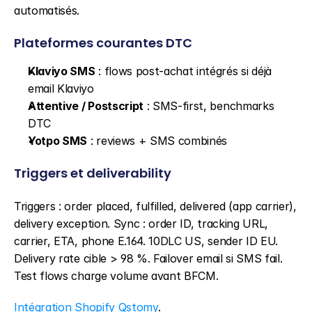
automatisés.
Plateformes courantes DTC
Klaviyo SMS
 : flows post-achat intégrés si déjà 
email Klaviyo
Attentive / Postscript
 : SMS-first, benchmarks 
DTC
Yotpo SMS
 : reviews + SMS combinés
Triggers et deliverability
Triggers : order placed, fulfilled, delivered (app carrier), 
delivery exception. Sync : order ID, tracking URL, 
carrier, ETA, phone E.164. 10DLC US, sender ID EU. 
Delivery rate cible > 98 %. Failover email si SMS fail. 
Test flows charge volume avant BFCM.
Intégration Shopify Qstomy
.