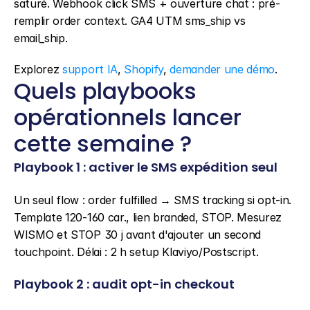
saturé. Webhook click SMS + ouverture chat : pré-
remplir order context. GA4 UTM sms_ship vs 
email_ship.
Explorez 
support IA
, 
Shopify
, 
demander une démo
.
Quels playbooks 
opérationnels lancer 
cette semaine ?
Playbook 1 : activer le SMS expédition seul
Un seul flow : order fulfilled → SMS tracking si opt-in. 
Template 120-160 car., lien branded, STOP. Mesurez 
WISMO et STOP 30 j avant d'ajouter un second 
touchpoint. Délai : 2 h setup Klaviyo/Postscript.
Playbook 2 : audit opt-in checkout