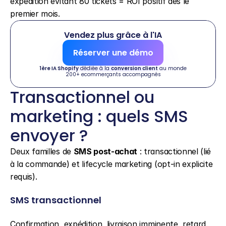
expédition évitant 80 tickets = ROI positif dès le 
premier mois.
Vendez plus grâce à l'IA
Réserver une démo
1ère IA Shopify
 dédiée à la 
conversion client
 au monde
200+ ecommerçants accompagnés
Transactionnel ou 
marketing : quels SMS 
envoyer ?
Deux familles de 
SMS post-achat
 : transactionnel (lié 
à la commande) et lifecycle marketing (opt-in explicite 
requis).
SMS transactionnel
Confirmation, expédition, livraison imminente, retard. 