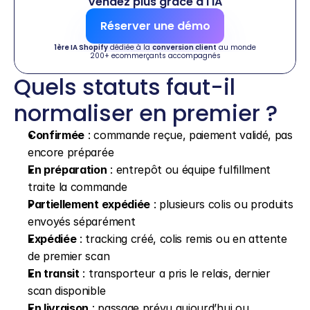
Vendez plus grâce à l'IA
Réserver une démo
1ère IA Shopify
 dédiée à la 
conversion client
 au monde
200+ ecommerçants accompagnés
Quels statuts faut-il 
normaliser en premier ?
Confirmée
 : commande reçue, paiement validé, pas 
encore préparée
En préparation
 : entrepôt ou équipe fulfillment 
traite la commande
Partiellement expédiée
 : plusieurs colis ou produits 
envoyés séparément
Expédiée
 : tracking créé, colis remis ou en attente 
de premier scan
En transit
 : transporteur a pris le relais, dernier 
scan disponible
En livraison
 : passage prévu aujourd’hui ou 