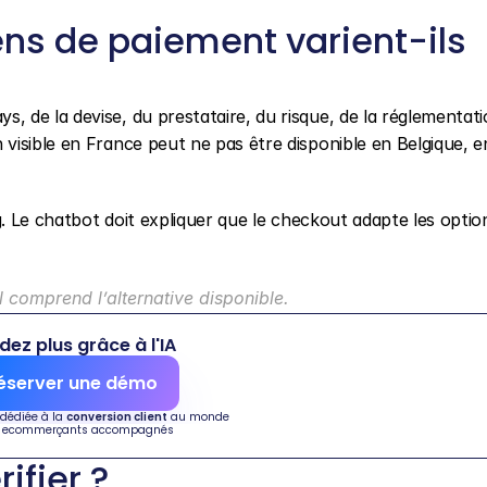
ns de paiement varient-ils 
de la devise, du prestataire, du risque, de la réglementatio
isible en France peut ne pas être disponible en Belgique, en
g. Le chatbot doit expliquer que le checkout adapte les optio
l comprend l’alternative disponible.
dez plus grâce à l'IA
éserver une démo
 dédiée à la 
conversion client
 au monde
 ecommerçants accompagnés
ifier ?