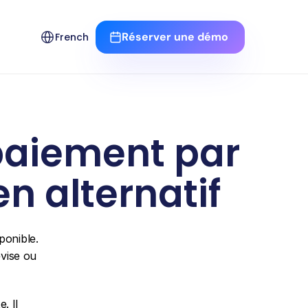
Select Language
Réserver une démo 
French
paiement par 
n alternatif
onible. 
vise ou 
 Il 