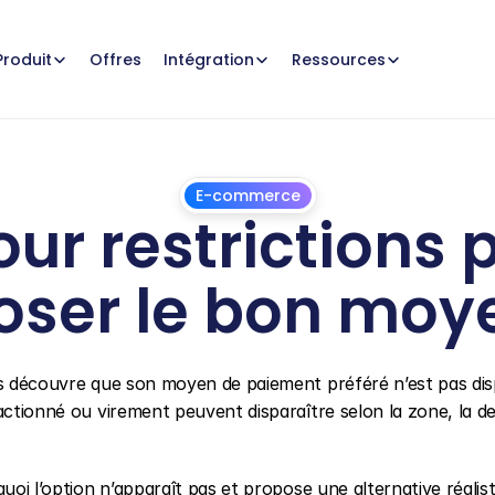
Offres
Produit
Intégration
Ressources
E-commerce
ur restrictions 
oser le bon moye
1
juillet
2026
is découvre que son moyen de paiement préféré n’est pas disp
actionné ou virement peuvent disparaître selon la zone, la de
oi l’option n’apparaît pas et propose une alternative réaliste.