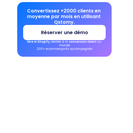
Convertissez +2000 clients en 
moyenne par mois en utilisant 
Qstomy.
Réserver une démo
1ère IA Shopify
 dédiée à la 
conversion client
 au 
monde
200+ ecommerçants accompagnés