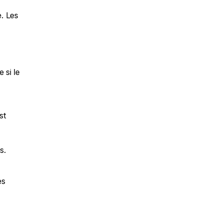
. Les 
si le 
t 
s.
s 