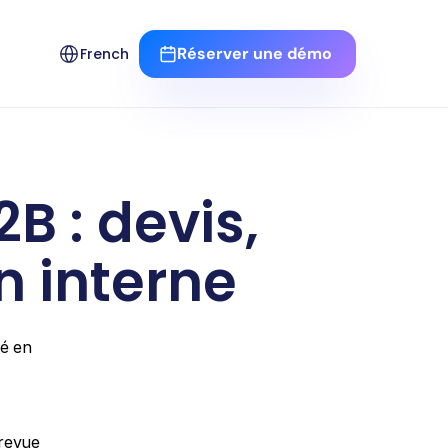
Select Language
Réserver une démo 
French
 : devis, 
n interne
é en 
revue 