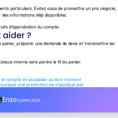
ents particuliers. Évitez aussi de promettre un prix négocié, 
 des informations déjà disponibles.
ircuits d’approbation du compte.
aider ?
e panier, préparer une demande de devis et transmettre les 
ssus interne sans perdre le fil du panier.
er le compte et escalader au bon moment
pourquoi une promotion ne s’applique pas
Enzo
1 juillet 2026