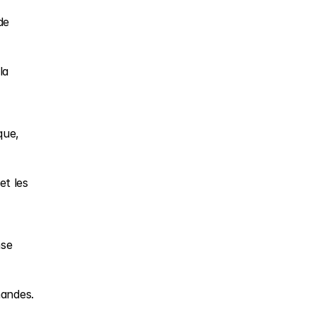
e 
a 
ue, 
t les 
se 
mandes.