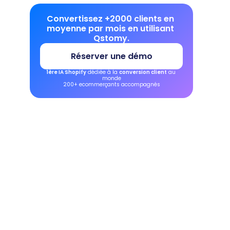
Convertissez +2000 clients en 
moyenne par mois en utilisant 
Qstomy.
Réserver une démo
1ère IA Shopify
 dédiée à la 
conversion client
 au 
monde
200+ ecommerçants accompagnés