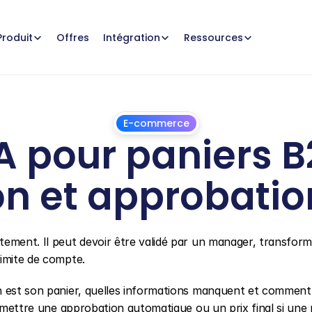
Offres
Produit
Intégration
Ressources
E-commerce
 pour paniers B2B
on et approbatio
1
juillet
2026
ement. Il peut devoir être validé par un manager, transform
limite de compte.
n est son panier, quelles informations manquent et comment 
romettre une approbation automatique ou un prix final si une 