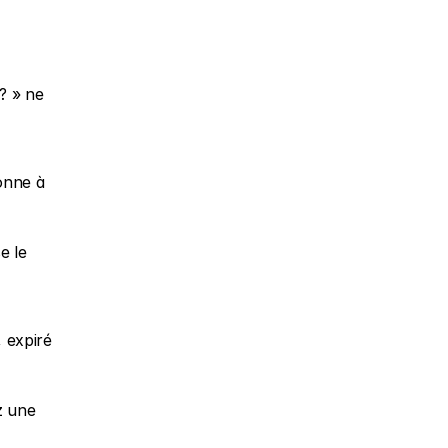
 » ne 
onne à 
 le 
 expiré 
 une 