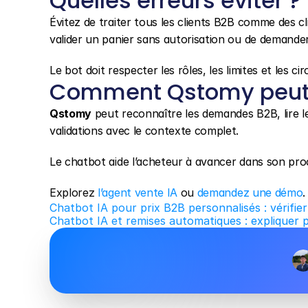
Quelles erreurs éviter ?
Évitez de traiter tous les clients B2B comme des cli
valider un panier sans autorisation ou de demander
Le bot doit respecter les rôles, les limites et les c
Comment Qstomy peut 
Qstomy
 peut reconnaître les demandes B2B, lire l
validations avec le contexte complet.
Le chatbot aide l’acheteur à avancer dans son proce
Explorez 
l’agent vente IA
 ou 
demandez une démo
.
Chatbot IA pour prix B2B personnalisés : vérifi
Chatbot IA et remises automatiques : expliquer 