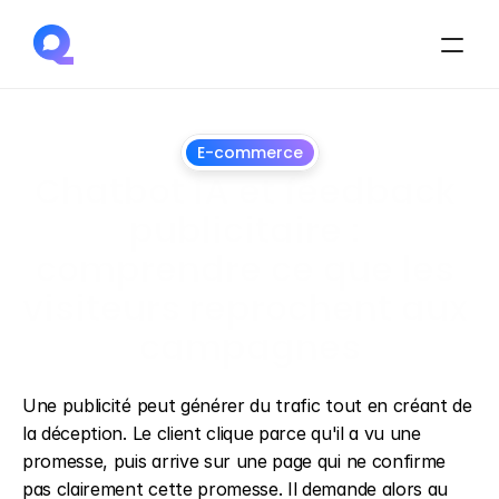
E-commerce
Chatbot IA et feedback 
publicitaire : 
comprendre ce que les 
visiteurs reprochent aux 
campagnes
1
juillet
2026
Une publicité peut générer du trafic tout en créant de 
la déception. Le client clique parce qu'il a vu une 
promesse, puis arrive sur une page qui ne confirme 
pas clairement cette promesse. Il demande alors au 