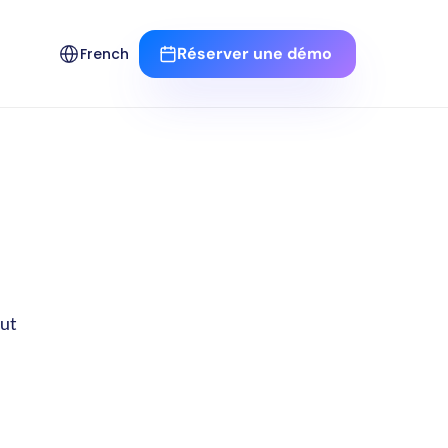
Select Language
Réserver une démo 
French
ut 