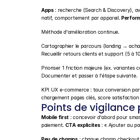
Apps
 : recherche (Search & Discovery), avis
natif, comportement par appareil. 
Perfor
Méthode d'amélioration continue.
Cartographier le parcours (landing → achat).
Recueillir retours clients et support (5 à 
Prioriser 1 friction majeure (ex. variantes 
Documenter et passer à l'étape suivante.
KPI UX e-commerce : taux conversion par 
chargement pages clés, score satisfaction 
Points de vigilance
Mobile first
 : concevoir d'abord pour sma
paiement. 
CTA explicites
 : « Ajouter au p
Peu de champs
 : chaque champ checkout