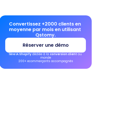
Convertissez +2000 clients en 
moyenne par mois en utilisant 
Qstomy.
Réserver une démo
1ère IA Shopify
 dédiée à la 
conversion client
 au 
monde
200+ ecommerçants accompagnés