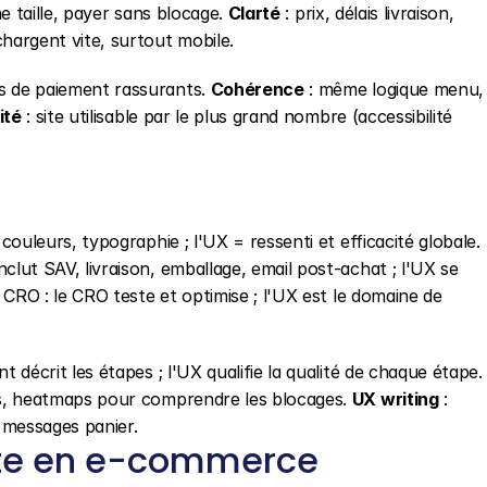
e taille, payer sans blocage. 
Clarté
 : prix, délais livraison, 
chargent vite, surtout mobile.
ns de paiement rassurants. 
Cohérence
 : même logique menu, 
ité
 : site utilisable par le plus grand nombre (accessibilité 
 : vs UI (User Interface) : l'UI = écrans, couleurs, typographie ; l'UX = ressenti et efficacité globale. 
clut SAV, livraison, emballage, email post-achat ; l'UX se 
s CRO : le CRO teste et optimise ; l'UX est le domaine de 
 : vs customer journey : le parcours client décrit les étapes ; l'UX qualifie la qualité de cha
eurs, heatmaps pour comprendre les blocages. 
UX writing
 : 
 messages panier.
pte en e-commerce