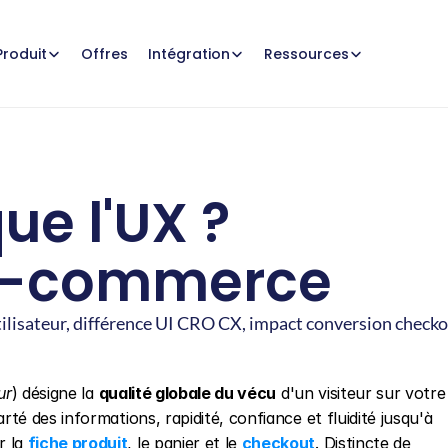
Offres
Produit
Intégration
Ressources
e l'UX ? 
 e-commerce
ilisateur, différence UI CRO CX, impact conversion checko
ur
) désigne la 
qualité globale du vécu
 d'un visiteur sur votre 
arté des informations, rapidité, confiance et fluidité jusqu'à 
 la 
fiche produit
, le panier et le 
checkout
. Distincte de 