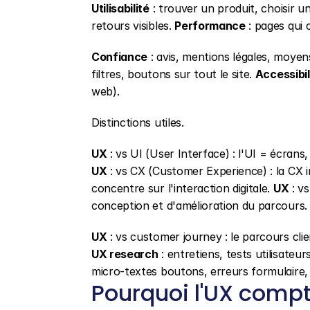
Utilisabilité
 : trouver un produit, choisir un
retours visibles. 
Performance
 : pages qui 
Confiance
 : avis, mentions légales, moye
filtres, boutons sur tout le site. 
Accessibil
web).
Distinctions utiles.
UX
UX
 : vs CX (Customer Experience) : la CX in
concentre sur l'interaction digitale. 
UX
 : v
conception et d'amélioration du parcours.
UX
UX research
 : entretiens, tests utilisat
micro-textes boutons, erreurs formulaire,
Pourquoi l'UX com