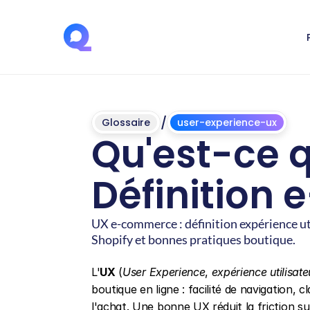
/
Glossaire
user-experience-ux
Qu'est-ce qu
Définition
UX e-commerce : définition expérience ut
Shopify et bonnes pratiques boutique.
Mis
à
jour
le
4
juin
2026
L'
UX
 (
User Experience
, 
expérience utilisate
boutique en ligne : facilité de navigation, cl
l'achat. Une bonne UX réduit la friction sur