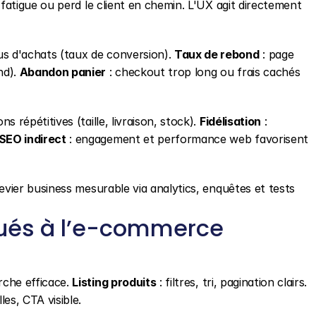
e fatigue ou perd le client en chemin. L'UX agit directement 
lus d'achats (taux de conversion). 
Taux de rebond
 : page 
d). 
Abandon panier
 : checkout trop long ou frais cachés 
ns répétitives (taille, livraison, stock). 
Fidélisation
 : 
SEO indirect
 : engagement et performance web favorisent 
 levier business mesurable via analytics, enquêtes et tests 
qués à l’e-commerce
rche efficace. 
Listing produits
 : filtres, tri, pagination clairs. 
lles, CTA visible.