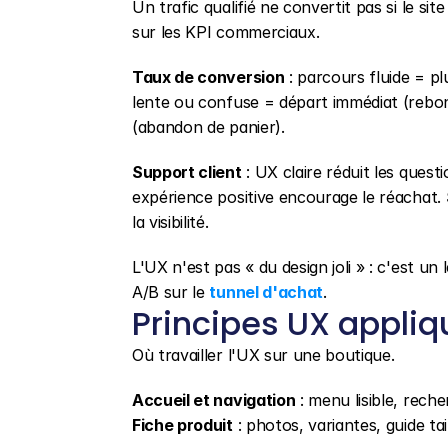
Un trafic qualifié ne convertit pas si le sit
sur les KPI commerciaux.
Taux de conversion
 : parcours fluide = p
lente ou confuse = départ immédiat (rebon
(abandon de panier).
Support client
 : UX claire réduit les questio
expérience positive encourage le réachat. 
la visibilité.
L'UX n'est pas « du design joli » : c'est un
A/B sur le 
tunnel d'achat
.
Principes UX appli
Où travailler l'UX sur une boutique.
Accueil et navigation
 : menu lisible, reche
Fiche produit
 : photos, variantes, guide tai