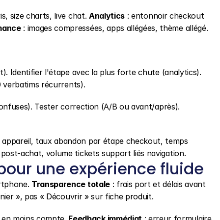
, size charts, live chat. 
Analytics
 : entonnoir checkout 
mance
 : images compressées, apps allégées, thème allégé.
 Identifier l'étape avec la plus forte chute (analytics). 
10 verbatims récurrents).
confuses). Tester correction (A/B ou avant/après). 
appareil, taux abandon par étape checkout, temps 
post-achat, volume tickets support liés navigation.
 pour une expérience fluide
rtphone. 
Transparence totale
 : frais port et délais avant 
anier », pas « Découvrir » sur fiche produit.
 en moins compte. 
Feedback immédiat
 : erreur formulaire 