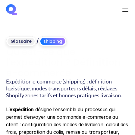
/
Glossaire
shipping
Qu'est-ce que 
l'expédition ? Définition 
e-commerce
Expédition e-commerce (shipping) : définition 
logistique, modes transporteurs délais, réglages 
Shopify zones tarifs et bonnes pratiques livraison.
Mis
à
jour
le
4
juin
2026
L’
expédition
 désigne l’ensemble du processus qui 
permet d’envoyer une commande e-commerce au 
client : configuration des modes de livraison, calcul des 
frais, préparation du colis, remise au transporteur, 