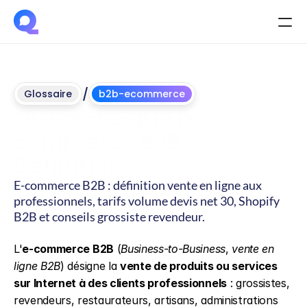
/
Glossaire
b2b-ecommerce
Qu'est-ce que l'e-
commerce B2B ? 
Définition
E-commerce B2B : définition vente en ligne aux 
professionnels, tarifs volume devis net 30, Shopify 
B2B et conseils grossiste revendeur.
Mis
à
jour
le
4
juin
2026
L'
e-commerce B2B
 (
Business-to-Business
, 
vente en 
ligne B2B
) désigne la 
vente de produits ou services 
sur Internet à des clients professionnels
 : grossistes, 
revendeurs, restaurateurs, artisans, administrations 