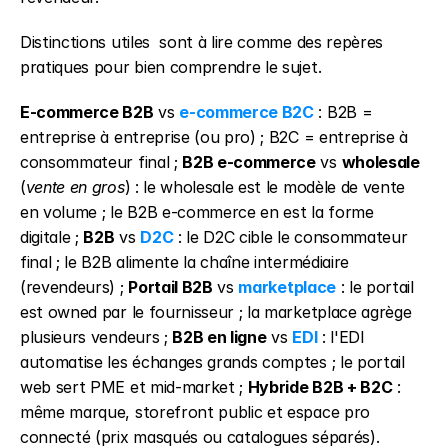
Distinctions utiles  sont à lire comme des repères 
pratiques pour bien comprendre le sujet.
E-commerce B2B
 vs 
e-commerce B2C
 : B2B = 
entreprise à entreprise (ou pro) ; B2C = entreprise à 
consommateur final ; 
B2B e-commerce
 vs 
wholesale
(
vente en gros
) : le wholesale est le modèle de vente 
en volume ; le B2B e-commerce en est la forme 
digitale ; 
B2B
 vs 
D2C
 : le D2C cible le consommateur 
final ; le B2B alimente la chaîne intermédiaire 
(revendeurs) ; 
Portail B2B
 vs 
marketplace
 : le portail 
est owned par le fournisseur ; la marketplace agrège 
plusieurs vendeurs ; 
B2B en ligne
 vs 
EDI
 : l'EDI 
automatise les échanges grands comptes ; le portail 
web sert PME et mid-market ; 
Hybride B2B + B2C
 : 
même marque, storefront public et espace pro 
connecté (prix masqués ou catalogues séparés).