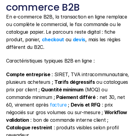
commerce B2B
En e-commerce B2B, la transaction en ligne remplace 
ou complète le commercial, le fax commande ou le 
catalogue papier. Le parcours reste digital : fiche 
produit, panier, 
checkout
 ou 
devis
, mais les règles 
diffèrent du B2C.
Caractéristiques typiques B2B en ligne :
Compte entreprise
 : SIRET, TVA intracommunautaire, 
plusieurs acheteurs ; 
Tarifs dégressifs
 ou catalogues 
prix par client ; 
Quantité minimum
 (MOQ) ou 
commande minimum ; 
Paiement différé
 : net 30, net 
60, virement après 
facture
 ; 
Devis et RFQ
 : prix 
négociés sur gros volumes ou sur-mesure ; 
Workflow 
validation
 : bon de commande interne client ; 
Catalogue restreint
 : produits visibles selon profil 
revendeur.